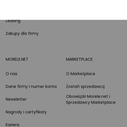
Całodobowe wsparcie
Raty
Klienta
Leasing
Zakupy dla firmy
MORELE.NET
MARKETPLACE
O nas
O Marketplace
Dane firmy i numer konta
Zostań sprzedawcą
Obowiązki Morele.net i
Newsletter
Sprzedawcy Marketplace
Nagrody i certyfikaty
Kariera