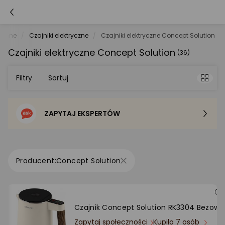
henne
Czajniki elektryczne
Czajniki elektryczne Concept Solution
Czajniki elektryczne Concept Solution
(36)
Filtry
Sortuj
ZAPYTAJ EKSPERTÓW
Sortowanie domyślne
Cena - od najniższej
Concept Solution
Cena - od najwyższej
Po popularności
Czajnik Concept Solution RK3304 Beżowy
Zapytaj społeczności
Kupiło 7 osób