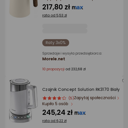
Ocena: od najlepszej
217,80 zł
rata od 5,53 zł
Po ilości komentarzy
Raty 3x0%
Sprzedaje i wysyła przedsiębiorca:
Morele.net
10 propozycji
od 232,68 zł
Czajnik Concept Solution RK3170 Biały
Zapytaj społeczności
ocena
Ocena
(5)
Kupiło 5 osób
produktu
produktu
4/5
245,24 zł
gwiazdki
rata od 6,22 zł