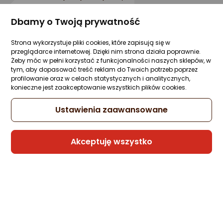
Dbamy o Twoją prywatność
Czajnik Concept Solution RK3305 Szary
Strona wykorzystuje pliki cookies, które zapisują się w
Zapytaj społeczności
Kupiły 2 osoby
przeglądarce internetowej. Dzięki nim strona działa poprawnie.
229 zł
Żeby móc w pełni korzystać z funkcjonalności naszych sklepów, w
tym, aby dopasować treść reklam do Twoich potrzeb poprzez
rata od 5,81 zł
profilowanie oraz w celach statystycznych i analitycznych,
konieczne jest zaakceptowanie wszystkich plików cookies.
Ustawienia zaawansowane
Sprzedaje i wysyła przedsiębiorca:
CONCEPT
Akceptuję wszystko
11 propozycji
od 229 zł
Gwarancja Najniższej Ceny
Czajnik Concept Solution Strix RK3242
Kremowy