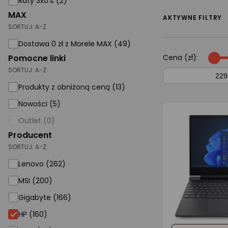
Raty 3x0% (2)
MAX
AGD małe
AKTYWNE FILTRY
SORTUJ:
A-Z
Dom i ogród
Dostawa 0 zł z Morele MAX (49)
Biuro i firma
Pomocne linki
Cena (zł):
SORTUJ:
A-Z
Sport i turystyka
Produkty z obniżoną ceną (13)
Zabawki i dziecko
Nowości (5)
Uroda i zdrowie
Outlet (0)
Supermarket
Producent
SORTUJ:
A-Z
Strefa marek
Lenovo (262)
MSI (200)
Gigabyte (166)
HP
HP (160)