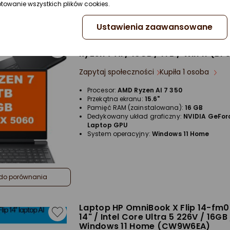
ptowanie wszystkich plików cookies.
Ustawienia zaawansowane
Laptop HP Victus 15-fb3000ni / 15.
Ryzen 7 AI / 16GB / 1TB / Win 11 (B
Zapytaj społeczności
Kupiła 1 osoba
Procesor:
AMD Ryzen AI 7 350
Przekątna ekranu:
15.6"
Pamięć RAM (zainstalowana):
16 GB
Dedykowany układ graficzny:
NVIDIA GeFor
Laptop GPU
System operacyjny:
Windows 11 Home
do porównania
Laptop HP OmniBook X Flip 14-fm
14" / Intel Core Ultra 5 226V / 16GB
Windows 11 Home (CW9W6EA)