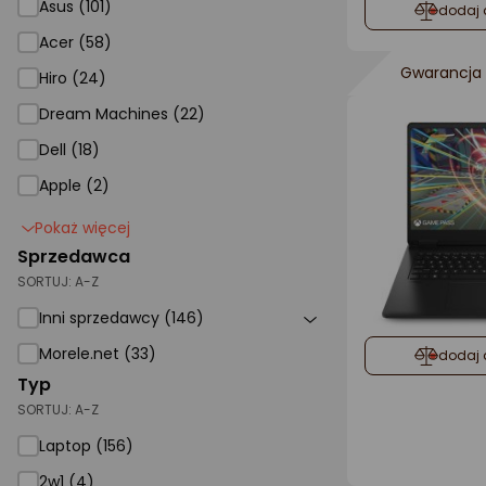
Asus (101)
dodaj 
Acer (58)
Gwarancja 
Hiro (24)
Dream Machines (22)
Dell (18)
Apple (2)
Pokaż więcej
Sprzedawca
SORTUJ:
A-Z
Inni sprzedawcy (146)
Morele.net (33)
dodaj 
Typ
SORTUJ:
A-Z
Laptop (156)
2w1 (4)