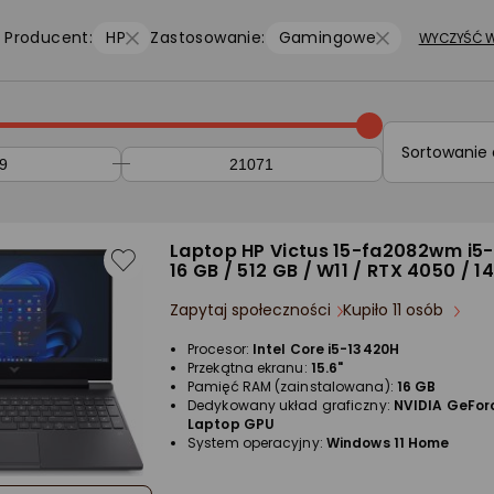
Producent:
HP
Zastosowanie:
Gamingowe
WYCZYŚĆ W
Sortowanie
Laptop HP Victus 15-fa2082wm i5-
16 GB / 512 GB / W11 / RTX 4050 / 1
Zapytaj społeczności
Kupiło 11 osób
Procesor:
Intel Core i5-13420H
Przekątna ekranu:
15.6"
Pamięć RAM (zainstalowana):
16 GB
Dedykowany układ graficzny:
NVIDIA GeFor
Laptop GPU
System operacyjny:
Windows 11 Home