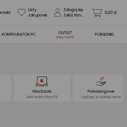
Listy
Zaloguj się
ontakt
0,00 zł
zakupowe
Załóż konto
OUTLET
KONFIGURATOR PC
PORADNIKI
Raty 10x0%
Macbooki
Poleasingowe
Jeśli wolisz MacOS
Laptopy w dobrej cenie