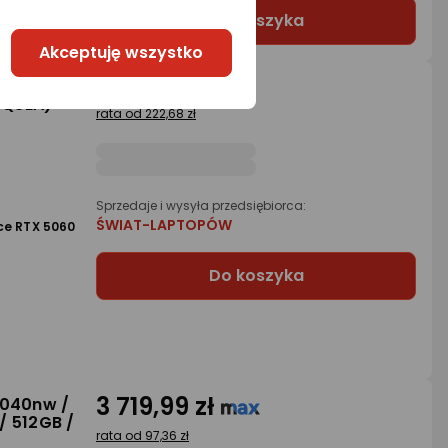
Do koszyka
Akceptuję wszystko
5 799 zł
6" /
P5Q3EA)
rata od 222,68 zł
Sprzedaje i wysyła przedsiębiorca:
ŚWIAT-LAPTOPÓW
ce RTX 5060
Do koszyka
3 719,99 zł
0040nw /
 / 512GB /
rata od 97,36 zł