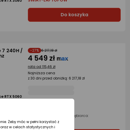
ŚWIAT-LAPTOPÓW
ce RTX 3060
Do koszyka
 7 240H /
-27%
6 217,18 zł
hz
4 549 zł
rata od 115,46 zł
Najniższa cena
z 30 dni przed obniżką: 6 217,18 zł
ce RTX 5060
Raty 3x0%
Sprzedaje i wysyła przedsiębiorca:
Morele.net
wnie. Żeby móc w pełni korzystać z
oraz w celach statystycznych i