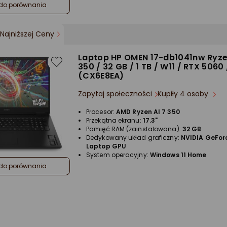
do porównania
Najniższej Ceny
Laptop HP OMEN 17-db1041nw Ryze
350 / 32 GB / 1 TB / W11 / RTX 5060 
(CX6E8EA)
Zapytaj społeczności
Kupiły 4 osoby
Procesor:
AMD Ryzen AI 7 350
Przekątna ekranu:
17.3"
Pamięć RAM (zainstalowana):
32 GB
Dedykowany układ graficzny:
NVIDIA GeFor
Laptop GPU
System operacyjny:
Windows 11 Home
do porównania