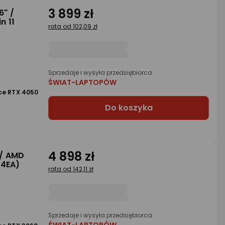
3 899 zł
6" /
n 11
rata od 102,09 zł
Sprzedaje i wysyła przedsiębiorca:
ŚWIAT-LAPTOPÓW
ce RTX 4050
Do koszyka
4 898 zł
 / AMD
C4EA)
rata od 142,11 zł
Sprzedaje i wysyła przedsiębiorca: