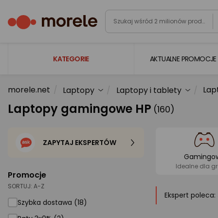
KATEGORIE
AKTUALNE PROMOCJE
morele.net
Lap
Laptopy
Laptopy i tablety
Laptopy
Laptopy gamingowe HP
(160)
Komputery
Podzespoły komputerowe
ZAPYTAJ EKSPERTÓW
Gaming
Gamingo
Smartfony i smartwatche
Idealne dla g
Promocje
Telewizory i audio
SORTUJ:
A-Z
Ekspert poleca:
Foto i kamery
Szybka dostawa (18)
AGD duże