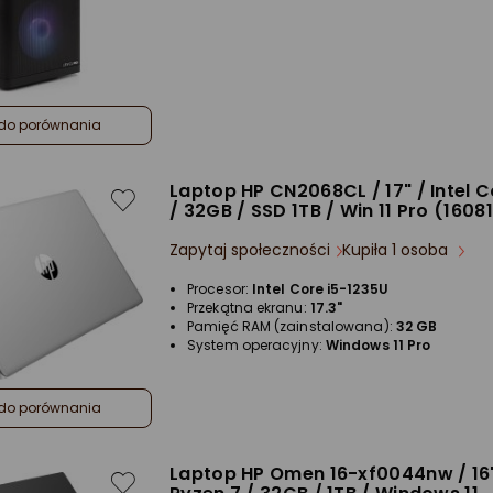
do porównania
Laptop HP CN2068CL / 17" / Intel C
/ 32GB / SSD 1TB / Win 11 Pro (1608
Zapytaj społeczności
Kupiła 1 osoba
Procesor:
Intel Core i5-1235U
Przekątna ekranu:
17.3"
Pamięć RAM (zainstalowana):
32 GB
System operacyjny:
Windows 11 Pro
do porównania
Laptop HP Omen 16-xf0044nw / 16