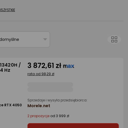
SZYSTKIE
 domyślne
3 872,61 zł
13420H /
44 Hz
rata od 98,29 zł
Sprzedaje i wysyła przedsiębiorca:
ce RTX 4050
Morele.net
2 propozycje
od 3 999 zł