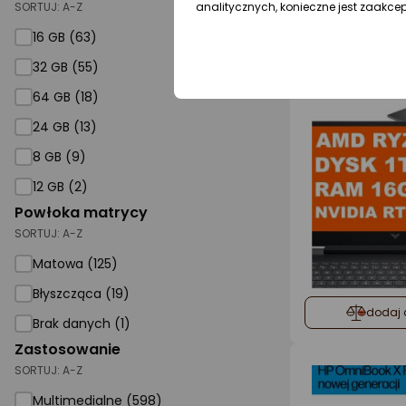
analitycznych, konieczne jest zaakce
SORTUJ:
A-Z
16 GB (63)
32 GB (55)
64 GB (18)
24 GB (13)
8 GB (9)
12 GB (2)
Powłoka matrycy
SORTUJ:
A-Z
Matowa (125)
Błyszcząca (19)
dodaj 
Brak danych (1)
Zastosowanie
SORTUJ:
A-Z
Multimedialne (598)