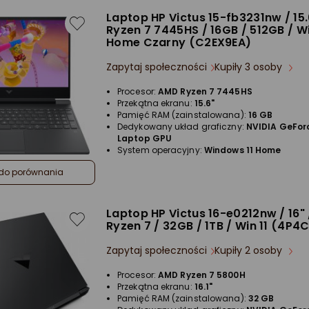
Laptop HP Victus 15-fb3231nw / 15.
Ryzen 7 7445HS / 16GB / 512GB / Wi
Home Czarny (C2EX9EA)
Zapytaj społeczności
Kupiły 3 osoby
Procesor:
AMD Ryzen 7 7445HS
Przekątna ekranu:
15.6"
Pamięć RAM (zainstalowana):
16 GB
Dedykowany układ graficzny:
NVIDIA GeFor
Laptop GPU
System operacyjny:
Windows 11 Home
do porównania
Laptop HP Victus 16-e0212nw / 16"
Ryzen 7 / 32GB / 1TB / Win 11 (4P4
Zapytaj społeczności
Kupiły 2 osoby
Procesor:
AMD Ryzen 7 5800H
Przekątna ekranu:
16.1"
Pamięć RAM (zainstalowana):
32 GB