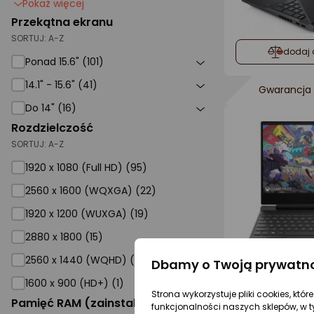
Pokaż więcej
Przekątna ekranu
SORTUJ:
A-Z
dodaj 
Ponad 15.6" (101)
14.1" - 15.6" (41)
Gwarancja 
Do 14" (16)
Rozdzielczość
SORTUJ:
A-Z
1920 x 1080 (Full HD) (95)
2560 x 1600 (WQXGA) (22)
1920 x 1200 (WUXGA) (19)
2880 x 1800 (15)
2560 x 1440 (WQHD) (3)
Dbamy o Twoją prywatn
dodaj 
1600 x 900 (HD+) (1)
Strona wykorzystuje pliki cookies, któ
Pamięć RAM (zainstalowana)
funkcjonalności naszych sklepów, w t