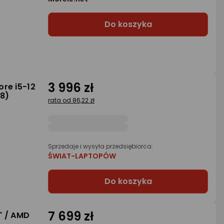
Do koszyka
3 996 zł
ore i5-12
18)
rata od 86,22 zł
Sprzedaje i wysyła przedsiębiorca:
ŚWIAT-LAPTOPÓW
Do koszyka
7 699 zł
" / AMD