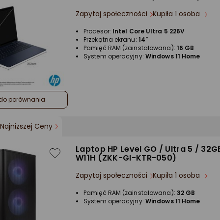
Zapytaj społeczności
Kupiła 1 osoba
Procesor:
Intel Core Ultra 5 226V
Przekątna ekranu:
14"
Pamięć RAM (zainstalowana):
16 GB
System operacyjny:
Windows 11 Home
do porównania
Najniższej Ceny
Laptop HP Level GO / Ultra 5 / 32GB
W11H (ZKK-GI-KTR-050)
Zapytaj społeczności
Kupiła 1 osoba
Pamięć RAM (zainstalowana):
32 GB
System operacyjny:
Windows 11 Home