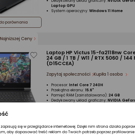
Dedykowany układ graficzny:
NVIDIA GeFor
Laptop GPU
System operacyjny:
Windows 11 Home
do porównania
Najniższej Ceny
Laptop HP Victus 15-fa2118nw Core
24 GB / 1 TB / W11 / RTX 5060 / 144 
(D15CCEA)
Zapytaj społeczności
Kupiła 1 osoba
Procesor:
Intel Core 7 240H
Przekątna ekranu:
15.6"
Pamięć RAM (zainstalowana):
24 GB
Dedykowany układ graficzny:
NVIDIA GeFor
Laptop GPU
System operacyjny:
Windows 11 Home
ość
do porównania
re zapisują się w przeglądarce internetowej. Dzięki nim strona działa popra
ym, aby dopasować treść reklam do Twoich potrzeb poprzez profilowanie 