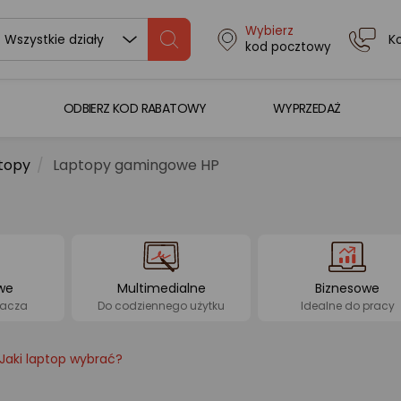
Wybierz
K
Wszystkie działy
kod pocztowy
ODBIERZ KOD RABATOWY
WYPRZEDAŻ
topy
Laptopy gamingowe HP
we
Multimedialne
Biznesowe
racza
Do codziennego użytku
Idealne do pracy
Jaki laptop wybrać?