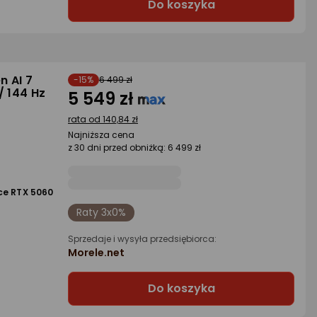
Do koszyka
n AI 7
-15%
6 499 zł
/ 144 Hz
5 549 zł
rata od 140,84 zł
Najniższa cena
z 30 dni przed obniżką: 6 499 zł
ce RTX 5060
Raty 3x0%
Sprzedaje i wysyła przedsiębiorca:
Morele.net
Do koszyka