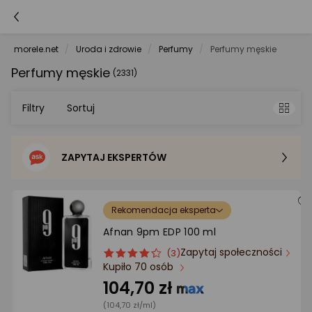
morele.net
Uroda i zdrowie
Perfumy
Perfumy męskie
Perfumy męskie
(2331)
Filtry
Sortuj
ZAPYTAJ EKSPERTÓW
Sortowanie domyślne
Cena - od najniższej
Rekomendacja eksperta
Afnan 9pm EDP 100 ml
Cena - od najwyższej
Zapytaj społeczności
ocena
Ocena
(3)
Kupiło 70 osób
produktu
produktu
Po popularności
4/5
104,70 zł
gwiazdki
(104,70 zł/ml)