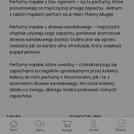
Perfumy męskie z tzw. ogonem – są to perfumy, które
pozostawiają za mężczyzną smugą zapachu. Jednym
z takich męskich perfum są A-Men Thierry Mugler.
Perfumy męskie z drzewa sandałowego – mężczyźni
chętnie używają tego zapachu, ponieważ aromatowi
drzewa sandałowego bardzo trudno jest się oprzeć.
Uważany jak za bardzo silny afrodyzjak, który zwiększa
popęd płciowy.
Perfumy męskie, które uwodzą – charakteryzują się
zapachami szczególnie upodobanymi przez kobiety.
Należą do nich perfumy z feromonami, jak i te z
aromatem drzewa sandałowego. Na różne kobiety
działa co innego, dlatego trzeba próbować różnych
zapachów.
ZAKUPY
POMOCNE LINKI
Start
Konto
Więcej
Menu
Koszyk
Dodatkowa gwarancja
Pomoc