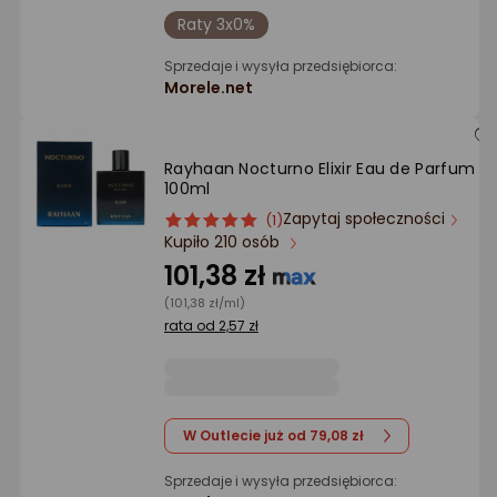
Raty 3x0%
Sprzedaje i wysyła przedsiębiorca:
Morele.net
Rayhaan Nocturno Elixir Eau de Parfum
100ml
Zapytaj społeczności
ocena
Ocena
(1)
Kupiło 210 osób
produktu
produktu
5/5
101,38 zł
gwiazdki
(101,38 zł/ml)
rata od 2,57 zł
W Outlecie już od 79,08 zł
Sprzedaje i wysyła przedsiębiorca: