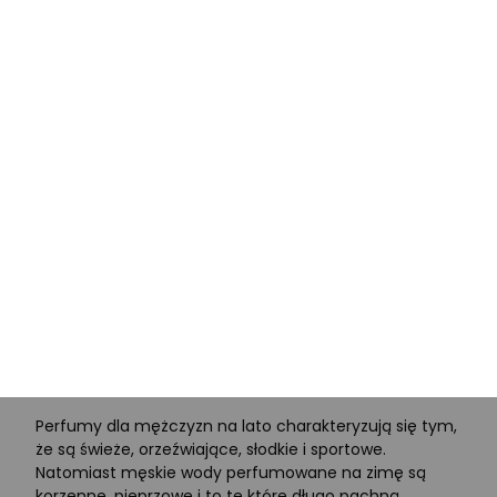
Perfumy męskie Davidoff
Perfumy męskie Mont Blanc
Perfumy męskie Valentino
Perfumy męskie Carolina Herrera
Perfumy męskie Black Friday
Perfumy to roztwór na bazie alkoholu oraz substancji
zapachowych, stosowany, aby nadać naszej skórze
wyjątkowy zapach. Idealnie nadają się na prezent dla
każdego mężczyzny - męża, ojca, brata. Nasz sklep
internetowy posiada wiele nowości i różne zapachy
męskie, dobrane do indywidualnych gustów i potrzeb.
Perfumy dla mężczyzn na lato charakteryzują się tym,
że są świeże, orzeźwiające, słodkie i sportowe.
Natomiast męskie wody perfumowane na zimę są
korzenne, pieprzowe i to te które długo pachną.