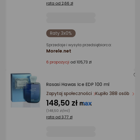
Ocena: od najlepszej
rata od 2,66 zł
Po ilości komentarzy
Raty 3x0%
Sprzedaje i wysyła przedsiębiorca:
Morele.net
6 propozycji
od 105,73 zł
Rasasi Hawas Ice EDP 100 ml
Zapytaj społeczności
Kupiło 388 osób
148,50 zł
(148,50 zł/ml)
rata od 3,77 zł