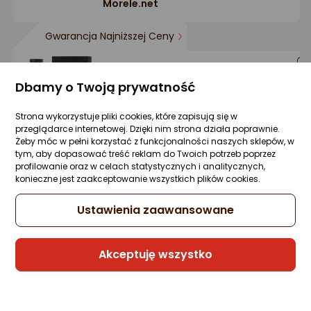
Morele.net
Gwarancja Najniższej Ceny
Rasasi Perfumy Męskie Hawas For Him ED
Dbamy o Twoją prywatność
100 ml
Zapytaj społeczności
ocena
Ocena
(2)
Strona wykorzystuje pliki cookies, które zapisują się w
Kupiło 157 osób
produktu
produktu
przeglądarce internetowej. Dzięki nim strona działa poprawnie.
Żeby móc w pełni korzystać z funkcjonalności naszych sklepów, w
5/5
111 zł
tym, aby dopasować treść reklam do Twoich potrzeb poprzez
gwiazdki
profilowanie oraz w celach statystycznych i analitycznych,
(111 zł/ml)
konieczne jest zaakceptowanie wszystkich plików cookies.
rata od 2,82 zł
Ustawienia zaawansowane
Sprzedaje i wysyła przedsiębiorca:
Akceptuję wszystko
Morele.net
2 propozycje
od 143,92 zł