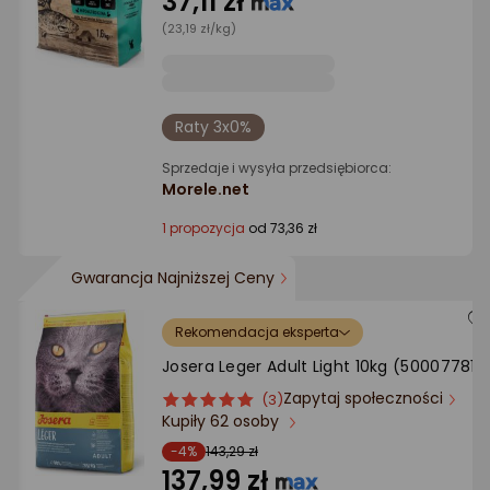
37,11 zł
Ocena: od najlepszej
(23,19 zł/kg)
Po ilości komentarzy
Raty 3x0%
Sprzedaje i wysyła przedsiębiorca:
Morele.net
1 propozycja
od 73,36 zł
Gwarancja Najniższej Ceny
Rekomendacja eksperta
Josera Leger Adult Light 10kg (50007781)
Zapytaj społeczności
ocena
Ocena
(3)
Kupiły 62 osoby
produktu
produktu
5/5
-4%
143,29 zł
gwiazdki
137,99 zł