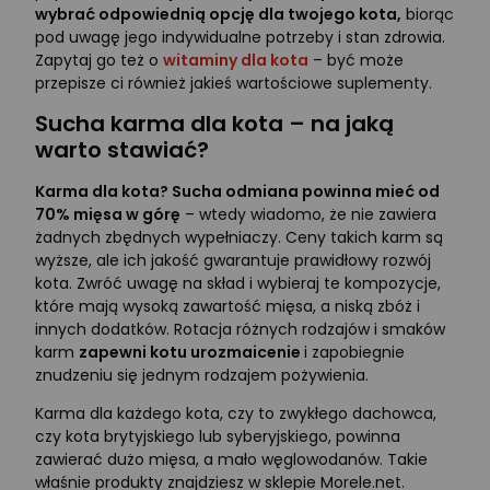
wybrać odpowiednią opcję dla twojego kota,
biorąc
pod uwagę jego indywidualne potrzeby i stan zdrowia.
Zapytaj go też o
witaminy dla kota
– być może
przepisze ci również jakieś wartościowe suplementy.
Sucha karma dla kota – na jaką
warto stawiać?
Karma dla kota? Sucha odmiana powinna mieć od
70% mięsa w górę
– wtedy wiadomo, że nie zawiera
żadnych zbędnych wypełniaczy. Ceny takich karm są
wyższe, ale ich jakość gwarantuje prawidłowy rozwój
kota. Zwróć uwagę na skład i wybieraj te kompozycje,
które mają wysoką zawartość mięsa, a niską zbóż i
innych dodatków. Rotacja różnych rodzajów i smaków
karm
zapewni kotu urozmaicenie
i zapobiegnie
znudzeniu się jednym rodzajem pożywienia.
Karma dla każdego kota, czy to zwykłego dachowca,
czy kota brytyjskiego lub syberyjskiego, powinna
zawierać dużo mięsa, a mało węglowodanów. Takie
właśnie produkty znajdziesz w sklepie Morele.net.