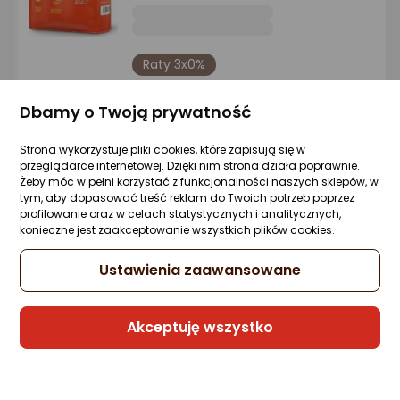
Raty 3x0%
Sprzedaje i wysyła przedsiębiorca:
Dbamy o Twoją prywatność
Zooart
3 propozycje
od 105,99 zł
Strona wykorzystuje pliki cookies, które zapisują się w
przeglądarce internetowej. Dzięki nim strona działa poprawnie.
Żeby móc w pełni korzystać z funkcjonalności naszych sklepów, w
Gwarancja Najniższej Ceny
tym, aby dopasować treść reklam do Twoich potrzeb poprzez
profilowanie oraz w celach statystycznych i analitycznych,
konieczne jest zaakceptowanie wszystkich plików cookies.
Josera Catelux Adult z kaczką i
ziemniakami 10kg (50007753)
Ustawienia zaawansowane
Zapytaj społeczności
ocena
Ocena
(11)
Kupiły 394 osoby
produktu
produktu
5/5
Akceptuję wszystko
-4%
145 zł
gwiazdki
138,99 zł
(13,90 zł/kg)
rata od 3,68 zł