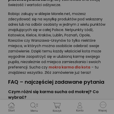
świeżość i wartości odżywcze.
Robiąc zakupy w sklepie Morele.net, możesz
zdecydować się na wysyłkę produktów pod wskazany
adres lub na odbiór osobisty w jednym z wielu punktów
znajdujących się w całej Polsce. Netpunkty Łódź,
Katowice, Kielce, Kraków, Lublin, Poznań, Opole,
Rzeszów czy Warszawa-Ursynów to tylko niektóre
miejsca, w których można osobiście odebrać swoje
zamówienie. Dzięki temu każdy właściciel kota może
wygodnie zaopatrzyć się w ulubioną karmę swojego
pupila, niezależnie od miejsca zamieszkania i swoich
preferencji. Sucha czy
mokra karma dla kota
– tu
znajdziesz wszystko. Złóż zamówienie już teraz!
FAQ – najczęściej zadawane pytania
Czym różni się karma sucha od mokrej? Co
wybrać?
Sucha karma to świetne uzupełnienie diety kota, ale
Start
Konto
Więcej
Menu
Koszyk
nie powinna być jedynym rodzajem karmy. Podawaj