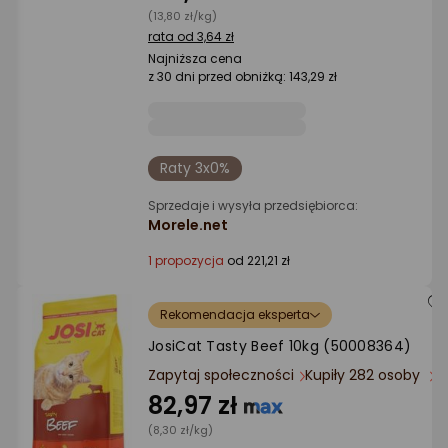
(13,80 zł/kg)
rata od 3,64 zł
Najniższa cena
z 30 dni przed obniżką: 143,29 zł
Raty 3x0%
Sprzedaje i wysyła przedsiębiorca:
Morele.net
1 propozycja
od 221,21 zł
Rekomendacja eksperta
JosiCat Tasty Beef 10kg (50008364)
Zapytaj społeczności
Kupiły 282 osoby
82,97 zł
(8,30 zł/kg)