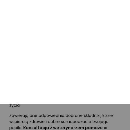
właściciele czworonogów to karma junior.
Karma
sucha dla kociąt spożywana jest przez zwierzęta
do około pierwszego roku życia.
Potem przychodzi
czas karmę dla kotów dorosłych. Dla kociąt i kotów
starszych polecane są wysokiej jakości karmy bez
zbóż. Jaka karma jest najzdrowsza? Taka, która ma
dużą zawartość mięsa. Z kolei dla kota z nadwagą
można kupić karmę light.
Karmy specjalistyczne i
weterynaryjne
Oprócz zwykłych karm dla zdrowych kotów mamy w
swojej ofercie także dobrej jakości
propozycje dla
kotów po kastracji i po sterylizacji
. Te
specjalistyczne karmy są starannie opracowane, aby
zaspokoić specyficzne potrzeby żywieniowe kotów z
różnymi schorzeniami lub w szczególnych etapach
życia.
Zawierają one odpowiednio dobrane składniki, które
wspierają zdrowie i dobre samopoczucie twojego
pupila.
Konsultacja z weterynarzem pomoże ci