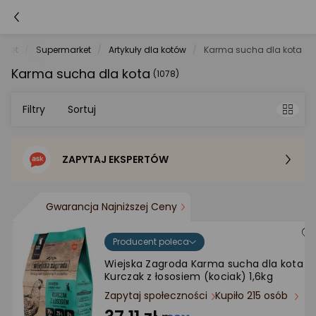
e.net
Supermarket
Artykuły dla kotów
Karma sucha dla kota
Karma sucha dla kota
(1078)
Filtry
Sortuj
ZAPYTAJ EKSPERTÓW
Sortowanie domyślne
Cena - od najniższej
Gwarancja Najniższej Ceny
Cena - od najwyższej
Producent poleca
Wiejska Zagroda Karma sucha dla kota
Kurczak z łososiem (kociak) 1,6kg
Po popularności
Zapytaj społeczności
Kupiło 215 osób