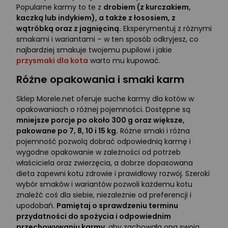
Popularne karmy to te z
drobiem (z kurczakiem,
kaczką lub indykiem), a także z łososiem, z
wątróbką oraz z jagnięciną.
Eksperymentuj z różnymi
smakami i wariantami – w ten sposób odkryjesz, co
najbardziej smakuje twojemu pupilowi i jakie
przysmaki dla kota
warto mu kupować.
Różne opakowania i smaki karm
Sklep Morele.net oferuje suche karmy dla kotów w
opakowaniach o różnej pojemności. Dostępne są
mniejsze porcje po około 300 g oraz większe,
pakowane po 7, 8, 10 i 15 kg.
Różne smaki i różna
pojemność pozwolą dobrać odpowiednią karmę i
wygodne opakowanie w zależności od potrzeb
właściciela oraz zwierzęcia, a dobrze dopasowana
dieta zapewni kotu zdrowie i prawidłowy rozwój. Szeroki
wybór smaków i wariantów pozwoli każdemu kotu
znaleźć coś dla siebie, niezależnie od preferencji i
upodobań.
Pamiętaj o sprawdzeniu terminu
przydatności do spożycia i odpowiednim
przechowywaniu karmy,
aby zachowała ona swoją