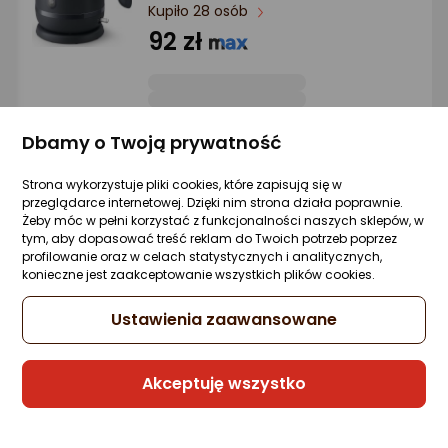
Kupiło 28 osób
produktu
produktu
5/5
92 zł
gwiazdki
Dbamy o Twoją prywatność
Raty 3x0%
Sprzedaje i wysyła przedsiębiorca:
Strona wykorzystuje pliki cookies, które zapisują się w
Morele.net
przeglądarce internetowej. Dzięki nim strona działa poprawnie.
Żeby móc w pełni korzystać z funkcjonalności naszych sklepów, w
2 propozycje
od 118,19 zł
tym, aby dopasować treść reklam do Twoich potrzeb poprzez
profilowanie oraz w celach statystycznych i analitycznych,
konieczne jest zaakceptowanie wszystkich plików cookies.
Gwarancja Najniższej Ceny
Ustawienia zaawansowane
Czajnik Philips HD9395/90 Czarny
Zapytaj społeczności
ocena
Ocena
(1)
Akceptuję wszystko
Kupiły 24 osoby
produktu
produktu
1/5
185,40 zł
gwiazdki