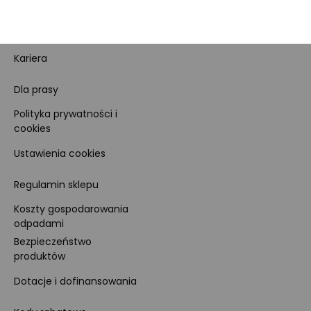
Sprzedawcy Marketplace
Nagrody i certyfikaty
Kariera
Dla prasy
Polityka prywatności i
cookies
Ustawienia cookies
Regulamin sklepu
Koszty gospodarowania
odpadami
Bezpieczeństwo
produktów
Dotacje i dofinansowania