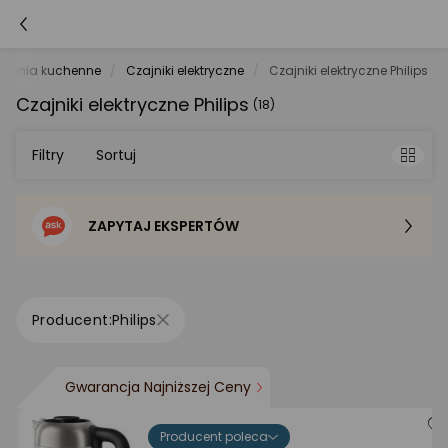
dzenia kuchenne
Czajniki elektryczne
Czajniki elektryczne Philips
Czajniki elektryczne Philips
(18)
Filtry
Sortuj
ZAPYTAJ EKSPERTÓW
Sortowanie domyślne
Cena - od najniższej
Philips
Cena - od najwyższej
Gwarancja Najniższej Ceny
Po popularności
Producent poleca