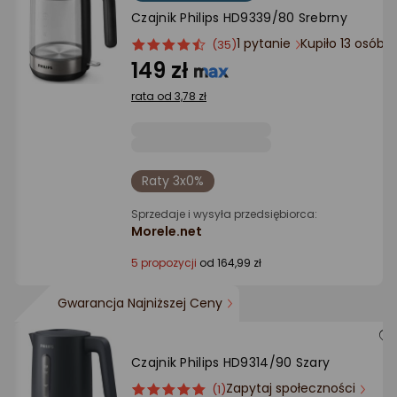
Ocena: od najlepszej
Czajnik Philips HD9339/80 Srebrny
1 pytanie
Kupiło 13 osób
ocena
Ocena
(35)
Po ilości komentarzy
produktu
produktu
149 zł
4.5/5
rata od 3,78 zł
gwiazdki
Raty 3x0%
Sprzedaje i wysyła przedsiębiorca:
Morele.net
5 propozycji
od 164,99 zł
Gwarancja Najniższej Ceny
Czajnik Philips HD9314/90 Szary
Zapytaj społeczności
ocena
Ocena
(1)