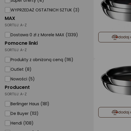
Super oferty (4)
WYPRZEDAŻ OSTATNICH SZTUK (3)
AGD małe
MAX
Dom i ogród
SORTUJ:
A-Z
Biuro i firma
Dostawa 0 zł z Morele MAX (1339)
dodaj 
Pomocne linki
Sport i turystyka
SORTUJ:
A-Z
Zabawki i dziecko
Produkty z obniżoną ceną (116)
Uroda i zdrowie
Outlet (8)
Supermarket
Nowości (5)
Strefa marek
Producent
SORTUJ:
A-Z
Berlinger Haus
Berlinger Haus (181)
De Buyer
dodaj 
De Buyer (113)
Hendi
Hendi (108)