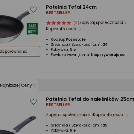
Patelnia Tefal 24cm
BESTSELLER
Zapytaj społeczności
ocena
Ocena
(2)
Kupiło 45 osób
produktu
produktu
5/5
Rodzaj:
Pozostałe
gwiazdki
Średnica / Szerokość [cm]:
24
Pokrywka:
Nie
do porównania
Powłoka wewnętrzna:
Nieprzywierająca
Najniższej Ceny
Patelnia Tefal do naleśników 25c
BESTSELLER
Zapytaj społeczności
Kupiło 45 osób
Średnica / Szerokość [cm]:
25
Pokrywka:
Nie