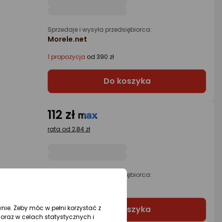
Sprzedaje i wysyła przedsiębiorca:
Morele.net
1 propozycja
od 390 zł
Do koszyka
112 zł
rata od 2,84 zł
Sprzedaje i wysyła przedsiębiorca:
Morele.net
wnie. Żeby móc w pełni korzystać z
Do koszyka
oraz w celach statystycznych i