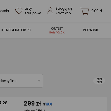
Listy
Zaloguj się
ontakt
0,00 zł
zakupowe
Załóż konto
OUTLET
KONFIGURATOR PC
PORADNIKI
Raty 10x0%
 domyślne
299 zł
4 28
rata od 7,59 zł