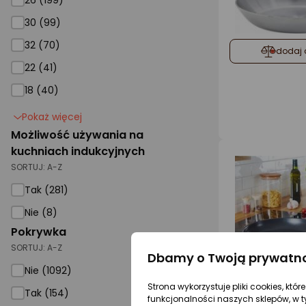
26 (199)
30 (99)
32 (70)
dodaj 
22 (41)
18 (40)
Pokaż więcej
Możliwość używania na
kuchniach indukcyjnych
SORTUJ:
A-Z
Tak (281)
Nie (8)
Pokrywka
SORTUJ:
A-Z
Dbamy o Twoją prywatn
Nie (1092)
dodaj 
Strona wykorzystuje pliki cookies, któ
Tak (154)
funkcjonalności naszych sklepów, w t