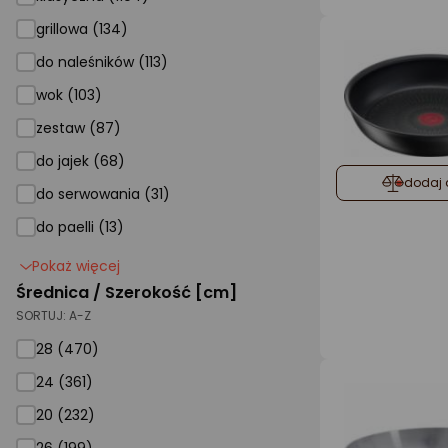
grillowa
grillowa (134)
do naleśników
do naleśników (113)
wok
wok (103)
zestaw
zestaw (87)
do jajek
do jajek (68)
dodaj 
do serwowania (31)
do paelli (13)
Pokaż więcej
Średnica / Szerokość [cm]
SORTUJ:
A-Z
28
28 (470)
24 (361)
20 (232)