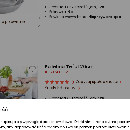
Średnica / Szerokość [cm]:
28
Pokrywka:
Nie
Powłoka wewnętrzna:
Nieprzywierająca
do porównania
Patelnia Tefal 26cm
BESTSELLER
Zapytaj społeczności
ocena
Ocena
(1)
Kupiły 53 osoby
produktu
produktu
5/5
Średnica / Szerokość [cm]:
26
gwiazdki
Pokrywka:
Nie
Powłoka wewnętrzna:
Ceramiczna
ość
do porównania
re zapisują się w przeglądarce internetowej. Dzięki nim strona działa popra
ym, aby dopasować treść reklam do Twoich potrzeb poprzez profilowanie 