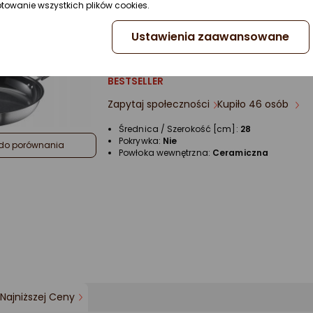
ptowanie wszystkich plików cookies.
Najniższej Ceny
Ustawienia zaawansowane
Patelnia Fiskars z powłoką ceram
28cm
BESTSELLER
Zapytaj społeczności
Kupiło 46 osób
Średnica / Szerokość [cm]:
28
Pokrywka:
Nie
do porównania
Powłoka wewnętrzna:
Ceramiczna
Najniższej Ceny