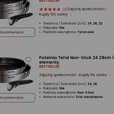
BESTSELLER
Zapytaj społeczności
ocena
Ocena
(2)
Kupiły 134 osoby
produktu
produktu
5/5
Średnica / Szerokość [cm]:
24, 28, 22
gwiazdki
Pokrywka:
Nie
Powłoka wewnętrzna:
Tytanowa
do porównania
Patelnia Tefal Non-Stick 24 28cm 
elementy
BESTSELLER
Zapytaj społeczności
Kupiły 94 osoby
Średnica / Szerokość [cm]:
24, 28
Pokrywka:
Nie
Powłoka wewnętrzna:
Non-Stick
Materiał wykonania:
Stal nierdzewna
do porównania