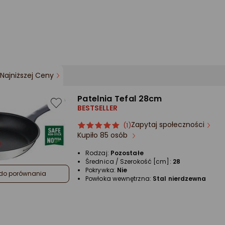
Najniższej Ceny
Patelnia Tefal 28cm
BESTSELLER
Zapytaj społeczności
ocena
Ocena
(1)
Kupiło 85 osób
produktu
produktu
5/5
Rodzaj:
Pozostałe
gwiazdki
Średnica / Szerokość [cm]:
28
Pokrywka:
Nie
do porównania
Powłoka wewnętrzna:
Stal nierdzewna