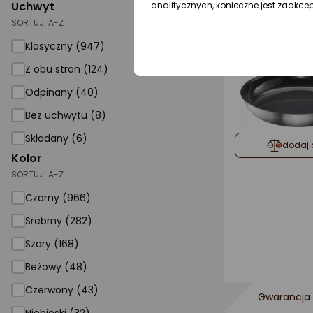
Uchwyt
analitycznych, konieczne jest zaakce
SORTUJ:
A-Z
Gwarancja 
Klasyczny (947)
Z obu stron (124)
Odpinany (40)
Bez uchwytu (8)
Składany (6)
dodaj 
Kolor
SORTUJ:
A-Z
Czarny (966)
Srebrny (282)
Szary (168)
Beżowy (48)
Czerwony (43)
Gwarancja 