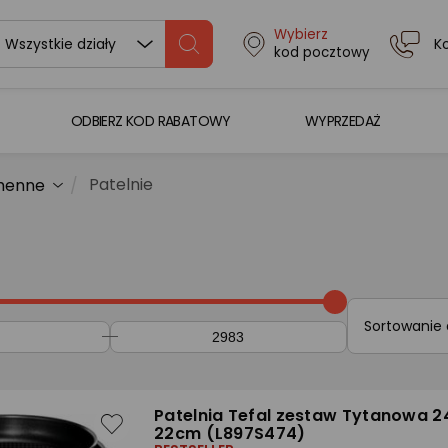
Wybierz
K
Wszystkie działy
kod pocztowy
ODBIERZ KOD RABATOWY
WYPRZEDAŻ
Patelnie
chenne
Sortowanie
Patelnia Tefal zestaw Tytanowa 2
22cm (L897S474)