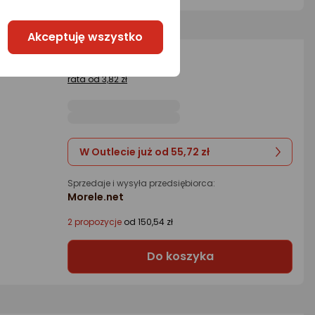
Akceptuję wszystko
150,58 zł
iczną
rata od 3,82 zł
W Outlecie już od 55,72 zł
Sprzedaje i wysyła przedsiębiorca:
Morele.net
2 propozycje
od 150,54 zł
Do koszyka