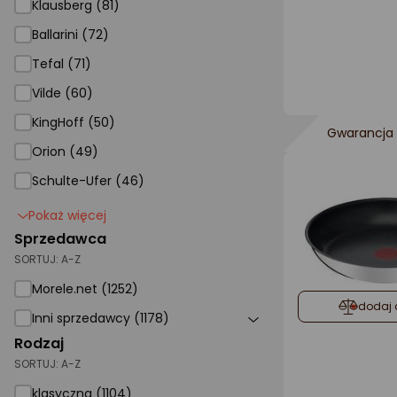
Klausberg (81)
Ballarini
Ballarini (72)
Tefal
Tefal (71)
Vilde (60)
KingHoff
KingHoff (50)
Gwarancja 
Orion (49)
Schulte-Ufer (46)
Pokaż więcej
Sprzedawca
SORTUJ:
A-Z
Morele.net (1252)
dodaj 
Inni sprzedawcy (1178)
Rodzaj
SORTUJ:
A-Z
klasyczna (1104)