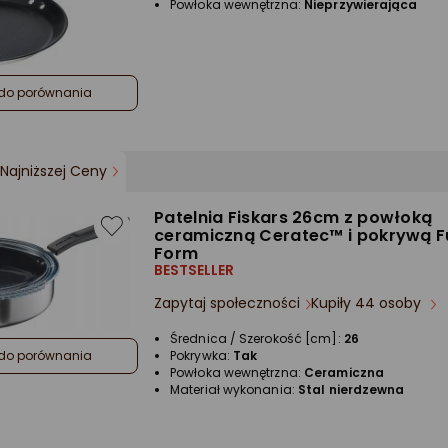
Powłoka wewnętrzna:
Nieprzywierająca
do porównania
Najniższej Ceny
Patelnia Fiskars 26cm z powłoką
ceramiczną Ceratec™ i pokrywą F
Form
BESTSELLER
Zapytaj społeczności
Kupiły 44 osoby
Średnica / Szerokość [cm]:
26
Pokrywka:
Tak
do porównania
Powłoka wewnętrzna:
Ceramiczna
Materiał wykonania:
Stal nierdzewna