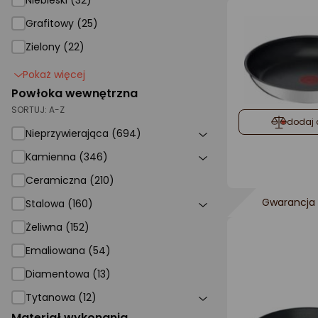
Niebieski (32)
Grafitowy (25)
Zielony (22)
Pokaż więcej
Powłoka wewnętrzna
SORTUJ:
A-Z
dodaj 
Nieprzywierająca
Nieprzywierająca (694)
Kamienna
Kamienna (346)
Ceramiczna
Ceramiczna (210)
Stalowa
Gwarancja 
Stalowa (160)
Żeliwna
Żeliwna (152)
Emaliowana (54)
Diamentowa (13)
Tytanowa
Tytanowa (12)
Materiał wykonania