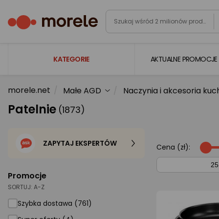
KATEGORIE
AKTUALNE PROMOCJE
morele.net
Małe AGD
Naczynia i akcesoria ku
Laptopy
Patelnie
(1873)
Komputery
Podzespoły komputerowe
ZAPYTAJ EKSPERTÓW
Gaming
Cena (zł):
Smartfony i smartwatche
Promocje
Telewizory i audio
SORTUJ:
A-Z
Foto i kamery
Szybka dostawa (761)
AGD duże