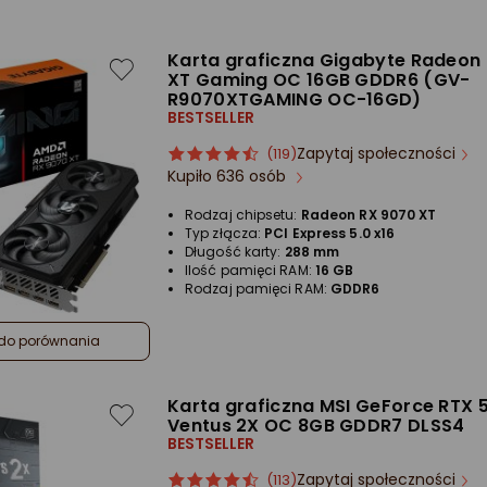
Karta graficzna Gigabyte Radeon
XT Gaming OC 16GB GDDR6 (GV-
R9070XTGAMING OC-16GD)
BESTSELLER
Zapytaj społeczności
ocena
Ocena
(119)
Kupiło 636 osób
produktu
produktu
4.5/5
Rodzaj chipsetu:
Radeon RX 9070 XT
gwiazdki
Typ złącza:
PCI Express 5.0 x16
Długość karty:
288 mm
Ilość pamięci RAM:
16 GB
Rodzaj pamięci RAM:
GDDR6
do porównania
Karta graficzna MSI GeForce RTX 
Ventus 2X OC 8GB GDDR7 DLSS4
BESTSELLER
Zapytaj społeczności
ocena
Ocena
(113)