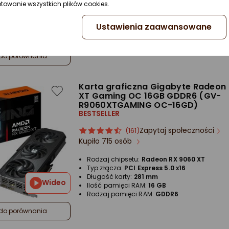
ptowanie wszystkich plików cookies.
produktu
produktu
Rodzaj chipsetu:
Radeon RX 7600
4.5/5
Typ złącza:
PCI Express 4.0 x8
gwiazdki
Ustawienia zaawansowane
Wideo
Długość karty:
282 mm
Ilość pamięci RAM:
8 GB
Rodzaj pamięci RAM:
GDDR6
do porównania
Karta graficzna Gigabyte Radeon
XT Gaming OC 16GB GDDR6 (GV-
R9060XTGAMING OC-16GD)
BESTSELLER
Zapytaj społeczności
ocena
Ocena
(161)
Kupiło 715 osób
produktu
produktu
4.5/5
Rodzaj chipsetu:
Radeon RX 9060 XT
gwiazdki
Typ złącza:
PCI Express 5.0 x16
Długość karty:
281 mm
Wideo
Ilość pamięci RAM:
16 GB
Rodzaj pamięci RAM:
GDDR6
do porównania