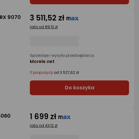
3 511,52 zł
 RX 9070
rata od 89,13 zł
Sprzedaje i wysyła przedsiębiorca:
Morele.net
11 propozycji
od 3 527,62 zł
Do koszyka
1 699 zł
5060
rata od 43,12 zł