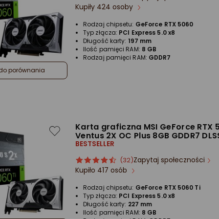
Kupiły 424 osoby
produktu
produktu
4.5/5
Rodzaj chipsetu:
GeForce RTX 5060
gwiazdki
Typ złącza:
PCI Express 5.0 x8
Długość karty:
197 mm
Ilość pamięci RAM:
8 GB
Rodzaj pamięci RAM:
GDDR7
do porównania
Karta graficzna MSI GeForce RTX 
Ventus 2X OC Plus 8GB GDDR7 DLS
BESTSELLER
Zapytaj społeczności
ocena
Ocena
(32)
Kupiło 417 osób
produktu
produktu
4.5/5
Rodzaj chipsetu:
GeForce RTX 5060 Ti
gwiazdki
Typ złącza:
PCI Express 5.0 x8
Długość karty:
227 mm
Ilość pamięci RAM:
8 GB