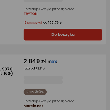
Sprzedaje i wysyła przedsiębiorca:
TRYTON
12 propozycji
od 1 791,79 zł
Do koszyka
2 849 zł
X 9070
rata od 72,31 zł
L 16G)
Raty 3x0%
Sprzedaje i wysyła przedsiębiorca:
Morele.net