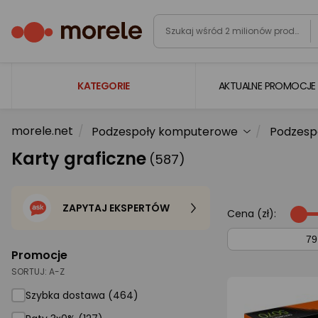
KATEGORIE
AKTUALNE PROMOCJE
morele.net
Podzespoły komputerowe
Podzesp
Laptopy
Karty graficzne
(587)
Komputery
Podzespoły komputerowe
ZAPYTAJ EKSPERTÓW
Gaming
Cena (zł):
Smartfony i smartwatche
Promocje
Telewizory i audio
SORTUJ:
A-Z
Foto i kamery
Szybka dostawa (464)
AGD duże