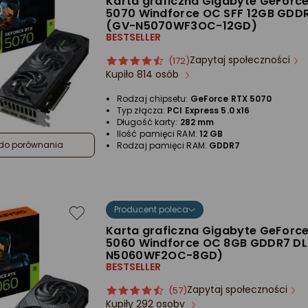
Karta graficzna Gigabyte GeForc
5070 Windforce OC SFF 12GB GDD
(GV-N5070WF3OC-12GD)
BESTSELLER
Zapytaj społeczności
ocena
Ocena
(172)
Kupiło 814 osób
produktu
produktu
4.5/5
Rodzaj chipsetu:
GeForce RTX 5070
gwiazdki
Typ złącza:
PCI Express 5.0 x16
Długość karty:
282 mm
Ilość pamięci RAM:
12 GB
do porównania
Rodzaj pamięci RAM:
GDDR7
Producent poleca
Karta graficzna Gigabyte GeForc
5060 Windforce OC 8GB GDDR7 D
N5060WF2OC-8GD)
BESTSELLER
Zapytaj społeczności
ocena
Ocena
(57)
Kupiły 292 osoby
produktu
produktu