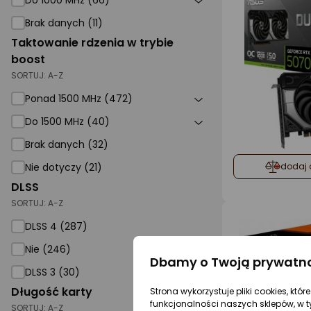
Do 1000 MHz (66)
Brak danych (11)
Taktowanie rdzenia w trybie
boost
SORTUJ:
A-Z
Ponad 1500 MHz (472)
Do 1500 MHz (40)
Brak danych (32)
Nie dotyczy (21)
dodaj 
DLSS
SORTUJ:
A-Z
DLSS 4 (287)
Nie (246)
Dbamy o Twoją prywatn
DLSS 3 (30)
Długość karty
Strona wykorzystuje pliki cookies, któ
funkcjonalności naszych sklepów, w t
SORTUJ:
A-Z