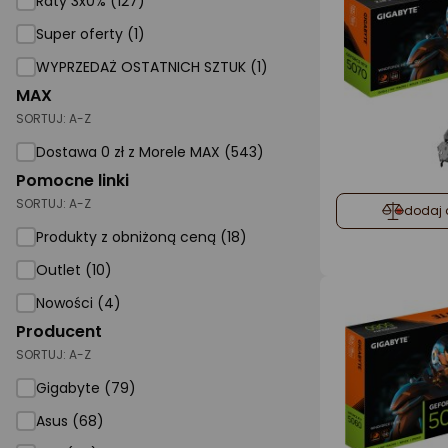
Raty 3x0% (127)
Super oferty (1)
AGD małe
WYPRZEDAŻ OSTATNICH SZTUK (1)
Dom i ogród
MAX
Biuro i firma
SORTUJ:
A-Z
Sport i turystyka
Dostawa 0 zł z Morele MAX (543)
Pomocne linki
Zabawki i dziecko
SORTUJ:
A-Z
dodaj 
Uroda i zdrowie
Produkty z obniżoną ceną (18)
Supermarket
Outlet (10)
Strefa marek
Nowości (4)
Producent
SORTUJ:
A-Z
Gigabyte
Gigabyte (79)
Asus
Asus (68)
PNY