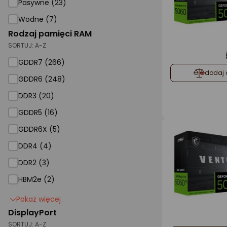
Pasywne (23)
Wodne (7)
Rodzaj pamięci RAM
SORTUJ:
A-Z
GDDR7
GDDR7 (266)
dodaj 
GDDR6
GDDR6 (248)
DDR3
DDR3 (20)
GDDR5
GDDR5 (16)
GDDR6X
GDDR6X (5)
DDR4
DDR4 (4)
DDR2 (3)
HBM2e (2)
Pokaż więcej
DisplayPort
SORTUJ:
A-Z