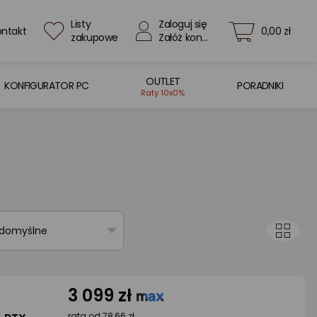
Listy
Zaloguj się
ontakt
0,00 zł
zakupowe
Załóż konto
OUTLET
KONFIGURATOR PC
PORADNIKI
Raty 10x0%
 domyślne
3 099 zł
rata od 78,66 zł