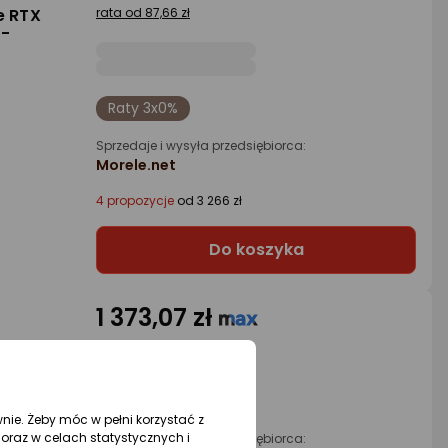
e RTX
rata od 87,66 zł
L-
Raty 3x0%
Sprzedaje i wysyła przedsiębiorca:
Morele.net
4 propozycje
od 3 266 zł
Do koszyka
1 373,07 zł
 RX 7600
rata od 34,85 zł
AMING
wnie. Żeby móc w pełni korzystać z
ób
oraz w celach statystycznych i
Sprzedaje i wysyła przedsiębiorca: