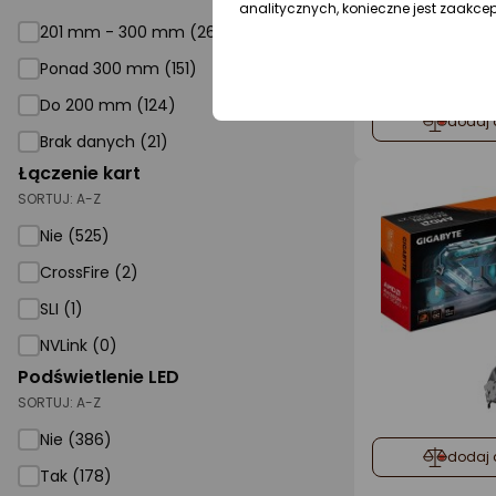
analitycznych, konieczne jest zaakce
201 mm - 300 mm (268)
Ponad 300 mm (151)
Do 200 mm (124)
dodaj 
Brak danych (21)
Łączenie kart
SORTUJ:
A-Z
Nie (525)
CrossFire (2)
SLI (1)
NVLink (0)
Podświetlenie LED
SORTUJ:
A-Z
Nie (386)
dodaj 
Tak (178)