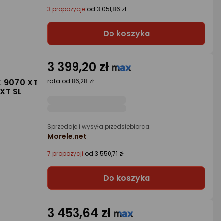
3 propozycje
od 3 051,86 zł
Do koszyka
3 399,20 zł
X 9070 XT
rata od 86,28 zł
XT SL
Sprzedaje i wysyła przedsiębiorca:
Morele.net
7 propozycji
od 3 550,71 zł
Do koszyka
3 453,64 zł