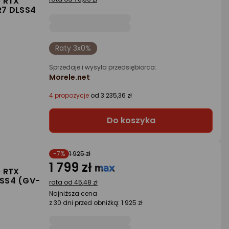
e RTX
R7 DLSS4
Raty 3x0%
Sprzedaje i wysyła przedsiębiorca:
Morele.net
4 propozycje
od 3 235,36 zł
Do koszyka
-7%
1 925 zł
1 799 zł
e RTX
LSS4 (GV-
rata od 45,48 zł
Najniższa cena
z 30 dni przed obniżką: 1 925 zł