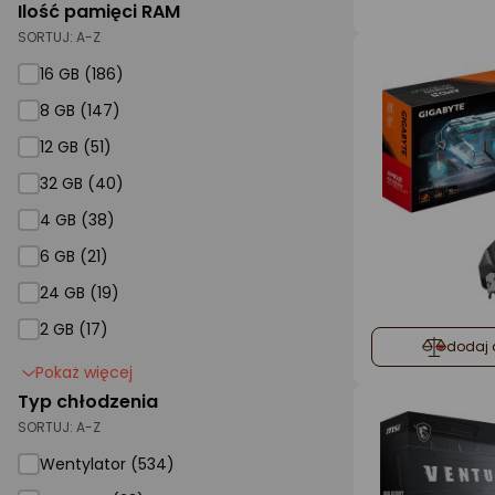
Ilość pamięci RAM
SORTUJ:
A-Z
16 GB
16 GB (186)
8 GB
8 GB (147)
12 GB
12 GB (51)
32 GB
32 GB (40)
4 GB
4 GB (38)
6 GB
6 GB (21)
24 GB
24 GB (19)
2 GB
2 GB (17)
dodaj 
Pokaż więcej
Typ chłodzenia
SORTUJ:
A-Z
Wentylator (534)
Pasywne