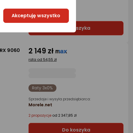
Morele.net
7 propozycji
od 1 414,78 zł
Akceptuję wszystko
Do koszyka
2 149 zł
 RX 9060
rata od 54,55 zł
Raty 3x0%
Sprzedaje i wysyła przedsiębiorca:
Morele.net
2 propozycje
od 2 347,85 zł
Do koszyka