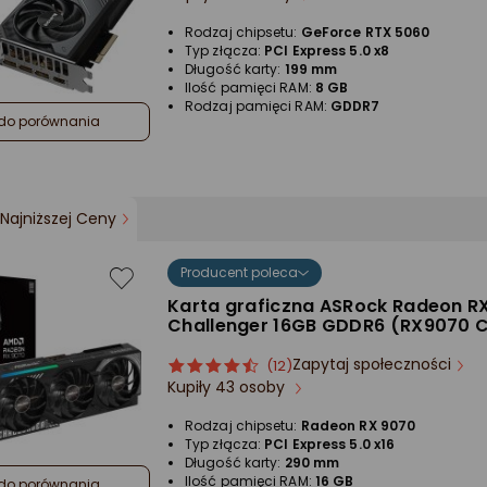
4.5/5
Rodzaj chipsetu:
GeForce RTX 5060
gwiazdki
Typ złącza:
PCI Express 5.0 x8
Długość karty:
199 mm
Ilość pamięci RAM:
8 GB
Rodzaj pamięci RAM:
GDDR7
do porównania
Najniższej Ceny
Producent poleca
Karta graficzna ASRock Radeon R
Challenger 16GB GDDR6 (RX9070 C
Zapytaj społeczności
ocena
Ocena
(12)
Kupiły 43 osoby
produktu
produktu
4.5/5
Rodzaj chipsetu:
Radeon RX 9070
gwiazdki
Typ złącza:
PCI Express 5.0 x16
Długość karty:
290 mm
Ilość pamięci RAM:
16 GB
do porównania