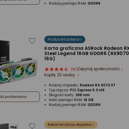
Rodzaj pamięci RAM:
GDDR6
Producent poleca
Karta graficzna ASRock Radeon R
Steel Legend 16GB GDDR6 (RX9070
16G)
Zapytaj społeczności
ocena
Ocena
(18)
Kupiły 33 osoby
produktu
produktu
4.5/5
Rodzaj chipsetu:
Radeon RX 9070 XT
gwiazdki
Typ złącza:
PCI Express 5.0 x16
Długość karty:
298 mm
do porównania
Ilość pamięci RAM:
16 GB
Rodzaj pamięci RAM:
GDDR6
Rekomendacja eksperta