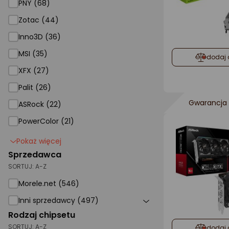
PNY (68)
Zotac
Zotac (44)
Inno3D
Inno3D (36)
MSI
MSI (35)
dodaj 
XFX
XFX (27)
Palit
Palit (26)
ASRock
Gwarancja 
ASRock (22)
PowerColor (21)
Pokaż więcej
Sprzedawca
SORTUJ:
A-Z
Morele.net (546)
Inni sprzedawcy (497)
Rodzaj chipsetu
SORTUJ:
A-Z
dodaj 