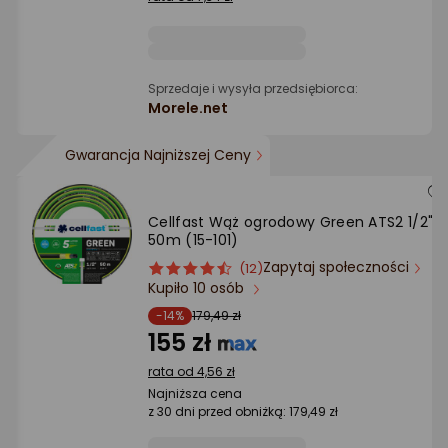
Ocena: od najlepszej
Po ilości komentarzy
Sprzedaje i wysyła przedsiębiorca:
Morele.net
Gwarancja Najniższej Ceny
Cellfast Wąż ogrodowy Green ATS2 1/2"
50m (15-101)
Zapytaj społeczności
ocena
Ocena
(12)
Kupiło 10 osób
produktu
produktu
4.5/5
-14%
179,49 zł
gwiazdki
155 zł
rata od 4,56 zł
Najniższa cena
z 30 dni przed obniżką: 179,49 zł