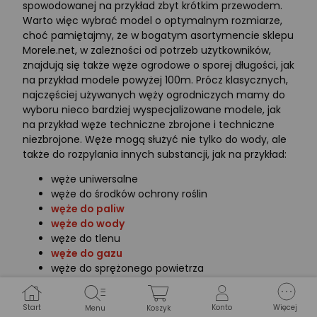
spowodowanej na przykład zbyt krótkim przewodem.
Warto więc wybrać model o optymalnym rozmiarze,
choć pamiętajmy, że w bogatym asortymencie sklepu
Morele.net, w zależności od potrzeb użytkowników,
znajdują się także węże ogrodowe o sporej długości, jak
na przykład modele powyżej 100m. Prócz klasycznych,
najczęściej używanych węży ogrodniczych mamy do
wyboru nieco bardziej wyspecjalizowane modele, jak
na przykład węże techniczne zbrojone i techniczne
niezbrojone. Węże mogą służyć nie tylko do wody, ale
także do rozpylania innych substancji, jak na przykład:
węże uniwersalne
węże do środków ochrony roślin
węże do paliw
węże do wody
węże do tlenu
węże do gazu
węże do sprężonego powietrza
węże do acetylenu
Są to rodzaje węży przeznaczonych do
Start
Konto
Więcej
Menu
Koszyk