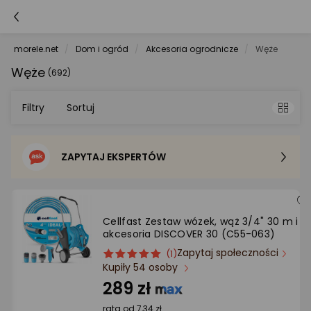
morele.net
Dom i ogród
Akcesoria ogrodnicze
Węże
Węże
(692)
Filtry
Sortuj
ZAPYTAJ EKSPERTÓW
Sortowanie domyślne
Cena - od najniższej
Cellfast Zestaw wózek, wąż 3/4" 30 m i
akcesoria DISCOVER 30 (C55-063)
Cena - od najwyższej
Zapytaj społeczności
ocena
Ocena
(1)
Kupiły 54 osoby
produktu
produktu
Po popularności
5/5
289 zł
gwiazdki
rata od 7,34 zł