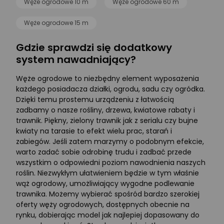
Węże ogrodowe 10 m
Węże ogrodowe 60 m
Węże ogrodowe 15 m
Gdzie sprawdzi się dodatkowy
system nawadniający?
Węże ogrodowe to niezbędny element wyposażenia
każdego posiadacza działki, ogrodu, sadu czy ogródka.
Dzięki temu prostemu urządzeniu z łatwością
zadbamy o nasze rośliny, drzewa, kwiatowe rabaty i
trawnik. Piękny, zielony trawnik jak z serialu czy bujne
kwiaty na tarasie to efekt wielu prac, starań i
zabiegów. Jeśli zatem marzymy o podobnym efekcie,
warto zadać sobie odrobinę trudu i zadbać przede
wszystkim o odpowiedni poziom nawodnienia naszych
roślin. Niezwykłym ułatwieniem będzie w tym właśnie
wąż ogrodowy, umożliwiający wygodne podlewanie
trawnika. Możemy wybierać spośród bardzo szerokiej
oferty węży ogrodowych, dostępnych obecnie na
rynku, dobierając model jak najlepiej dopasowany do