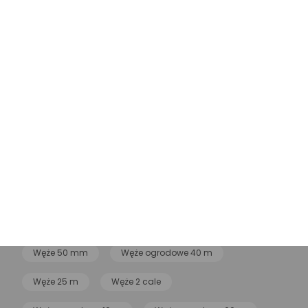
Węże Fiskars
Węże do gazu
Węże do wody
Węże kroplujące
Węże na bębnie
Węże ogrodowe 50 m
Węże 1 cal
Węże ogrodowe Cellfast
Węże ogrodowe Gardena
Węże ogrodowe 100 m
Węże ogrodowe 30 m
Węże Karcher
Węże do paliw
Węże 32mm
Węże ogrodowe 20 m
Węże 50 mm
Węże ogrodowe 40 m
Węże 25 m
Węże 2 cale