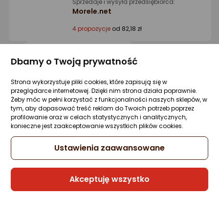
Sprzedaje i wysyła przedsiębiorca:
Morele.net
4 propozycje
od 82,18 zł
Gwarancja Najniższej Ceny
Dbamy o Twoją prywatność
Strona wykorzystuje pliki cookies, które zapisują się w
Cellfast Wąż ogrodowy Economic* 1/2"
przeglądarce internetowej. Dzięki nim strona działa poprawnie.
50m (10-003)
Żeby móc w pełni korzystać z funkcjonalności naszych sklepów, w
Zapytaj społeczności
ocena
Ocena
(4)
tym, aby dopasować treść reklam do Twoich potrzeb poprzez
Kupiło 81 osób
produktu
produktu
profilowanie oraz w celach statystycznych i analitycznych,
5/5
konieczne jest zaakceptowanie wszystkich plików cookies.
-13%
69 zł
gwiazdki
59,99 zł
Ustawienia zaawansowane
Najniższa cena
z 30 dni przed obniżką: 69 zł
Akceptuję wszystko
Z kodem taniej
Raty 3x0%