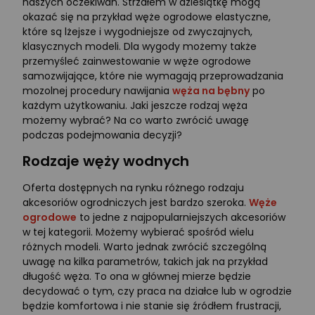
naszych oczekiwań. Strzałem w dziesiątkę mogą
okazać się na przykład węże ogrodowe elastyczne,
które są lżejsze i wygodniejsze od zwyczajnych,
klasycznych modeli. Dla wygody możemy także
przemyśleć zainwestowanie w węże ogrodowe
samozwijające, które nie wymagają przeprowadzania
mozolnej procedury nawijania
węża na bębny
po
każdym użytkowaniu. Jaki jeszcze rodzaj węża
możemy wybrać? Na co warto zwrócić uwagę
podczas podejmowania decyzji?
Rodzaje węży wodnych
Oferta dostępnych na rynku różnego rodzaju
akcesoriów ogrodniczych jest bardzo szeroka.
Węże
ogrodowe
to jedne z najpopularniejszych akcesoriów
w tej kategorii. Możemy wybierać spośród wielu
różnych modeli. Warto jednak zwrócić szczególną
uwagę na kilka parametrów, takich jak na przykład
długość węża. To ona w głównej mierze będzie
decydować o tym, czy praca na działce lub w ogrodzie
będzie komfortowa i nie stanie się źródłem frustracji,