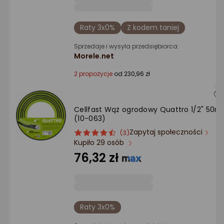
Raty 3x0%
Z kodem taniej
Sprzedaje i wysyła przedsiębiorca:
Morele.net
2 propozycje
od 230,96 zł
Cellfast Wąż ogrodowy Quattro 1/2" 50m
(10-063)
Zapytaj społeczności
ocena
Ocena
(3)
Kupiło 29 osób
produktu
produktu
4.5/5
76,32 zł
gwiazdki
Raty 3x0%