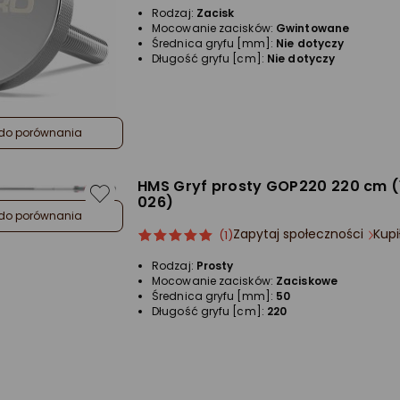
5/5
Rodzaj:
Zacisk
gwiazdki
Mocowanie zacisków:
Gwintowane
Średnica gryfu [mm]:
Nie dotyczy
Długość gryfu [cm]:
Nie dotyczy
do porównania
HMS Gryf prosty GOP220 220 cm (
026)
do porównania
Zapytaj społeczności
Kupi
ocena
Ocena
(1)
produktu
produktu
Rodzaj:
Prosty
5/5
Mocowanie zacisków:
Zaciskowe
gwiazdki
Średnica gryfu [mm]:
50
Długość gryfu [cm]:
220