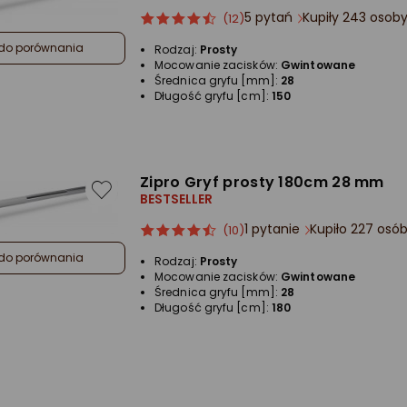
5 pytań
Kupiły 243 osob
ocena
Ocena
(12)
produktu
produktu
do porównania
Rodzaj:
Prosty
4.5/5
Mocowanie zacisków:
Gwintowane
gwiazdki
Średnica gryfu [mm]:
28
Długość gryfu [cm]:
150
Zipro Gryf prosty 180cm 28 mm
BESTSELLER
1 pytanie
Kupiło 227 osó
ocena
Ocena
(10)
produktu
produktu
do porównania
Rodzaj:
Prosty
4.5/5
Mocowanie zacisków:
Gwintowane
gwiazdki
Średnica gryfu [mm]:
28
Długość gryfu [cm]:
180