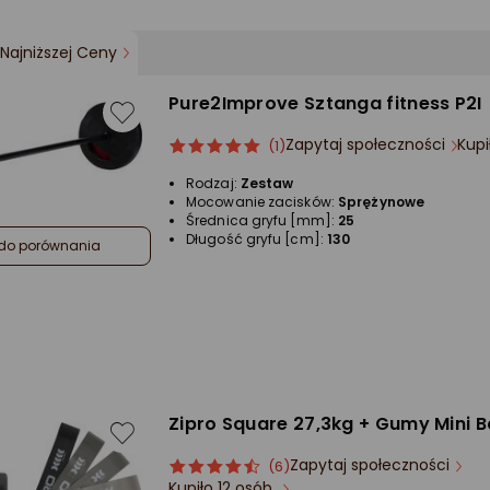
Najniższej Ceny
Pure2Improve Sztanga fitness P2I
Zapytaj społeczności
Kupi
ocena
Ocena
(1)
produktu
produktu
Rodzaj:
Zestaw
5/5
Mocowanie zacisków:
Sprężynowe
gwiazdki
Średnica gryfu [mm]:
25
Długość gryfu [cm]:
130
do porównania
Zipro Square 27,3kg + Gumy Mini 
Zapytaj społeczności
ocena
Ocena
(6)
Kupiło 12 osób
produktu
produktu