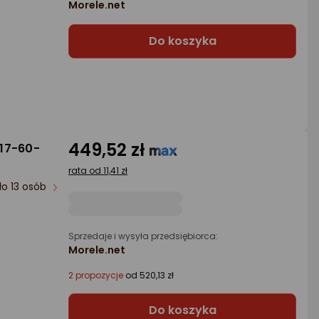
Morele.net
Do koszyka
449,52 zł
17-60-
rata od 11,41 zł
ło 13 osób
Sprzedaje i wysyła przedsiębiorca:
Morele.net
2 propozycje
od 520,13 zł
Do koszyka