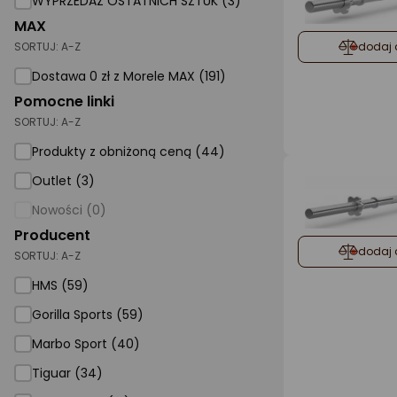
WYPRZEDAŻ OSTATNICH SZTUK (3)
MAX
AGD małe
SORTUJ:
A-Z
dodaj 
Dom i ogród
Dostawa 0 zł z Morele MAX (191)
Biuro i firma
Pomocne linki
SORTUJ:
A-Z
Sport i turystyka
Produkty z obniżoną ceną (44)
Zabawki i dziecko
Outlet (3)
Uroda i zdrowie
Nowości (0)
Supermarket
Producent
dodaj 
SORTUJ:
A-Z
Strefa marek
HMS (59)
Gorilla Sports
Gorilla Sports (59)
Marbo Sport
Marbo Sport (40)
Tiguar
Tiguar (34)