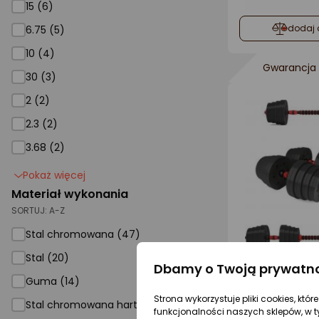
15 (6)
dodaj 
6.75 (5)
10
10 (4)
Gwarancja 
30
30 (3)
2 (2)
2.3 (2)
3.68 (2)
Pokaż więcej
Materiał wykonania
SORTUJ:
A-Z
Stal chromowana (47)
Stal
Stal (20)
Dbamy o Twoją prywatn
dodaj 
Guma (14)
Strona wykorzystuje pliki cookies, któ
Stal chromowana hartowana (4)
funkcjonalności naszych sklepów, w t