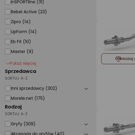
inSPORTline (31)
Rebel Active
Rebel Active (23)
Zipro
Zipro (14)
UpForm
UpForm (14)
Eb Fit (10)
Master
Master (9)
dodaj 
Pokaż więcej
Sprzedawca
SORTUJ:
A-Z
Inni sprzedawcy (302)
Morele.net (175)
Rodzaj
SORTUJ:
A-Z
Gryfy (309)
Akcesoria do gryfów (40)