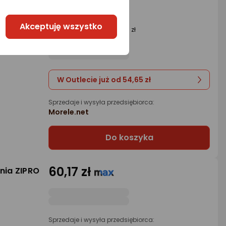
75,90 zł
Najniższa cena
Akceptuję wszystko
z 30 dni przed obniżką: 109 zł
W Outlecie już od 54,65 zł
Sprzedaje i wysyła przedsiębiorca:
Morele.net
Do koszyka
60,17 zł
nia ZIPRO
Sprzedaje i wysyła przedsiębiorca: