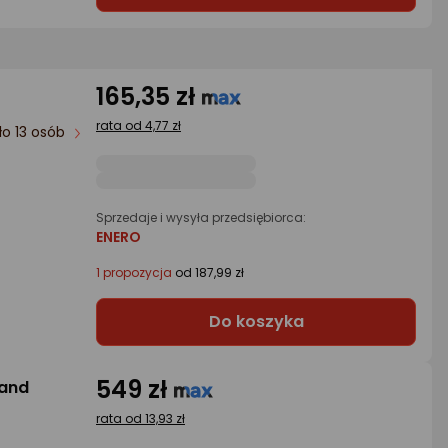
165,35 zł
rata od 4,77 zł
ło 13 osób
Sprzedaje i wysyła przedsiębiorca:
ENERO
1 propozycja
od 187,99 zł
Do koszyka
549 zł
Band
rata od 13,93 zł