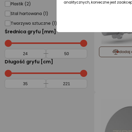
analitycznych, konieczne jest zaakce
Plastik (2)
Stal hartowana (1)
Tworzywo sztuczne (1)
Średnica gryfu [mm]
dodaj 
Długość gryfu [cm]