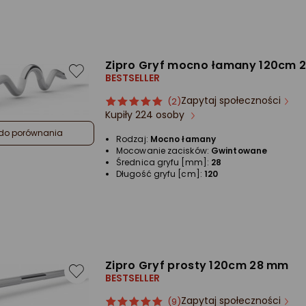
Zipro Gryf mocno łamany 120cm 
BESTSELLER
Zapytaj społeczności
ocena
Ocena
(2)
Kupiły 224 osoby
produktu
produktu
5/5
do porównania
Rodzaj:
Mocno łamany
gwiazdki
Mocowanie zacisków:
Gwintowane
Średnica gryfu [mm]:
28
Długość gryfu [cm]:
120
Zipro Gryf prosty 120cm 28 mm
BESTSELLER
Zapytaj społeczności
ocena
Ocena
(9)