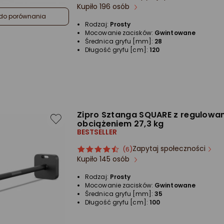
Kupiło 196 osób
produktu
produktu
do porównania
5/5
Rodzaj:
Prosty
gwiazdki
Mocowanie zacisków:
Gwintowane
Średnica gryfu [mm]:
28
Długość gryfu [cm]:
120
Zipro Sztanga SQUARE z regulow
obciążeniem 27,3 kg
BESTSELLER
Zapytaj społeczności
ocena
Ocena
(6)
Kupiło 145 osób
produktu
produktu
4.5/5
Rodzaj:
Prosty
gwiazdki
Mocowanie zacisków:
Gwintowane
Średnica gryfu [mm]:
35
Długość gryfu [cm]:
100