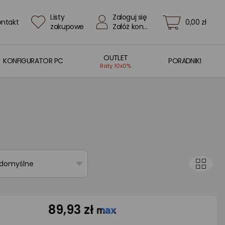
Listy
Zaloguj się
ontakt
0,00 zł
zakupowe
Załóż konto
OUTLET
KONFIGURATOR PC
PORADNIKI
Raty 10x0%
 domyślne
89,93 zł