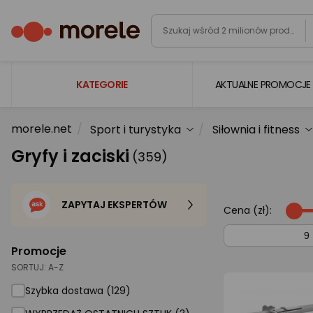
KATEGORIE
AKTUALNE PROMOCJE
morele.net
Sport i turystyka
Siłownia i fitness
Laptopy
Gryfy i zaciski
(359)
Komputery
Podzespoły komputerowe
ZAPYTAJ EKSPERTÓW
Gaming
Cena (zł):
Smartfony i smartwatche
Promocje
Telewizory i audio
SORTUJ:
A-Z
Foto i kamery
Szybka dostawa (129)
AGD duże