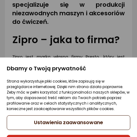
specjalizuje się w produkcji
niezawodnych maszyn i akcesoriów
do ćwiczeń.
Zipro – jaka to firma?
Zipro jest marką własną firmy Presto, który jest
jednym z największych sklepów internetowych w
Dbamy o Twoją prywatność
Polsce ze sprzętem turystycznym oraz sportowym.
Zipro na potrzeby Presto produkuje głównie sprzęt
Strona wykorzystuje pliki cookies, które zapisują się w
stacjonarny fitness, typu bieżnie, orbitreki, czy
przeglądarce internetowej. Dzięki nim strona działa poprawnie.
rowerki magnetyczne.
Żeby móc w pełni korzystać z funkcjonalności naszych sklepów, w
tym, aby dopasować treść reklam do Twoich potrzeb poprzez
Poszczególne sprzęty i akcesoria w prosty sposób
profilowanie oraz w celach statystycznych i analitycznych,
pozwalają na poprawę kondycji oraz zrzucenie
konieczne jest zaakceptowanie wszystkich plików cookies.
zbędnych kilogramów. Nadają się zarówno dla osób
początkujących, jak i zaawansowanych
Ustawienia zaawansowane
użytkowników, ćwiczących od dłuższego czasu.