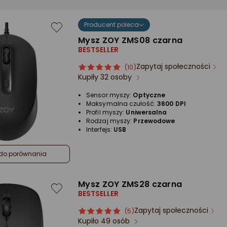
Producent poleca
Mysz ZOY ZMS08 czarna
BESTSELLER
Zapytaj społeczności
ocena
Ocena
(10)
Kupiły 32 osoby
produktu
produktu
5/5
Sensor myszy:
Optyczne
gwiazdki
Maksymalna czułość:
3600 DPI
Profil myszy:
Uniwersalna
Rodzaj myszy:
Przewodowe
Interfejs:
USB
do porównania
Mysz ZOY ZMS28 czarna
BESTSELLER
Zapytaj społeczności
ocena
Ocena
(5)
Kupiło 49 osób
produktu
produktu