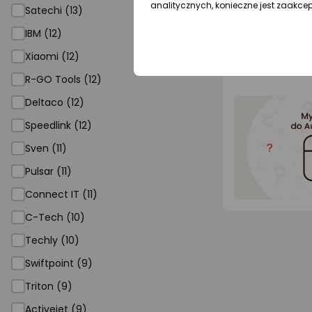
analitycznych, konieczne jest zaakce
Satechi (13)
dodaj 
IBM (12)
Xiaomi (12)
Poradniki 
R-GO Tools (12)
Deltaco (12)
Speedlink (12)
Sven (11)
Pulsar (11)
Connect IT (11)
C-Tech (10)
Techly (10)
Swiftpoint (9)
Triton (9)
Activejet (9)