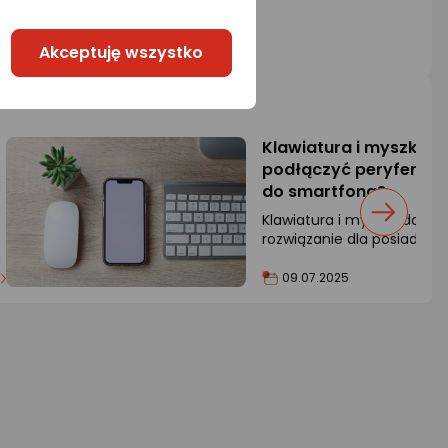
Akceptuję wszystko
Klawiatura i myszka do
podłączyć peryferia
do smartfona?
Klawiatura i myszka do te
rozwiązanie dla posiadacz
Androidem oraz iOS.
09.07.2025