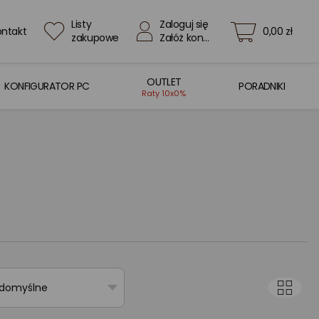
Listy
Zaloguj się
ontakt
0,00 zł
zakupowe
Załóż konto
OUTLET
KONFIGURATOR PC
PORADNIKI
Raty 10x0%
 domyślne