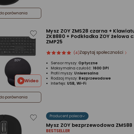
do porównania
Mysz ZOY ZMS28 czarna + Klawiat
ZKB880 + Podkładka ZOY żelowa 
ZMP25
Zapytaj społeczności
ocena
Ocena
(4)
produktu
produktu
Sensor myszy:
Optyczne
5/5
Maksymalna czułość:
1600 DPI
gwiazdki
Profil myszy:
Uniwersalna
Rodzaj myszy:
Bezprzewodowe
Wideo
Interfejs:
USB, Wi-Fi
do porównania
Producent poleca
Mysz ZOY bezprzewodowa ZMS88
BESTSELLER