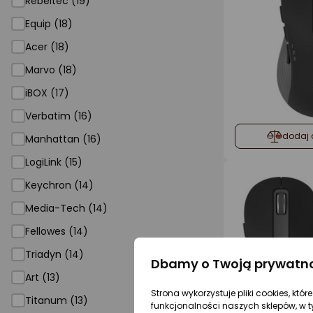
Rebeltec (19)
Equip (18)
Acer (18)
Marvo (18)
iBOX (17)
Verbatim (16)
dodaj 
Manhattan (16)
LogiLink (15)
Keychron (14)
Media-Tech (14)
Fellowes (14)
Triadyn (14)
Dbamy o Twoją prywatn
Art (13)
Strona wykorzystuje pliki cookies, któ
Titanum (13)
funkcjonalności naszych sklepów, w t