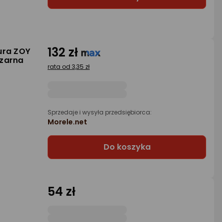
132 zł
ura ZOY
czarna
rata od 3,35 zł
Sprzedaje i wysyła przedsiębiorca:
Morele.net
Do koszyka
54 zł