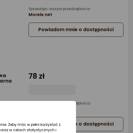
Sprzedaje i wysyła przedsiębiorca:
Morele.net
Powiadom mnie o dostępności
78 zł
owa
zarna
Sprzedaje i wysyła przedsiębiorca:
Morele.net
Powiadom mnie o dostępności
wnie. Żeby móc w pełni korzystać z
oraz w celach statystycznych i