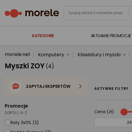
KATEGORIE
AKTUALNE PROMOCJE
morele.net
Komputery
Klawiatury i myszki
Laptopy
Myszki ZOY
(4)
Komputery
Podzespoły komputerowe
ZAPYTAJ EKSPERTÓW
Gaming
AKTYWNE FILTRY
Smartfony i smartwatche
Promocje
Telewizory i audio
Cena (zł):
SORTUJ:
A-Z
Foto i kamery
Raty 3x0% (3)
AGD duże