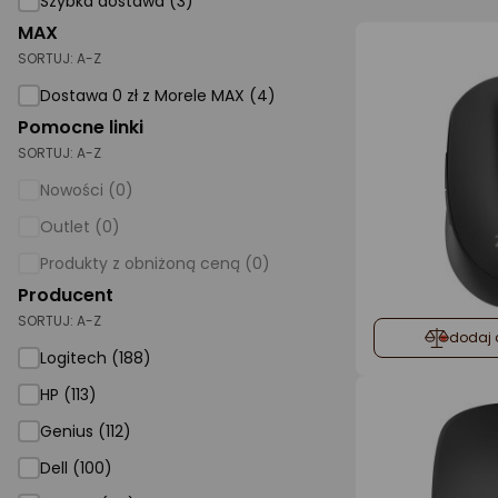
Szybka dostawa (3)
MAX
AGD małe
SORTUJ:
A-Z
Dom i ogród
Dostawa 0 zł z Morele MAX (4)
Biuro i firma
Pomocne linki
SORTUJ:
A-Z
Sport i turystyka
Nowości (0)
Zabawki i dziecko
Outlet (0)
Uroda i zdrowie
Produkty z obniżoną ceną (0)
Supermarket
Producent
SORTUJ:
A-Z
Strefa marek
dodaj 
Logitech (188)
HP (113)
Genius (112)
Dell (100)