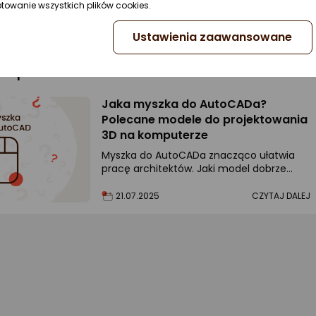
Interfejs:
USB, Bluetooth, Wi-Fi
ptowanie wszystkich plików cookies.
do porównania
Ustawienia zaawansowane
zakupowe
Jaka myszka do AutoCADa?
Polecane modele do projektowania
3D na komputerze
Myszka do AutoCADa znacząco ułatwia
pracę architektów. Jaki model dobrze
sprawdzi się w tym celu?
21.07.2025
CZYTAJ DALEJ