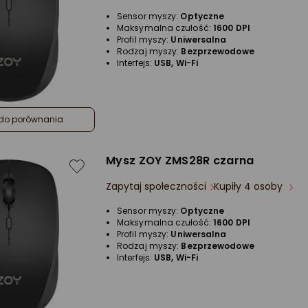
5/5
Sensor myszy:
Optyczne
gwiazdki
Maksymalna czułość:
1600 DPI
Profil myszy:
Uniwersalna
Rodzaj myszy:
Bezprzewodowe
Interfejs:
USB, Wi-Fi
do porównania
Mysz ZOY ZMS28R czarna
Zapytaj społeczności
Kupiły 4 osoby
Sensor myszy:
Optyczne
Maksymalna czułość:
1600 DPI
Profil myszy:
Uniwersalna
Rodzaj myszy:
Bezprzewodowe
Interfejs:
USB, Wi-Fi