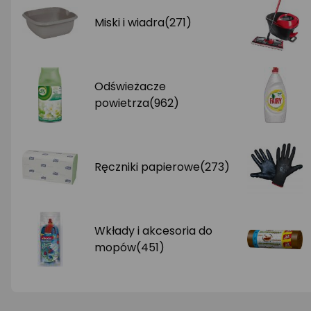
Miski i wiadra
(271)
AGD małe
Dom i ogród
Biuro i firma
Odświeżacze
Sport i turystyka
powietrza
(962)
Zabawki i dziecko
Uroda i zdrowie
Ręczniki papierowe
(273)
Supermarket
Strefa marek
Wkłady i akcesoria do
mopów
(451)