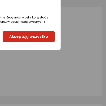
/5
0/5
4.5/5
azdki
gwiazdki
gwiazdk
wnie. Żeby móc w pełni korzystać z
oraz w celach statystycznych i
Akceptuję wszystko