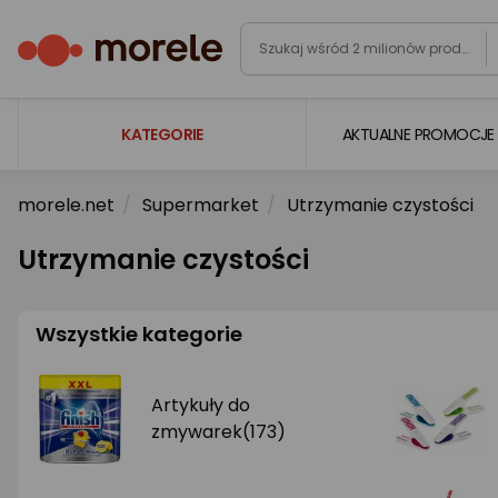
KATEGORIE
AKTUALNE PROMOCJE
morele.net
Supermarket
Utrzymanie czystości
Laptopy
Komputery
Utrzymanie czystości
Podzespoły komputerowe
Wszystkie kategorie
Gaming
Smartfony i smartwatche
Artykuły do
Telewizory i audio
zmywarek
(173)
Foto i kamery
AGD duże