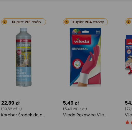
Kupiło:
218
osób
Kupiły:
204
osoby
3
4
5
22,89 zł
5,49 zł
54
(30,52 zł/1 l)
(5,49 zł/1 szt.)
(27,
Karcher Środek do czyszczenia szyb 750 ml 6.296-170.0
Vileda Rękawice Vileda Universal "M"
ocena
ocena
oc
Oc
produktu
produktu
pro
pro