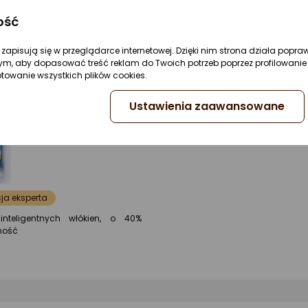
0/5
0/5
4.5
gwiazdki
gwiazdki
gwi
ość
re zapisują się w przeglądarce internetowej. Dzięki nim strona działa popra
ym, aby dopasować treść reklam do Twoich potrzeb poprzez profilowanie 
Wkład SuperMocio 3Action Velour (137477)
ptowanie wszystkich plików cookies.
ocena
Ocena
(13)
produktu
produktu
Kupiło 21 osób
Ustawienia zaawansowane
4.5/5
19,86 zł
gwiazdki
(19,86 zł/1 szt.)
a eksperta
inteligentnych włókien, o 40%
ność