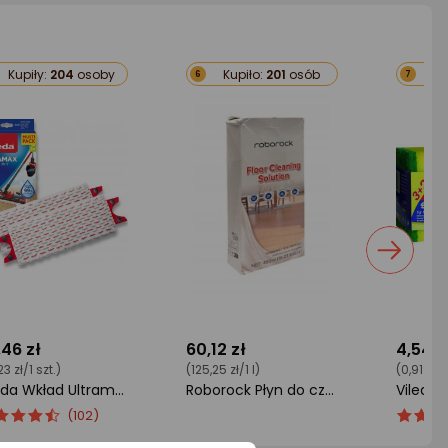
Kupiły:
204
osoby
Kupiło:
201
osób
Kup
6
7
,46 zł
60,12 zł
4,54 z
23 zł/1 szt.)
(125,25 zł/1 l)
(0,91 zł/1
Vileda Wkład Ultramax (167720)
Roborock Płyn do czyszczenia, mycia podłóg 480 ml (oryginał)
Vileda 
ena
ena
ocena
ocena
Ocena
(102)
duktu
duktu
produktu
produk
produk