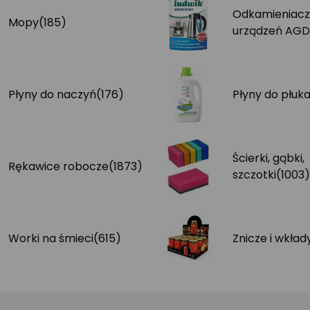
Odkamieniacz
Mopy
(185)
urządzeń AGD
Płyny do naczyń
(176)
Płyny do płuka
Ścierki, gąbki,
Rękawice robocze
(1873)
szczotki
(1003)
Worki na śmieci
(615)
Znicze i wkład