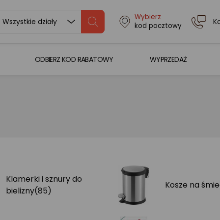
Wybierz
K
Wszystkie działy
kod pocztowy
ODBIERZ KOD RABATOWY
WYPRZEDAŻ
Klamerki i sznury do
Kosze na śmie
bielizny
(85)