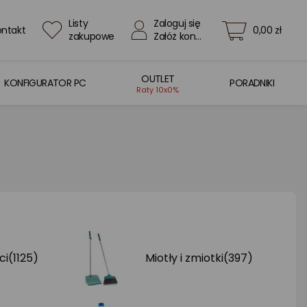
Listy
Zaloguj się
ontakt
0,00 zł
zakupowe
Załóż konto
OUTLET
KONFIGURATOR PC
PORADNIKI
Raty 10x0%
ci
(1125)
Miotły i zmiotki
(397)