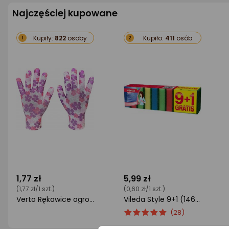
Najczęściej kupowane
Kupiły:
822
osoby
Kupiło:
411
osób
1
2
1,77 zł
5,99 zł
(1,77 zł/1 szt.)
(0,60 zł/1 szt.)
Verto Rękawice ogrodowe (Rękawice ogrodowe , poliester, wzór kwiatki, rozmiar 8")
Vileda Style 9+1 (146920)
ocena
ocena
Ocena
(28)
produktu
produktu
produktu