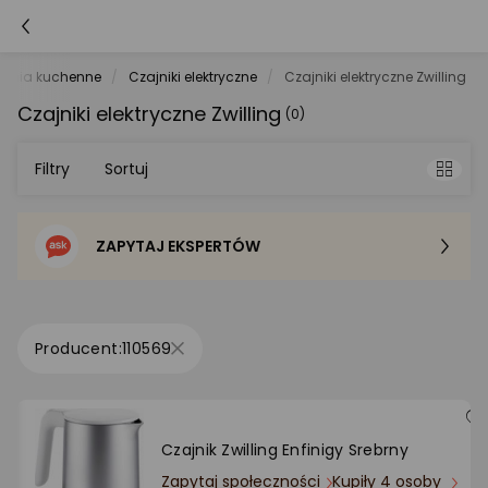
zenia kuchenne
Czajniki elektryczne
Czajniki elektryczne Zwilling
Czajniki elektryczne Zwilling
(0)
Filtry
Sortuj
ZAPYTAJ EKSPERTÓW
Sortowanie domyślne
Cena - od najniższej
110569
Cena - od najwyższej
Po popularności
Czajnik Zwilling Enfinigy Srebrny
Zapytaj społeczności
Kupiły 4 osoby