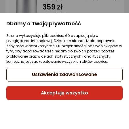
Ocena: od najlepszej
359 zł
rata od 9,11 zł
Po ilości komentarzy
Dbamy o Twoją prywatność
Strona wykorzystuje pliki cookies, które zapisują się w
przeglądarce internetowej. Dzięki nim strona działa poprawnie.
Sprzedaje i wysyła przedsiębiorca:
Żeby móc w pełni korzystać z funkcjonalności naszych sklepów, w
Morele.net
tym, aby dopasować treść reklam do Twoich potrzeb poprzez
profilowanie oraz w celach statystycznych i analitycznych,
konieczne jest zaakceptowanie wszystkich plików cookies.
Czajnik Zwilling Czajnik elektryczny 1 l
Zwilling Enfinigy Pro czarny design
Ustawienia zaawansowane
Zapytaj społeczności
447,19 zł
Akceptuję wszystko
rata od 19,78 zł
Sprzedaje i wysyła przedsiębiorca:
Morele.net