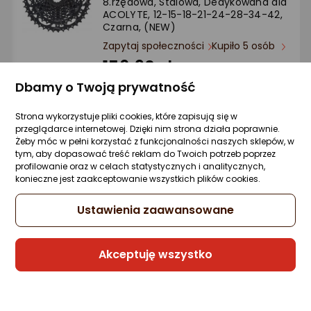
8.rzędowa, Stalowa, Dedykowana dla
ACOLYTE, 12-15-18-21-24-28-34-42,
Czarna, (NEW)
Zapytaj społeczności
Kupiło 5 osób
156,90 zł
Dbamy o Twoją prywatność
(156,90 zł/szt.)
rata od 3,98 zł
Strona wykorzystuje pliki cookies, które zapisują się w
przeglądarce internetowej. Dzięki nim strona działa poprawnie.
Żeby móc w pełni korzystać z funkcjonalności naszych sklepów, w
tym, aby dopasować treść reklam do Twoich potrzeb poprzez
Raty 3x0%
profilowanie oraz w celach statystycznych i analitycznych,
konieczne jest zaakceptowanie wszystkich plików cookies.
Sprzedaje i wysyła przedsiębiorca:
Morele.net
Ustawienia zaawansowane
Akceptuję wszystko
Microshift Manetka MICROSHIFT, Lewa,
3.rzędowa, Kompatybilna z Shimano,
Thumb Tap, Optyczny Wskaźnik Przełoże
(NEW)