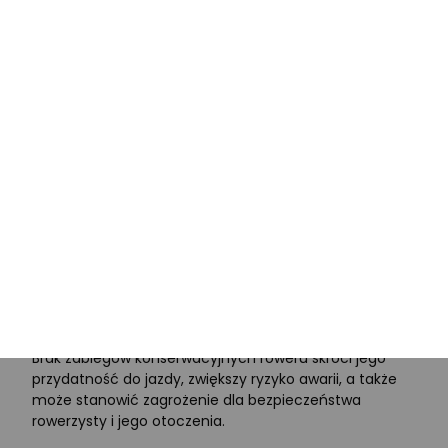
dokonać samemu domowego serwisowania. Średni
koszt takiej usługi to około 200-250 złotych. Chcąc
samodzielnie doprowadzić rower do stanu używalności
trzeba:
umyć za pomocą szmatki z wodą
chwyty
kierownicy
i mostek
przetrzeć na sucho obie przerzutki
wyczyścić przy użyciu ścierki łańcuch rowerowy
nasmarować rower: przerzutki, łańcuch oraz
łożyska w kołach i kierownicy
wymienić zużyte linki hamulcowe
dopompować opony
wyregulować
hamulce
i przerzutki
Ważna informacja!
Brak zabiegów konserwacyjnych roweru skróci jego
przydatność do jazdy, zwiększy ryzyko awarii, a także
może stanowić zagrożenie dla bezpieczeństwa
rowerzysty i jego otoczenia.