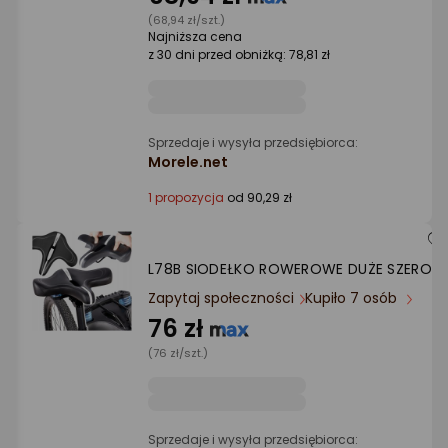
Ocena: od najlepszej
(68,94 zł/szt.)
Najniższa cena
z 30 dni przed obniżką: 78,81 zł
Po ilości komentarzy
Sprzedaje i wysyła przedsiębiorca:
Morele.net
1 propozycja
od 90,29 zł
L78B SIODEŁKO ROWEROWE DUŻE SZEROKI
Zapytaj społeczności
Kupiło 7 osób
76 zł
(76 zł/szt.)
Sprzedaje i wysyła przedsiębiorca: