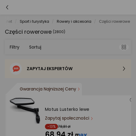
ele.net
Sport i turystyka
Rowery i akcesoria
Części rowerowe
Części rowerowe
(2800)
Filtry
Sortuj
ZAPYTAJ EKSPERTÓW
Sortowanie domyślne
Cena - od najniższej
Gwarancja Najniższej Ceny
Cena - od najwyższej
Motus Lusterko lewe
Zapytaj społeczności
Po popularności
-13%
78,81 zł
68,94 zł