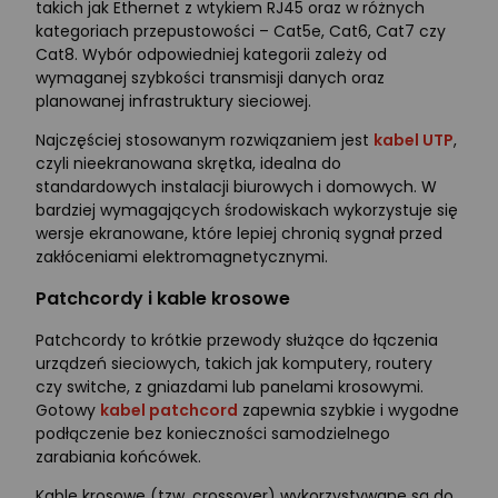
takich jak Ethernet z wtykiem RJ45 oraz w różnych
kategoriach przepustowości – Cat5e, Cat6, Cat7 czy
Cat8. Wybór odpowiedniej kategorii zależy od
wymaganej szybkości transmisji danych oraz
planowanej infrastruktury sieciowej.
Najczęściej stosowanym rozwiązaniem jest
kabel UTP
,
czyli nieekranowana skrętka, idealna do
standardowych instalacji biurowych i domowych. W
bardziej wymagających środowiskach wykorzystuje się
wersje ekranowane, które lepiej chronią sygnał przed
zakłóceniami elektromagnetycznymi.
Patchcordy i kable krosowe
Patchcordy to krótkie przewody służące do łączenia
urządzeń sieciowych, takich jak komputery, routery
czy switche, z gniazdami lub panelami krosowymi.
Gotowy
kabel patchcord
zapewnia szybkie i wygodne
podłączenie bez konieczności samodzielnego
zarabiania końcówek.
Kable krosowe (tzw. crossover) wykorzystywane są do