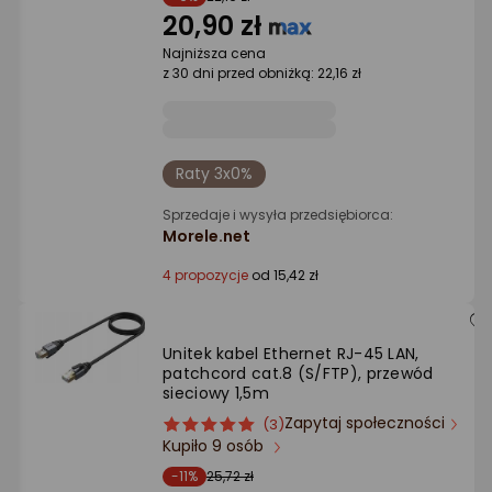
Ocena: od najlepszej
gwiazdki
20,90 zł
Najniższa cena
Po ilości komentarzy
z 30 dni przed obniżką: 22,16 zł
Raty 3x0%
Sprzedaje i wysyła przedsiębiorca:
Morele.net
4 propozycje
od 15,42 zł
Unitek kabel Ethernet RJ-45 LAN,
patchcord cat.8 (S/FTP), przewód
sieciowy 1,5m
Zapytaj społeczności
ocena
Ocena
(3)
Kupiło 9 osób
produktu
produktu
5/5
-11%
25,72 zł