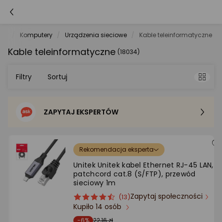
net
Komputery
Urządzenia sieciowe
Kable teleinformatyczne
Kable teleinformatyczne
(18034)
Filtry
Sortuj
ZAPYTAJ EKSPERTÓW
Sortowanie domyślne
Cena - od najniższej
Rekomendacja eksperta
Unitek Unitek kabel Ethernet RJ-45 LAN,
Cena - od najwyższej
patchcord cat.8 (S/FTP), przewód
sieciowy 1m
Zapytaj społeczności
ocena
Ocena
(13)
Po popularności
Kupiło 14 osób
produktu
produktu
4.5/5
-6%
22,16 zł