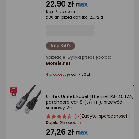
gwiazdki
22,90 zł
Najniższa cena
z 30 dni przed obniżką: 25,72 zł
Raty 3x0%
Sprzedaje i wysyła przedsiębiorca:
Morele.net
4 propozycje
od 17,80 zł
Unitek Unitek kabel Ethernet RJ-45 LAN,
patchcord cat.8 (S/FTP), przewód
sieciowy 2m
Zapytaj społeczności
ocena
Ocena
(13)
Kupiło 25 osób
produktu
produktu
4.5/5
27,26 zł
gwiazdki