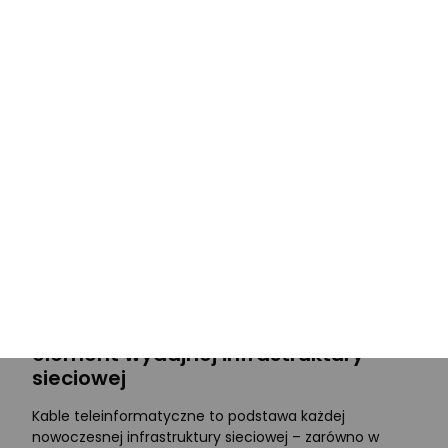
Powiązane kategorie
Przewody koncentryczne
Kable linka
Patchcord
Skrętka
Kable telefoniczne
Kable światłowodowe
Skrętki 5e
Kable FTP
Kable UTP
Pigtail
Kable 6
Kabel teleinformatyczny - kluczowy
element wydajnej infrastruktury
sieciowej
Kable teleinformatyczne to podstawa każdej
nowoczesnej infrastruktury sieciowej – zarówno w