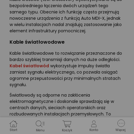
bezpośredniego łączenia dwóch urządzeń tego
samego typu. Obecnie ich funkcję często przejmują
nowoczesne urządzenia z funkcją Auto MDI-X, jednak
w wielu instalacjach nadal znajdują zastosowanie jako
element infrastruktury pomocniczej.
Kable światłowodowe
Kable światłowodowe to rozwiązanie przeznaczone do
bardzo szybkiej transmisji danych na duże odległości.
Kabel światłowód
wykorzystuje impulsy światła
zamiast sygnału elektrycznego, co pozwala osiągać
ogromne przepustowości przy minimalnych stratach
sygnału.
Światłowody są odporne na zakłócenia
elektromagnetyczne i doskonale sprawdzają się w
centrach danych, sieciach operatorskich oraz
rozbudowanych instalacjach przemysłowych. To
technologia przyszłości, która stopniowo zastępuje
tradycyjne okablowanie miedziane w najbardziej
Start
Konto
Więcej
Menu
Koszyk
wymagających zastosowaniach.