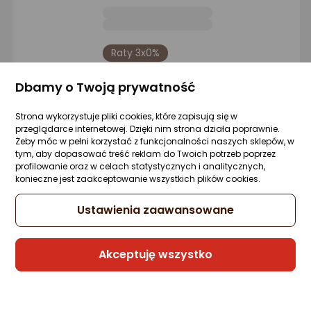
Raty 3x0%
Sprzedaje i wysyła przedsiębiorca:
Dbamy o Twoją prywatność
Morele.net
Strona wykorzystuje pliki cookies, które zapisują się w
4 propozycje
od 30 zł
przeglądarce internetowej. Dzięki nim strona działa poprawnie.
Żeby móc w pełni korzystać z funkcjonalności naszych sklepów, w
tym, aby dopasować treść reklam do Twoich potrzeb poprzez
Unitek Unitek kabel Ethernet RJ-45 LAN,
profilowanie oraz w celach statystycznych i analitycznych,
patchcord cat.8 (S/FTP), przewód
konieczne jest zaakceptowanie wszystkich plików cookies.
sieciowy 3m
Ustawienia zaawansowane
Zapytaj społeczności
ocena
Ocena
(13)
Kupiło 14 osób
produktu
produktu
4.5/5
25,85 zł
Akceptuję wszystko
gwiazdki