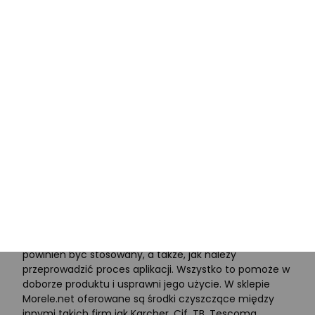
przykładem jest między innymi środek do czyszczenia
dywanów. Producenci przygotowują bowiem specjalne
wersja do dywanów wełnianych, z długim włosiem czy
też do czyszczenia na sucho lub przy użyciu
odkurzacza.
Jaki środek czyszczący najlepszy?
Dzięki szerokiej ofercie produktowe, zakup środka
czyszczącego konkretnego zastosowania nie powinien
być problemem. Poza określeniem jego działania,
warto zwrócić uwagę na typowe parametry, takie jak
wielkość i pojemność opakowania, a także sposób
dozowania. Ważne jest również to, aby dokładnie
przeanalizować zalecenia i informacje podane przez
producenta. W karcie produktowym często można
wyczytać na przykład, na jakich tworzywach środek nie
powinien być stosowany, a także, jak należy
przeprowadzić proces aplikacji. Wszystko to pomoże w
doborze produktu i usprawni jego użycie. W sklepie
Morele.net oferowane są środki czyszczące między
innymi takich firm jak Karcher, Cif, TB, Tescoma,