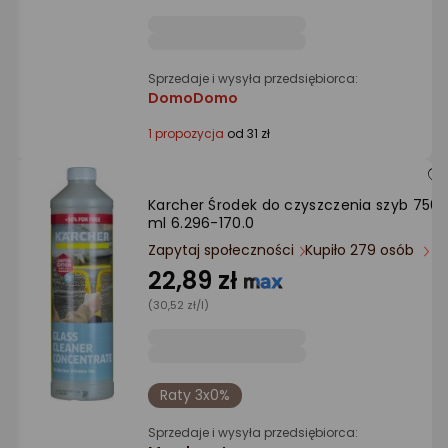
Ocena: od najlepszej
Po ilości komentarzy
Sprzedaje i wysyła przedsiębiorca:
DomoDomo
1 propozycja
od 31 zł
Karcher Środek do czyszczenia szyb 750
ml 6.296-170.0
Zapytaj społeczności
Kupiło 279 osób
22,89 zł
(30,52 zł/l)
Raty 3x0%
Sprzedaje i wysyła przedsiębiorca: