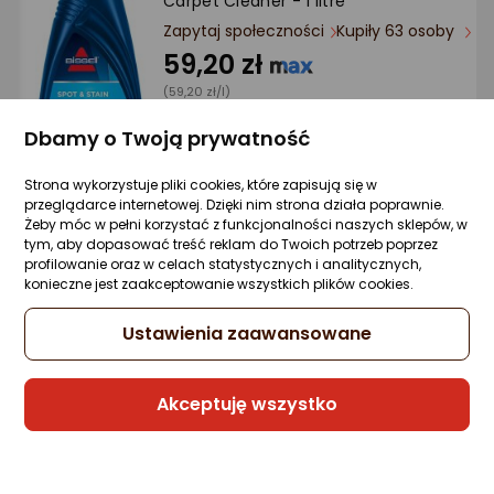
Carpet Cleaner - 1 litre
Zapytaj społeczności
Kupiły 63 osoby
59,20 zł
(59,20 zł/l)
Dbamy o Twoją prywatność
Strona wykorzystuje pliki cookies, które zapisują się w
Raty 3x0%
przeglądarce internetowej. Dzięki nim strona działa poprawnie.
Żeby móc w pełni korzystać z funkcjonalności naszych sklepów, w
Sprzedaje i wysyła przedsiębiorca:
tym, aby dopasować treść reklam do Twoich potrzeb poprzez
Morele.net
profilowanie oraz w celach statystycznych i analitycznych,
konieczne jest zaakceptowanie wszystkich plików cookies.
3 propozycje
od 74,65 zł
Ustawienia zaawansowane
Geberit Kostki higieniczne (opakowanie 8
szt) 244.900.00.1
Akceptuję wszystko
Zapytaj społeczności
ocena
Ocena
(1)
Kupiło 49 osób
produktu
produktu
5/5
24,44 zł
gwiazdki