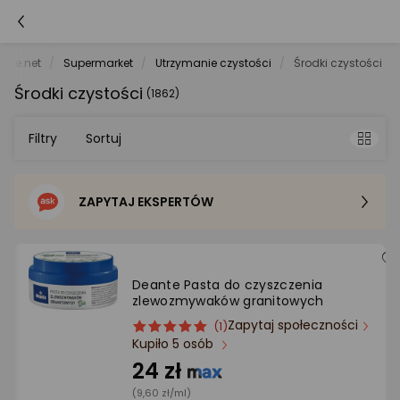
rele.net
Supermarket
Utrzymanie czystości
Środki czystości
Środki czystości
(1862)
Filtry
Sortuj
ZAPYTAJ EKSPERTÓW
Sortowanie domyślne
Cena - od najniższej
Deante Pasta do czyszczenia
zlewozmywaków granitowych
Cena - od najwyższej
Zapytaj społeczności
ocena
Ocena
(1)
Kupiło 5 osób
produktu
produktu
Po popularności
5/5
24 zł
gwiazdki
(9,60 zł/ml)