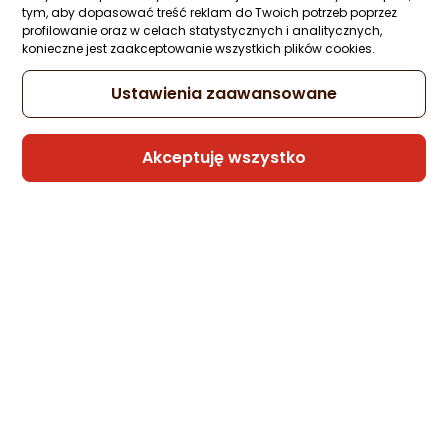
Zapytaj społeczności
ocena
Ocena
Ocena: od najlepszej
(2)
tym, aby dopasować treść reklam do Twoich potrzeb poprzez
Kupiło 81 osób
produktu
produktu
profilowanie oraz w celach statystycznych i analitycznych,
konieczne jest zaakceptowanie wszystkich plików cookies.
5/5
99 zł
Po ilości komentarzy
gwiazdki
Ustawienia zaawansowane
Akceptuję wszystko
Raty 3x0%
Sprzedaje i wysyła przedsiębiorca:
Morele.net
Producent poleca
ZOY Podstawka pod laptopa ZLS02
Zapytaj społeczności
ocena
Ocena
(17)
Kupiło 156 osób
produktu
produktu
4.5/5
29 zł
gwiazdki