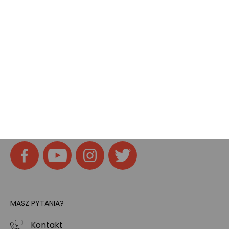
Pokój gamingowy
Tech
Home
SOCIAL MEDIA
Znajdziesz nas na:
MASZ PYTANIA?
Kontakt