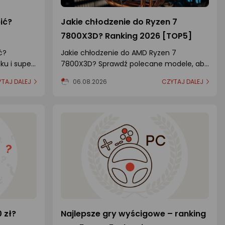
ić?
Jakie chłodzenie do Ryzen 7
7800X3D? Ranking 2026 [TOP5]
ć?
Jakie chłodzenie do AMD Ryzen 7
ku i super
7800X3D? Sprawdź polecane modele, aby
procesor działał cicho i wydajnie.
TAJ DALEJ
06.08.2026
CZYTAJ DALEJ
 zł?
Najlepsze gry wyścigowe – ranking