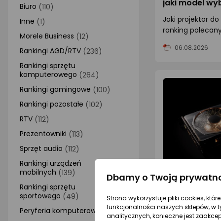
jaki model wy
Biuro
(110)
Jaki projektor d
Inne
(1)
ranking polecan
Morele Business
(12)
Porównaj rozdzie
06.08.2026
Rankingi AGD/RTV
(236)
Smart, funkcje i 
Rankingi sprzętu
komputerowego
(264)
Rankingi gamingowe
(100)
Rankingi pozostałe
(102)
RTV
(112)
Prezentowniki
(113)
Sprzęt audio
(112)
Rankingi urządzeń
mobilnych
(139)
Dbamy o Twoją prywatn
Ceny kart gra
Rankingi sprzętu
górę. GeForce
sportowego
(49)
Strona wykorzystuje pliki cookies, któ
nawet o 30%
Ceny kart GeFor
funkcjonalności naszych sklepów, w t
Peryferia komputerowe
(116)
analitycznych, konieczne jest zaakce
rosną. Sprawdź, s