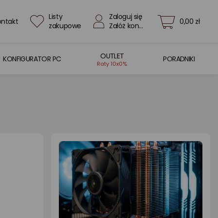
Listy
Zaloguj się
ontakt
0,00 zł
zakupowe
Załóż konto
OUTLET
KONFIGURATOR PC
PORADNIKI
Raty 10x0%