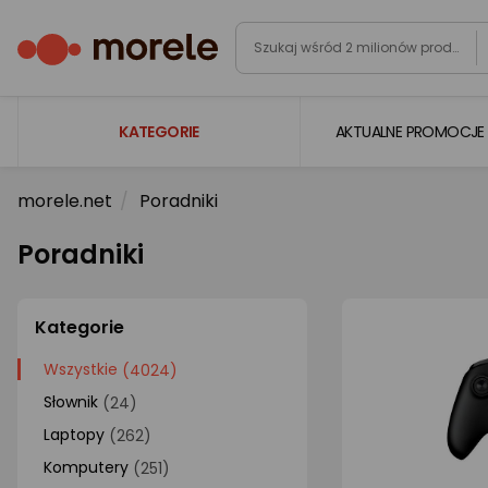
KATEGORIE
AKTUALNE PROMOCJE
morele.net
Poradniki
Laptopy
Komputery
Poradniki
Podzespoły komputerowe
Gaming
Kategorie
Smartfony i smartwatche
Wszystkie
(4024)
Słownik
(24)
Telewizory i audio
Laptopy
(262)
Foto i kamery
Komputery
(251)
AGD duże