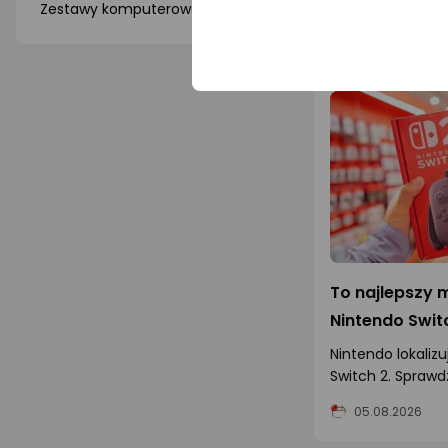
Zestawy komputerowe
(15)
które modele droż
05.08.2026
warto kupić GPU 
To najlepszy
Nintendo Swit
Nintendo lokalizu
Switch 2. Sprawd
po polsku i czy
05.08.2026
zakup konsoli.