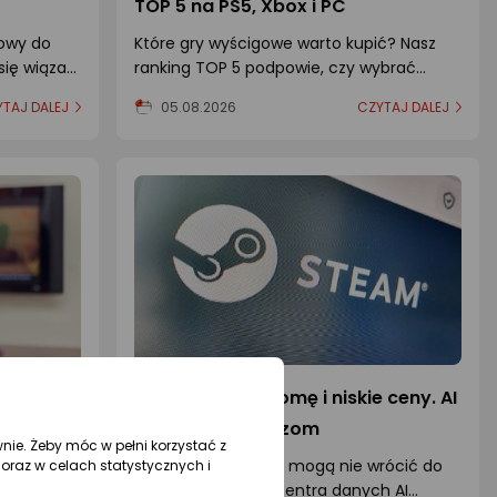
TOP 5 na PS5, Xbox i PC
gowy do
Które gry wyścigowe warto kupić? Nasz
się wiązać
ranking TOP 5 podpowie, czy wybrać
j polecane
symulator, czy produkcję zręcznościową.
TAJ DALEJ
05.08.2026
CZYTAJ DALEJ
ziecka –
Valve miało renomę i niskie ceny. AI
ci
zabrało to graczom
wnie. Żeby móc w pełni korzystać z
a wybrać?
Ceny sprzętu Valve mogą nie wrócić do
oraz w celach statystycznych i
rozmiar,
normy przez lata. Centra danych AI