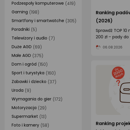
Podzespoły komputerowe
(419)
AGD małe
Gaming
Ranking padów
(198)
(2026)
Smartfony i smartwatche
Dom i ogród
(305)
Poradniki
(5)
Sprawdź TOP 10 
Biuro i firma
200 zł – pady do 
Telewizory i audio
(7)
Sport i turystyka
Nintendo Switch.
Duże AGD
(69)
06.08.2026
Zabawki i dziecko
Małe AGD
(375)
Uroda i zdrowie
Dom i ogród
(150)
Sport i turystyka
(160)
Supermarket
Zabawki i dziecko
(37)
Strefa marek
Uroda
(9)
Wymagania do gier
(172)
Motoryzacja
(29)
Supermarket
(13)
Ranking proje
Foto i kamery
(58)