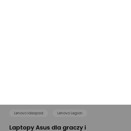
MacBooki
Lenovo Thinkpad
Asus Vivobook
Dell Latitude
Asus TUF Gaming
HP EliteBook
Laptopy 17 cali
Asus ROG Strix
Dell Vostro
HP ProBook
Laptopy 14 cali
Laptopy RTX 5070 Ti
Laptopy RTX 5080
Laptopy RTX 5090
Laptopy RTX 5070
Laptopy na raty
Laptopy RTX 5050
Laptopy RTX 5060
Acer Nitro
Lenovo Ideapad
Lenovo Legion
Laptopy Asus dla graczy i