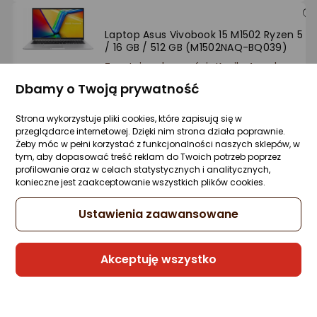
Laptop Asus Vivobook 15 M1502 Ryzen 5 15
/ 16 GB / 512 GB (M1502NAQ-BQ039)
Zapytaj społeczności
Kupiły 4 osoby
2 149 zł
Dbamy o Twoją prywatność
rata od 54,55 zł
Strona wykorzystuje pliki cookies, które zapisują się w
przeglądarce internetowej. Dzięki nim strona działa poprawnie.
Żeby móc w pełni korzystać z funkcjonalności naszych sklepów, w
tym, aby dopasować treść reklam do Twoich potrzeb poprzez
profilowanie oraz w celach statystycznych i analitycznych,
Zgarnij bon towarowy
Raty 3x0%
konieczne jest zaakceptowanie wszystkich plików cookies.
Sprzedaje i wysyła przedsiębiorca:
Ustawienia zaawansowane
Morele.net
4 propozycje
od 2 279 zł
Akceptuję wszystko
Gwarancja Najniższej Ceny