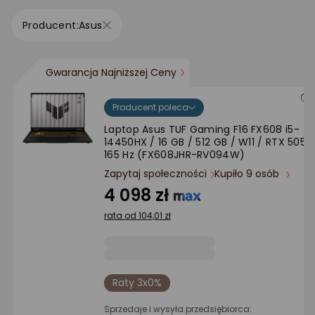
Ocena: od najlepszej
Asus
Po ilości komentarzy
Gwarancja Najniższej Ceny
Producent poleca
Laptop Asus TUF Gaming F16 FX608 i5-
14450HX / 16 GB / 512 GB / W11 / RTX 5050
165 Hz (FX608JHR-RV094W)
Zapytaj społeczności
Kupiło 9 osób
4 098 zł
rata od 104,01 zł
Raty 3x0%
Sprzedaje i wysyła przedsiębiorca: