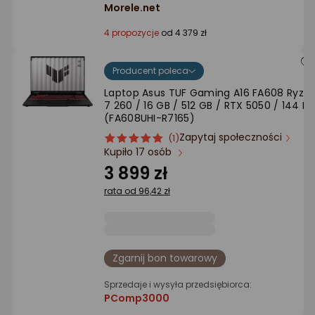
Morele.net
4 propozycje
od 4 379 zł
Producent poleca
Laptop Asus TUF Gaming A16 FA608 Ryze
7 260 / 16 GB / 512 GB / RTX 5050 / 144 Hz
(FA608UHI-R7165)
Zapytaj społeczności
ocena
Ocena
(1)
Kupiło 17 osób
produktu
produktu
5/5
3 899 zł
gwiazdki
rata od 96,42 zł
Zgarnij bon towarowy
Sprzedaje i wysyła przedsiębiorca:
PComp3000