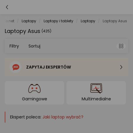
rele.net
Laptopy
Laptopy i tablety
Laptopy
Laptopy Asus
Laptopy Asus
(425)
Filtry
Sortuj
ZAPYTAJ EKSPERTÓW
Sortowanie domyślne
Cena - od najniższej
Gamingowe
Multimedialne
Cena - od najwyższej
Ekspert poleca:
Jaki laptop wybrać?
Po popularności