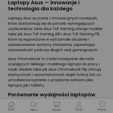
Laptopy Asus — innowacje i
technologia dla każdego
Laptopy Asus są znane z innowacyjnych rozwiązań,
które dostosowują się do potrzeb wymagających
użytkowników. Seria Asus TUF Gaming oferuje modele
takie jak Asus TUF Gaming A15 i Asus TUF Gaming F15,
które są wyposażone w wytrzymałe obudowy i
zaawansowane systemy chłodzenia, zapewniając
niezawodność podczas długich sesji gamingowych.
Asus Chromebook to z kolei rozwiązanie dla osób
szukających lekkiego i mobilnego laptopa do pracy i
nauki. Modele takie jak Asus Chromebook Flip oferują
elastyczność i wszechstronność dzięki funkcji 2w1, co
umożliwia korzystanie z urządzenia zarówno jako
laptopa, jak i tabletu.
Porównanie wydajności laptopów
Asus
Start
Wśród laptopów Asus dla graczy, modele z serii Asus
Konto
Więcej
Menu
Koszyk