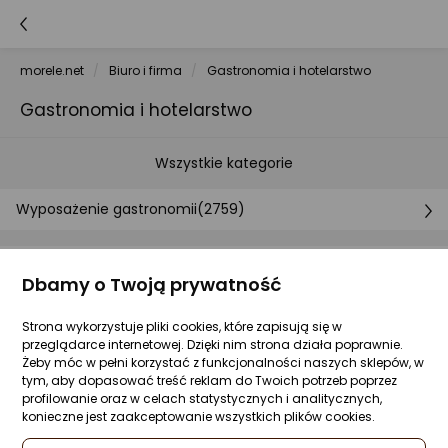
morele.net
Biuro i firma
Gastronomia i hotelarstwo
Gastronomia i hotelarstwo
Wszystkie kategorie
Wyposażenie gastronomii
(2759)
Najczęściej kupowane
Dbamy o Twoją prywatność
Kupiło:
19
osób
Kupiły:
4
osoby
Kupiły:
3
osob
1
2
3
Strona wykorzystuje pliki cookies, które zapisują się w
przeglądarce internetowej. Dzięki nim strona działa poprawnie.
Żeby móc w pełni korzystać z funkcjonalności naszych sklepów, w
tym, aby dopasować treść reklam do Twoich potrzeb poprzez
profilowanie oraz w celach statystycznych i analitycznych,
konieczne jest zaakceptowanie wszystkich plików cookies.