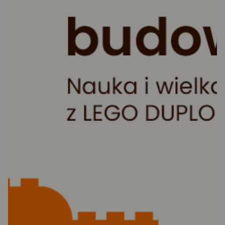
Ocena: od najlepszej
Po ilości komentarzy