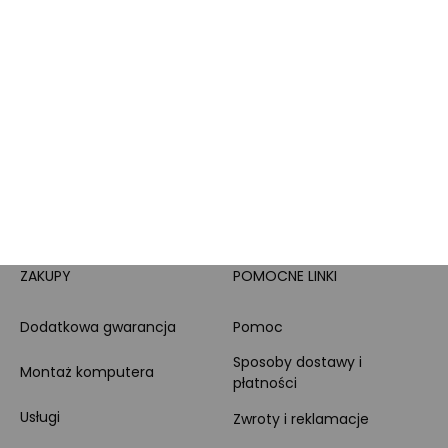
wprost do wyszukiwanych serii. Możesz także
skorzystać z wyszukiwarki. Dzięki niej możesz odkryć
więcej produktów z ukochanych serii czy ulubionych
produkcji. Opinie mówią same za siebie! Sprawdź
komentarze pod każdym z produktów, które Cię
interesuje, a na pewno dowiesz się wszystkiego, czego
tylko potrzebujesz w tematyce każdego produktu. W
Morele.net dokładamy wszelkich starań, by opisy
rozwiewały wszystkie wątpliwości, więc nie krępuj się i
sprawdź produkty LEGO Avatar!
ZAKUPY
POMOCNE LINKI
Dodatkowa gwarancja
Pomoc
Sposoby dostawy i
Montaż komputera
płatności
Usługi
Zwroty i reklamacje