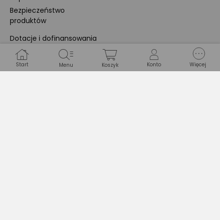
Bezpieczeństwo
produktów
Dotacje i dofinansowania
Kody rabatowe
Start
Konto
Więcej
Menu
Koszyk
Pokój gamingowy
Tech
Home
SOCIAL MEDIA
Znajdziesz nas na: