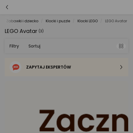
Zabawki i dziecko
Klocki i puzzle
Klocki LEGO
LEGO Avatar
LEGO Avatar
(3)
Filtry
Sortuj
ZAPYTAJ EKSPERTÓW
Sortowanie domyślne
Cena - od najniższej
Cena - od najwyższej
Po popularności