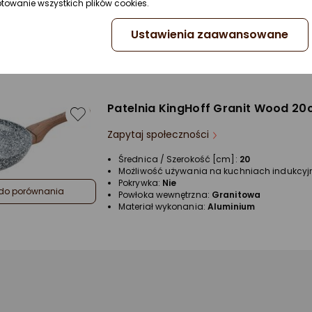
ptowanie wszystkich plików cookies.
Powłoka wewnętrzna:
Granitowa
Materiał wykonania:
Aluminium
Ustawienia zaawansowane
do porównania
Patelnia KingHoff Granit Wood 2
Zapytaj społeczności
Średnica / Szerokość [cm]:
20
Możliwość używania na kuchniach indukcyj
Pokrywka:
Nie
do porównania
Powłoka wewnętrzna:
Granitowa
Materiał wykonania:
Aluminium