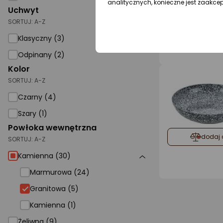
analitycznych, konieczne jest zaakce
Uchwyt
SORTUJ:
A-Z
dodaj 
Klasyczny (3)
Odpinany (2)
Kolor
SORTUJ:
A-Z
Czarny (4)
Szary (1)
Powłoka wewnętrzna
dodaj 
SORTUJ:
A-Z
Kamienna (30)
Marmurowa (24)
Granitowa
Granitowa (5)
Kamienna (1)
Żeliwna (9)