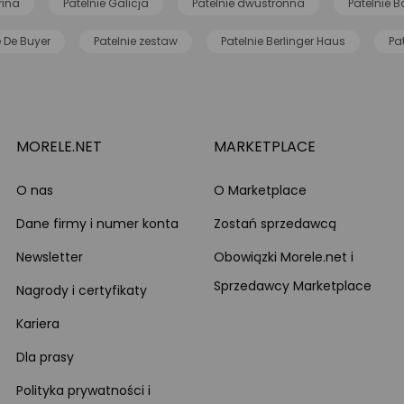
rina
Patelnie Galicja
Patelnie dwustronna
Patelnie Ba
e De Buyer
Patelnie zestaw
Patelnie Berlinger Haus
Pa
MORELE.NET
MARKETPLACE
O nas
O Marketplace
Dane firmy i numer konta
Zostań sprzedawcą
Newsletter
Obowiązki Morele.net i
Sprzedawcy Marketplace
Nagrody i certyfikaty
Kariera
Dla prasy
Polityka prywatności i