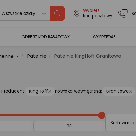
Wybierz
K
Wszystkie działy
kod pocztowy
ODBIERZ KOD RABATOWY
WYPRZEDAŻ
Patelnie
Patelnie KingHoff Granitowa
chenne
Producent:
KingHoff
Powłoka wewnętrzna:
Granitowa
Sortowanie