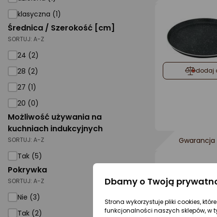
klasyczna (1)
Średnica / Szerokość [cm]
SORTUJ:
A-Z
24 (2)
dodaj 
28 (2)
27 (1)
20 (0)
Możliwość używania na
kuchniach indukcyjnych
SORTUJ:
A-Z
Gwarancja 
Tak (5)
Pokrywka
Dbamy o Twoją prywatn
SORTUJ:
A-Z
Nie (3)
Strona wykorzystuje pliki cookies, któ
funkcjonalności naszych sklepów, w t
Tak (2)