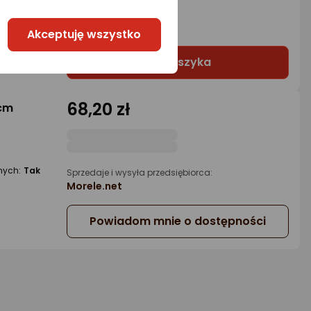
Kuchcikowo
4 propozycje
od 56,74 zł
Akceptuję wszystko
Do koszyka
68,20 zł
0cm
nych:
Tak
Sprzedaje i wysyła przedsiębiorca:
Morele.net
Powiadom mnie o dostępności