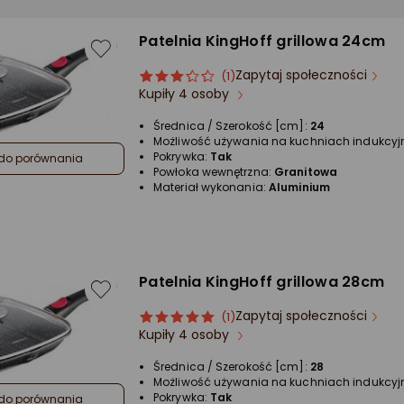
Patelnia KingHoff grillowa 24cm
Zapytaj społeczności
ocena
Ocena
(1)
Kupiły 4 osoby
produktu
produktu
3/5
Średnica / Szerokość [cm]:
24
gwiazdki
Możliwość używania na kuchniach indukcyj
Pokrywka:
Tak
do porównania
Powłoka wewnętrzna:
Granitowa
Materiał wykonania:
Aluminium
Patelnia KingHoff grillowa 28cm
Zapytaj społeczności
ocena
Ocena
(1)
Kupiły 4 osoby
produktu
produktu
5/5
Średnica / Szerokość [cm]:
28
gwiazdki
Możliwość używania na kuchniach indukcyj
Pokrywka:
Tak
do porównania