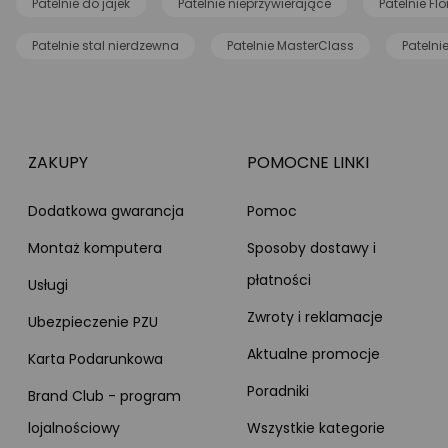
Patelnie do jajek
Patelnie nieprzywierające
Patelnie Flo
Patelnie stal nierdzewna
Patelnie MasterClass
Patelni
ZAKUPY
POMOCNE LINKI
Dodatkowa gwarancja
Pomoc
Montaż komputera
Sposoby dostawy i
płatności
Usługi
Zwroty i reklamacje
Ubezpieczenie PZU
Aktualne promocje
Karta Podarunkowa
Poradniki
Brand Club - program
lojalnościowy
Wszystkie kategorie