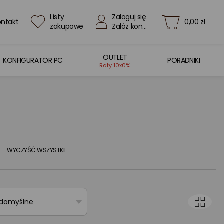
Listy
Zaloguj się
ontakt
0,00 zł
zakupowe
Załóż konto
OUTLET
KONFIGURATOR PC
PORADNIKI
Raty 10x0%
WYCZYŚĆ WSZYSTKIE
 domyślne