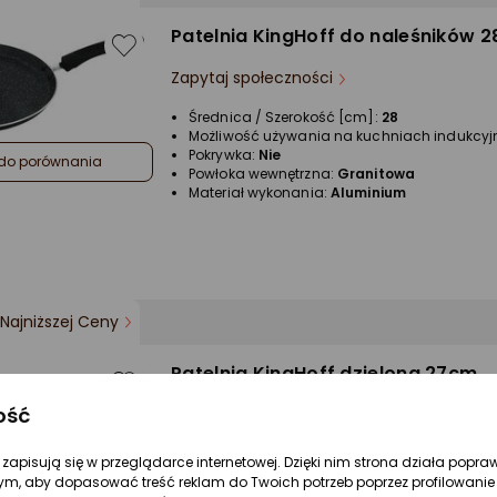
Patelnia KingHoff do naleśników 
Zapytaj społeczności
Średnica / Szerokość [cm]:
28
Możliwość używania na kuchniach indukcyj
Pokrywka:
Nie
do porównania
Powłoka wewnętrzna:
Granitowa
Materiał wykonania:
Aluminium
Najniższej Ceny
Patelnia KingHoff dzielona 27cm
ość
Zapytaj społeczności
Średnica / Szerokość [cm]:
27
re zapisują się w przeglądarce internetowej. Dzięki nim strona działa popra
Możliwość używania na kuchniach indukcyj
ym, aby dopasować treść reklam do Twoich potrzeb poprzez profilowanie 
Pokrywka:
Nie