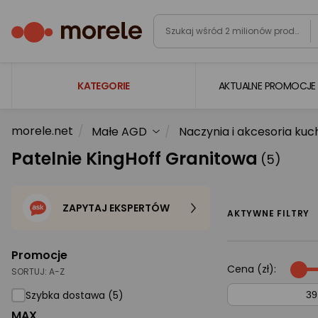
KATEGORIE
AKTUALNE PROMOCJE
morele.net
Małe AGD
Naczynia i akcesoria ku
Laptopy
Patelnie KingHoff Granitowa
(5)
Komputery
Podzespoły komputerowe
ZAPYTAJ EKSPERTÓW
Gaming
AKTYWNE FILTRY
Smartfony i smartwatche
Promocje
Telewizory i audio
Cena (zł):
SORTUJ:
A-Z
Foto i kamery
Szybka dostawa (5)
MAX
AGD duże