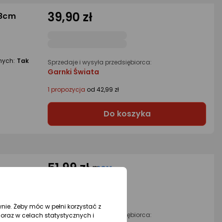
39,90 zł
28cm
nych:
Tak
Sprzedaje i wysyła przedsiębiorca:
Garnki Świata
1 propozycja
od 42,99 zł
Do koszyka
51,99 zł
wnie. Żeby móc w pełni korzystać z
nych:
Tak
Sprzedaje i wysyła przedsiębiorca:
oraz w celach statystycznych i