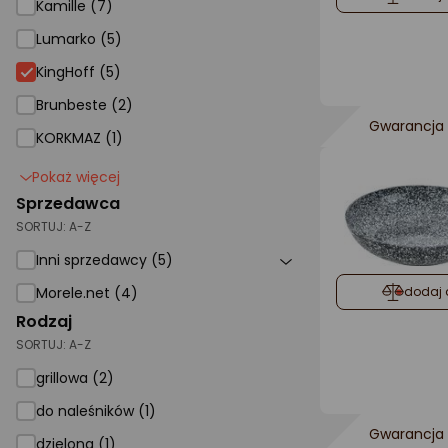
Kamille (7)
Lumarko (5)
KingHoff
KingHoff (5)
Brunbeste (2)
Gwarancja 
KORKMAZ (1)
Pokaż więcej
Sprzedawca
SORTUJ:
A-Z
Inni sprzedawcy (5)
Morele.net (4)
dodaj 
Rodzaj
SORTUJ:
A-Z
grillowa (2)
do naleśników (1)
Gwarancja 
dzielona (1)