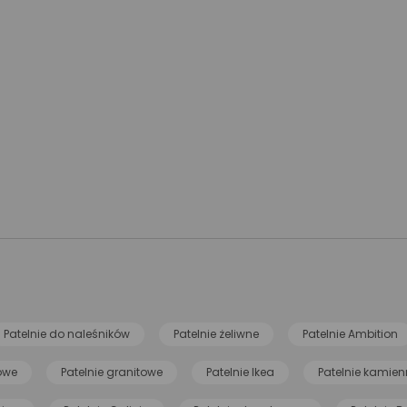
Patelnie do naleśników
Patelnie żeliwne
Patelnie Ambition
nowe
Patelnie granitowe
Patelnie Ikea
Patelnie kamien