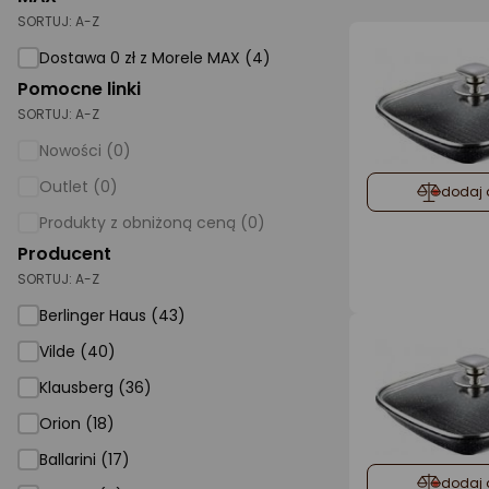
SORTUJ:
A-Z
AGD małe
Dostawa 0 zł z Morele MAX (4)
Dom i ogród
Pomocne linki
SORTUJ:
A-Z
Biuro i firma
Nowości (0)
Sport i turystyka
Outlet (0)
dodaj 
Zabawki i dziecko
Produkty z obniżoną ceną (0)
Uroda i zdrowie
Producent
SORTUJ:
Supermarket
A-Z
Berlinger Haus (43)
Strefa marek
Vilde (40)
Klausberg (36)
Orion (18)
Ballarini (17)
dodaj 