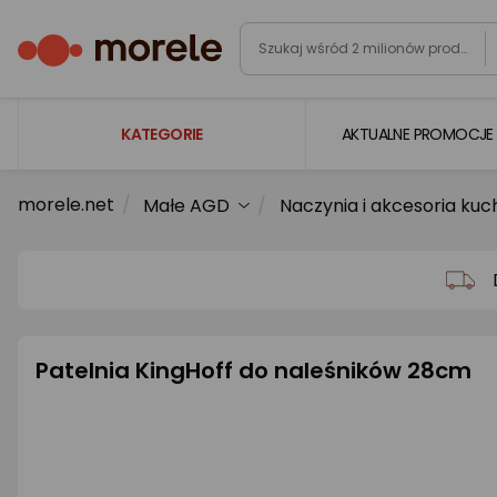
KATEGORIE
AKTUALNE PROMOCJE
morele.net
Małe AGD
Naczynia i akcesoria ku
Laptopy
Komputery
Podzespoły komputerowe
Gaming
Patelnia KingHoff do naleśników 28cm
Smartfony i smartwatche
Telewizory i audio
Foto i kamery
AGD duże