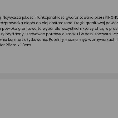
. Najwyższa jakość i funkcjonalność gwarantowana przez KINGHO
zprowadza ciepło do niej dostarczane. Dzięki granitowej powło
ji powłoka granitowa to wybór dla wszystkich, którzy chcą w pro
czy brytfanny i serwować potrawy o smaku i w pełni soczyste. P
ewnia komfort użytkowania. Patelnię można myć w zmywarkach. 
iar 28cm x 1.8cm