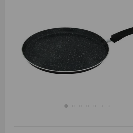
AGD małe
Dom i ogród
Biuro i firma
Sport i turystyka
Zabawki i dziecko
Uroda i zdrowie
Supermarket
Strefa marek