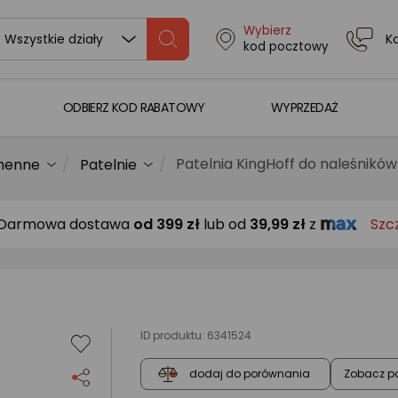
Wybierz
K
Wszystkie działy
kod pocztowy
ODBIERZ KOD RABATOWY
WYPRZEDAŻ
Patelnia KingHoff do naleśnikó
chenne
Patelnie
Darmowa dostawa
od
399 zł
lub od
39,99 zł
z
Szc
ID produktu:
6341524
Zobacz p
dodaj do porównania