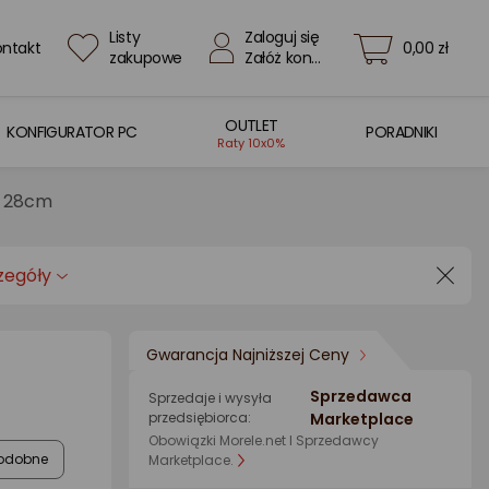
Listy
Zaloguj się
ontakt
0,00 zł
zakupowe
Załóż konto
OUTLET
KONFIGURATOR PC
PORADNIKI
Raty 10x0%
w 28cm
zegóły
Gwarancja Najniższej Ceny
Sprzedawca
Sprzedaje i wysyła
przedsiębiorca:
Marketplace
Obowiązki Morele.net I Sprzedawcy
odobne
Marketplace.