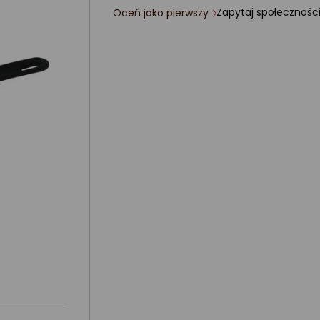
Zapytaj społecznośc
Oceń jako pierwszy
ocena
produktu
0/5
gwiazdki