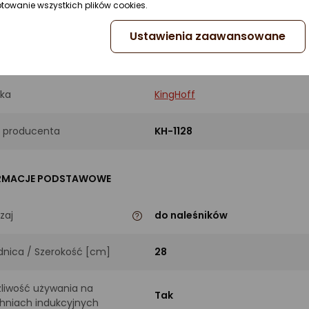
ptowanie wszystkich plików cookies.
Ustawienia zaawansowane
UKT
ka
KingHoff
 producenta
KH-1128
RMACJE PODSTAWOWE
zaj
do naleśników
dnica / Szerokość [cm]
28
liwość używania na
Tak
hniach indukcyjnych