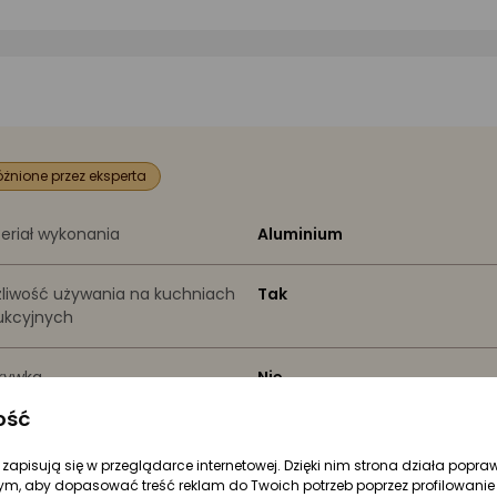
żnione przez eksperta
eriał wykonania
Aluminium
liwość używania na kuchniach
Tak
ukcyjnych
rywka
Nie
ość
łoka wewnętrzna
Granitowa
re zapisują się w przeglądarce internetowej. Dzięki nim strona działa popra
ym, aby dopasować treść reklam do Twoich potrzeb poprzez profilowanie 
dnica / Szerokość [cm]
28