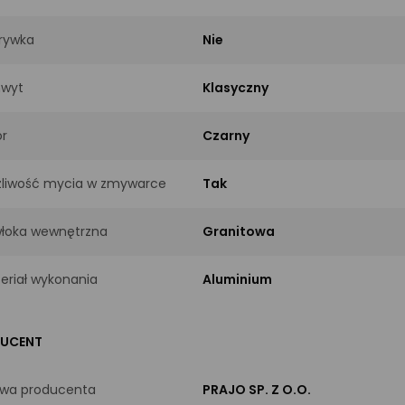
rywka
Nie
wyt
Klasyczny
or
Czarny
liwość mycia w zmywarce
Tak
łoka wewnętrzna
Granitowa
eriał wykonania
Aluminium
UCENT
wa producenta
PRAJO SP. Z O.O.