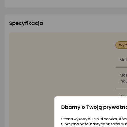
Specyfikacja
Wyró
Mat
Moż
ind
Pok
Dbamy o Twoją prywatn
Pow
Strona wykorzystuje pliki cookies, któ
funkcjonalności naszych sklepów, w t
Śre