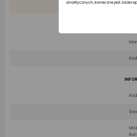
analitycznych, konieczne jest zaakce
PROD
Mar
Kod
INFO
Rod
Śre
Moż
kuc