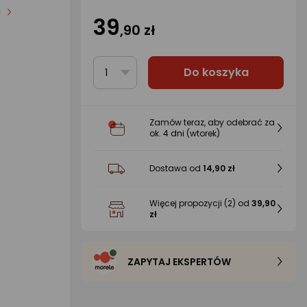
i
39
,90 zł
Do koszyka
1
Zamów teraz, aby odebrać za
ok.
4 dni
(wtorek)
Dostawa od
14,90 zł
Więcej propozycji
(2)
od
39,90
zł
ZAPYTAJ EKSPERTÓW