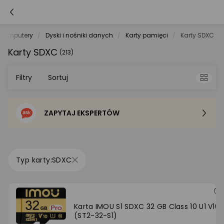
Komputery
Dyski i nośniki danych
Karty pamięci
Karty SDXC
Karty SDXC
(213)
Filtry
Sortuj
ZAPYTAJ EKSPERTÓW
Sortowanie domyślne
Cena - od najniższej
SDXC
Cena - od najwyższej
Po popularności
Karta IMOU S1 SDXC 32 GB Class 10 U1 V10
(ST2-32-S1)