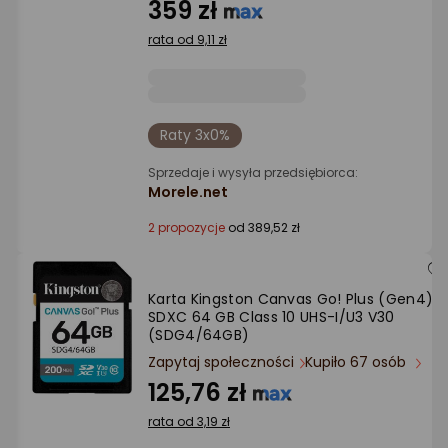
4/5
359 zł
gwiazdki
rata od 9,11 zł
Raty 3x0%
Sprzedaje i wysyła przedsiębiorca:
Morele.net
2 propozycje
od 389,52 zł
Karta Kingston Canvas Go! Plus (Gen4)
SDXC 64 GB Class 10 UHS-I/U3 V30
(SDG4/64GB)
Zapytaj społeczności
Kupiło 67 osób
125,76 zł
rata od 3,19 zł