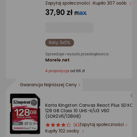
Ocena: od najlepszej
Zapytaj społeczności
Kupiło 307 osób
37,90 zł
Po ilości komentarzy
Raty 3x0%
Sprzedaje i wysyła przedsiębiorca:
Morele.net
4 propozycje
od 66 zł
Gwarancja Najniższej Ceny
Karta Kingston Canvas React Plus SDXC
128 GB Class 10 UHS-II/U3 V60
(SDR2V6/128GB)
Zapytaj społeczności
ocena
Ocena
(8)
Kupiły 102 osoby
produktu
produktu