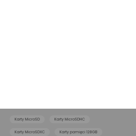
Jaka karta pamięci do
Jak odzyskać dane z
kamery samochodowej?
telefonu? Poradnik k
kroku
W artykule znajdziesz odpowiedź
na pytanie, jaka karta do kamery
Jak odzyskać dane z tel
samochodowej sprawdzi się
Jest kilka sposobów. Oto
najlepiej.
krok po kroku!
28.03.2025
26.02.2025
CZYTAJ DALEJ
CZYTAJ DALEJ
Powiązane kategorie
Karty MicroSD
Karty MicroSDHC
Karty MicroSDXC
Karty pamięci 128GB