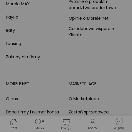
Pytanie o produkt i
Morele MAX
doradztwo produktowe
PayPo
Opinie o Morele.net
Całodobowe wsparcie
Raty
Klienta
Leasing
Zakupy dla firmy
MORELE.NET
MARKETPLACE
O nas
O Marketplace
Dane firmy i numer konta
Zostań sprzedawcą
Obowiązki Morele.net i
Newsletter
Sprzedawcy Marketplace
Start
Konto
Więcej
Menu
Koszyk