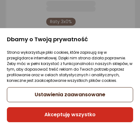
Raty 3x0%
Sprzedaje i wysyła przedsiębiorca:
Dbamy o Twoją prywatność
Morele.net
8 propozycji
od 137,59 zł
Strona wykorzystuje pliki cookies, które zapisują się w
przeglądarce internetowej. Dzięki nim strona działa poprawnie.
Żeby móc w pełni korzystać z funkcjonalności naszych sklepów, w
Gwarancja Najniższej Ceny
tym, aby dopasować treść reklam do Twoich potrzeb poprzez
profilowanie oraz w celach statystycznych i analitycznych,
konieczne jest zaakceptowanie wszystkich plików cookies.
Karta SanDisk Extreme PRO SDXC 256 GB
Class 10 UHS-I/U3 V30 (SDSDXXD-256G-
Ustawienia zaawansowane
GN4IN)
Zapytaj społeczności
ocena
Ocena
(18)
Kupiło 67 osób
produktu
produktu
Akceptuję wszystko
5/5
399 zł
gwiazdki
rata od 10,13 zł