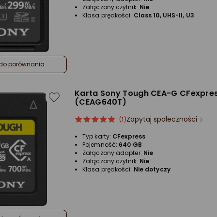
Załączony czytnik:
Nie
Klasa prędkości:
Class 10, UHS-II, U3
do porównania
Karta Sony Tough CEA-G CFexpre
(CEAG640T)
Zapytaj społeczności
ocena
Ocena
(1)
produktu
produktu
Typ karty:
CFexpress
5/5
Pojemność:
640 GB
gwiazdki
Załączony adapter:
Nie
Załączony czytnik:
Nie
Klasa prędkości:
Nie dotyczy