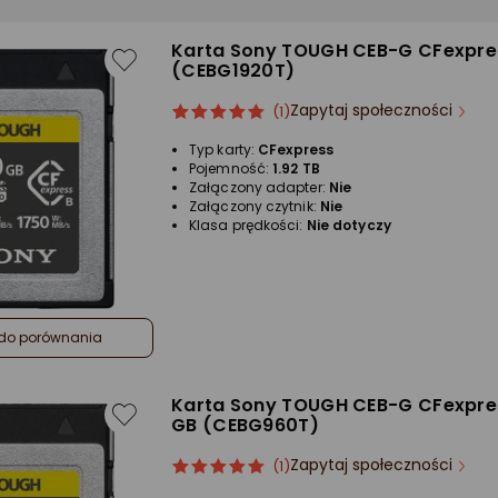
Karta Sony TOUGH CEB-G CFexpres
(CEBG1920T)
Zapytaj społeczności
ocena
Ocena
(1)
produktu
produktu
Typ karty:
CFexpress
5/5
Pojemność:
1.92 TB
gwiazdki
Załączony adapter:
Nie
Załączony czytnik:
Nie
Klasa prędkości:
Nie dotyczy
do porównania
Karta Sony TOUGH CEB-G CFexpre
GB (CEBG960T)
Zapytaj społeczności
ocena
Ocena
(1)
produktu
produktu