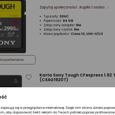
Zapytaj społeczności
Kupiła 1 osoba
Typ karty:
SDHC
Pojemność:
64 GB
Załączony adapter:
Nie
Załączony czytnik:
Nie
Klasa prędkości:
Class 10, UHS-II/U3
do porównania
Karta Sony Tough CFexpress 1.92 
(CEAG1920T)
Zapytaj społeczności
ość
Typ karty:
CFexpress
Pojemność:
1.92 TB
Załączony adapter:
Nie
re zapisują się w przeglądarce internetowej. Dzięki nim strona działa popra
Załączony czytnik:
Nie
ym, aby dopasować treść reklam do Twoich potrzeb poprzez profilowanie 