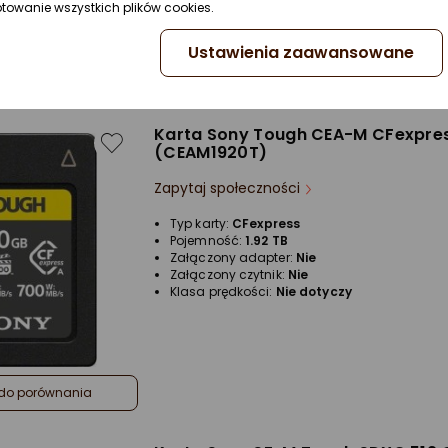
Klasa prędkości:
Nie dotyczy
ptowanie wszystkich plików cookies.
Ustawienia zaawansowane
do porównania
Karta Sony Tough CEA-M CFexpres
(CEAM1920T)
Zapytaj społeczności
Typ karty:
CFexpress
Pojemność:
1.92 TB
Załączony adapter:
Nie
Załączony czytnik:
Nie
Klasa prędkości:
Nie dotyczy
do porównania