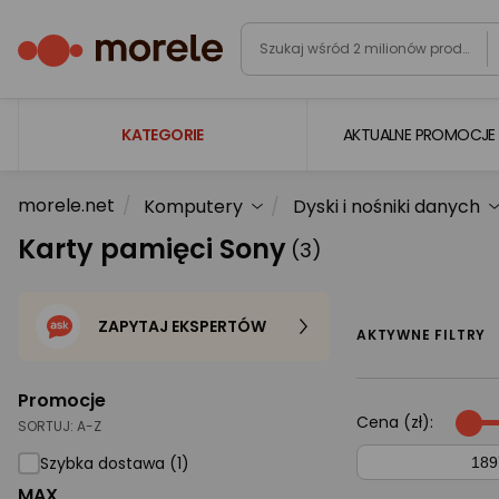
KATEGORIE
AKTUALNE PROMOCJE
morele.net
Komputery
Dyski i nośniki danych
Laptopy
Karty pamięci Sony
(3)
Komputery
Podzespoły komputerowe
ZAPYTAJ EKSPERTÓW
Gaming
AKTYWNE FILTRY
Smartfony i smartwatche
Promocje
Telewizory i audio
Cena (zł):
SORTUJ:
A-Z
Foto i kamery
Szybka dostawa (1)
MAX
AGD duże