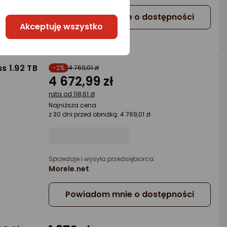
Powiadom mnie o dostępności
Akceptuję wszystko
s 1.92 TB
-2%
4 769,01 zł
4 672,99 zł
rata od 118,61 zł
Najniższa cena
z 30 dni przed obniżką: 4 769,01 zł
Sprzedaje i wysyła przedsiębiorca:
Morele.net
Powiadom mnie o dostępności