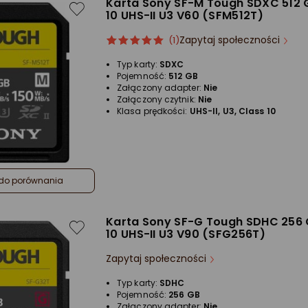
Karta Sony SF-M Tough SDXC 512 
10 UHS-II U3 V60 (SFM512T)
Zapytaj społeczności
ocena
Ocena
(1)
produktu
produktu
Typ karty:
SDXC
5/5
Pojemność:
512 GB
gwiazdki
Załączony adapter:
Nie
Załączony czytnik:
Nie
Klasa prędkości:
UHS-II, U3, Class 10
do porównania
Karta Sony SF-G Tough SDHC 256 
10 UHS-II U3 V90 (SFG256T)
Zapytaj społeczności
Typ karty:
SDHC
Pojemność:
256 GB
Załączony adapter:
Nie