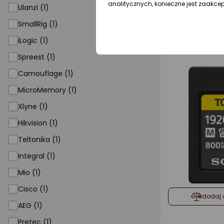
analitycznych, konieczne jest zaakce
Ulanzi (1)
SmallRig (1)
dodaj 
iLogic (1)
Spreest (1)
Camouflage (1)
MicroMemory (1)
Xlyne (1)
Hikvision (1)
Teltonika (1)
Integral (1)
Mio (1)
Cisco (1)
dodaj 
AEG (1)
Pretec (1)