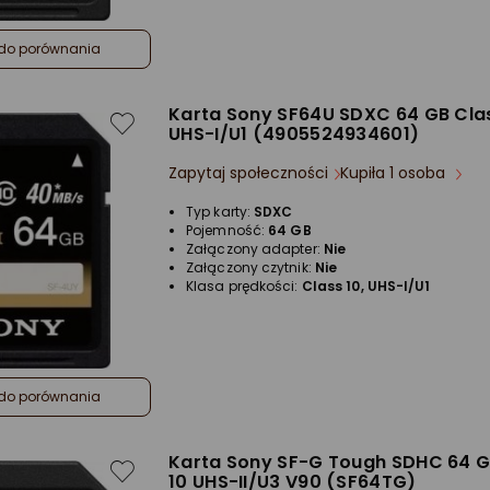
do porównania
Karta Sony SF64U SDXC 64 GB Cla
UHS-I/U1 (4905524934601)
Zapytaj społeczności
Kupiła 1 osoba
Typ karty:
SDXC
Pojemność:
64 GB
Załączony adapter:
Nie
Załączony czytnik:
Nie
Klasa prędkości:
Class 10, UHS-I/U1
do porównania
Karta Sony SF-G Tough SDHC 64 G
10 UHS-II/U3 V90 (SF64TG)