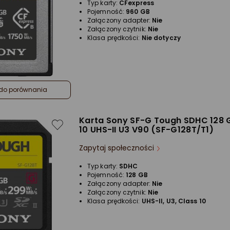
Typ karty:
CFexpress
5/5
Pojemność:
960 GB
gwiazdki
Załączony adapter:
Nie
Załączony czytnik:
Nie
Klasa prędkości:
Nie dotyczy
do porównania
Karta Sony SF-G Tough SDHC 128 
10 UHS-II U3 V90 (SF-G128T/T1)
Zapytaj społeczności
Typ karty:
SDHC
Pojemność:
128 GB
Załączony adapter:
Nie
Załączony czytnik:
Nie
Klasa prędkości:
UHS-II, U3, Class 10