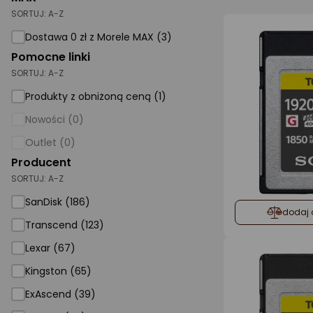
SORTUJ:
A-Z
AGD małe
Dostawa 0 zł z Morele MAX (3)
Dom i ogród
Pomocne linki
SORTUJ:
A-Z
Biuro i firma
Produkty z obniżoną ceną (1)
Sport i turystyka
Nowości (0)
Zabawki i dziecko
Outlet (0)
Uroda i zdrowie
Producent
SORTUJ:
Supermarket
A-Z
SanDisk (186)
Strefa marek
dodaj 
Transcend (123)
Lexar (67)
Kingston (65)
ExAscend (39)