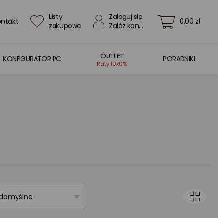
Listy
Zaloguj się
ontakt
0,00 zł
zakupowe
Załóż konto
OUTLET
KONFIGURATOR PC
PORADNIKI
Raty 10x0%
 domyślne