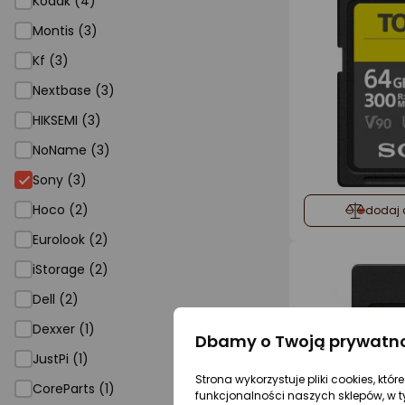
Kodak (4)
Montis (3)
Kf (3)
Nextbase (3)
HIKSEMI (3)
NoName (3)
Sony
Sony (3)
Hoco (2)
dodaj 
Eurolook (2)
iStorage (2)
Dell (2)
Dexxer (1)
Dbamy o Twoją prywatn
JustPi (1)
Strona wykorzystuje pliki cookies, któ
CoreParts (1)
funkcjonalności naszych sklepów, w t