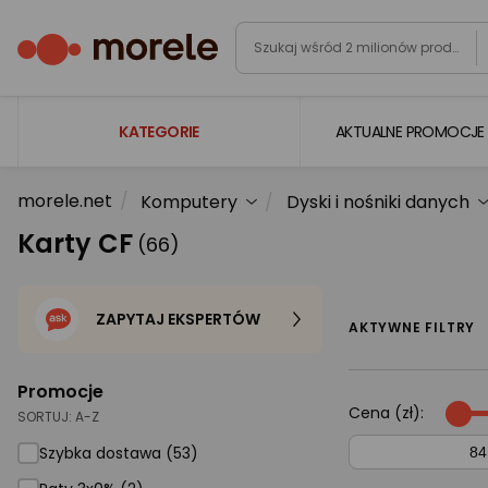
KATEGORIE
AKTUALNE PROMOCJE
morele.net
Komputery
Dyski i nośniki danych
Laptopy
Karty CF
(66)
Komputery
Podzespoły komputerowe
ZAPYTAJ EKSPERTÓW
Gaming
AKTYWNE FILTRY
Smartfony i smartwatche
Promocje
Telewizory i audio
Cena (zł):
SORTUJ:
A-Z
Foto i kamery
Szybka dostawa (53)
AGD duże