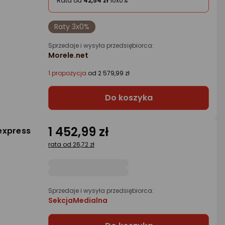
Rata od
42,54 zł
10x0%
Raty 3x0%
Sprzedaje i wysyła przedsiębiorca:
Morele.net
1 propozycja
od 2 579,99 zł
Do koszyka
1 452,99 zł
Fexpress
rata od 26,72 zł
Sprzedaje i wysyła przedsiębiorca:
SekcjaMedialna