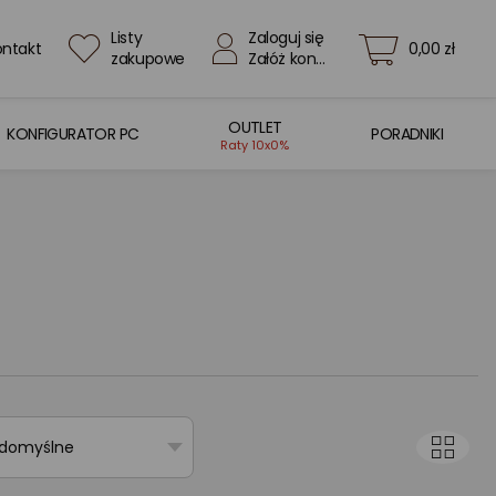
Listy
Zaloguj się
ontakt
0,00 zł
zakupowe
Załóż konto
OUTLET
KONFIGURATOR PC
PORADNIKI
Raty 10x0%
 domyślne