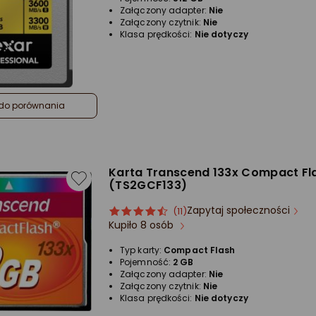
Załączony adapter:
Nie
Załączony czytnik:
Nie
Klasa prędkości:
Nie dotyczy
do porównania
Karta Transcend 133x Compact Fl
(TS2GCF133)
Zapytaj społeczności
ocena
Ocena
(11)
Kupiło 8 osób
produktu
produktu
4.5/5
Typ karty:
Compact Flash
gwiazdki
Pojemność:
2 GB
Załączony adapter:
Nie
Załączony czytnik:
Nie
Klasa prędkości:
Nie dotyczy