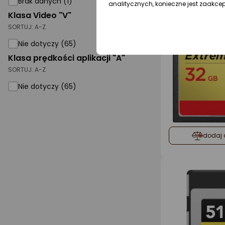
Gwarancja 
Brak danych (1)
analitycznych, konieczne jest zaakce
Klasa Video "V"
SORTUJ:
A-Z
Nie dotyczy (65)
Klasa prędkości aplikacji "A"
SORTUJ:
A-Z
Nie dotyczy (65)
dodaj 