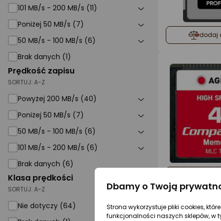
101 MB/s - 200 MB/s (11)
Poniżej 50 MB/s (7)
dodaj 
50 MB/s - 100 MB/s (6)
Brak danych (1)
Prędkość zapisu
SORTUJ:
A-Z
Powyżej 200 MB/s (40)
Poniżej 50 MB/s (7)
50 MB/s - 100 MB/s (6)
101 MB/s - 200 MB/s (6)
Brak danych (6)
dodaj 
Klasa prędkości
Dbamy o Twoją prywatn
SORTUJ:
A-Z
Nie dotyczy (64)
Strona wykorzystuje pliki cookies, któ
funkcjonalności naszych sklepów, w t