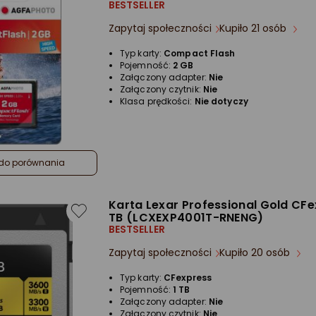
BESTSELLER
Zapytaj społeczności
Kupiło 21 osób
Typ karty:
Compact Flash
Pojemność:
2 GB
Załączony adapter:
Nie
Załączony czytnik:
Nie
Klasa prędkości:
Nie dotyczy
do porównania
Karta Lexar Professional Gold CFe
TB (LCXEXP4001T-RNENG)
BESTSELLER
Zapytaj społeczności
Kupiło 20 osób
Typ karty:
CFexpress
Pojemność:
1 TB
Załączony adapter:
Nie
Załączony czytnik:
Nie