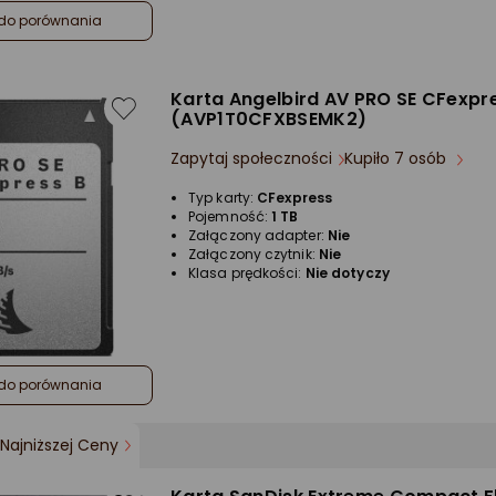
do porównania
Karta Angelbird AV PRO SE CFexpre
(AVP1T0CFXBSEMK2)
Zapytaj społeczności
Kupiło 7 osób
Typ karty:
CFexpress
Pojemność:
1 TB
Załączony adapter:
Nie
Załączony czytnik:
Nie
Klasa prędkości:
Nie dotyczy
do porównania
Najniższej Ceny