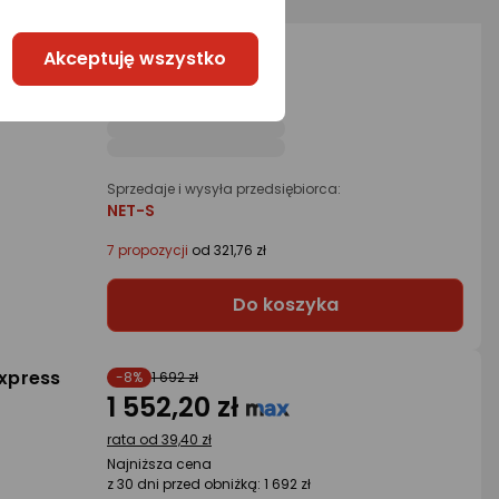
327,01 zł
lash 32
Akceptuję wszystko
rata od 8,17 zł
Sprzedaje i wysyła przedsiębiorca:
NET-S
7 propozycji
od 321,76 zł
Do koszyka
express
-8%
1 692 zł
1 552,20 zł
rata od 39,40 zł
Najniższa cena
z 30 dni przed obniżką: 1 692 zł