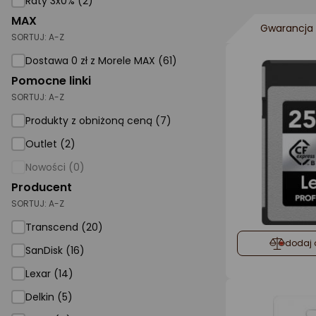
Raty 3x0% (2)
MAX
AGD małe
Gwarancja 
SORTUJ:
A-Z
Dom i ogród
Dostawa 0 zł z Morele MAX (61)
Biuro i firma
Pomocne linki
SORTUJ:
A-Z
Sport i turystyka
Produkty z obniżoną ceną (7)
Zabawki i dziecko
Outlet (2)
Uroda i zdrowie
Nowości (0)
Supermarket
Producent
SORTUJ:
A-Z
Strefa marek
Transcend (20)
dodaj 
SanDisk (16)
Lexar (14)
Delkin (5)