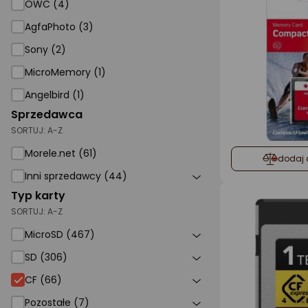
OWC (4)
AgfaPhoto (3)
Sony (2)
MicroMemory (1)
Angelbird (1)
Sprzedawca
SORTUJ:
A-Z
Morele.net (61)
dodaj 
Inni sprzedawcy (44)
Typ karty
SORTUJ:
A-Z
MicroSD (467)
SD (306)
CF
CF (66)
Pozostałe (7)