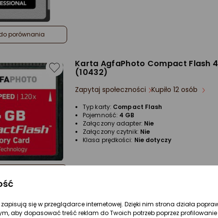
do porównania
Karta AgfaPhoto Compact Flash 4
(10432)
Zapytaj społeczności
Kupiło 12 osób
Typ karty:
Compact Flash
Pojemność:
4 GB
Załączony adapter:
Nie
Załączony czytnik:
Nie
Klasa prędkości:
Nie dotyczy
do porównania
ość
re zapisują się w przeglądarce internetowej. Dzięki nim strona działa popra
ym, aby dopasować treść reklam do Twoich potrzeb poprzez profilowanie 