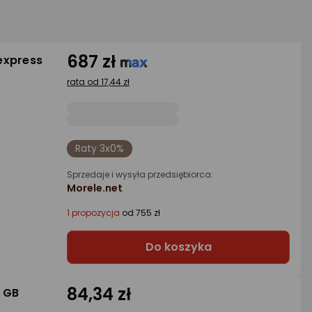
687 zł
Fexpress
rata od 17,44 zł
Raty 3x0%
Sprzedaje i wysyła przedsiębiorca:
Morele.net
1 propozycja
od 755 zł
Do koszyka
84,34 zł
 GB