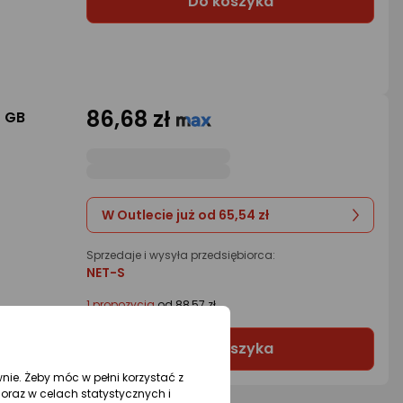
Do koszyka
86,68 zł
 GB
W Outlecie już od 65,54 zł
Sprzedaje i wysyła przedsiębiorca:
NET-S
1 propozycja
od 88,57 zł
Do koszyka
wnie. Żeby móc w pełni korzystać z
oraz w celach statystycznych i