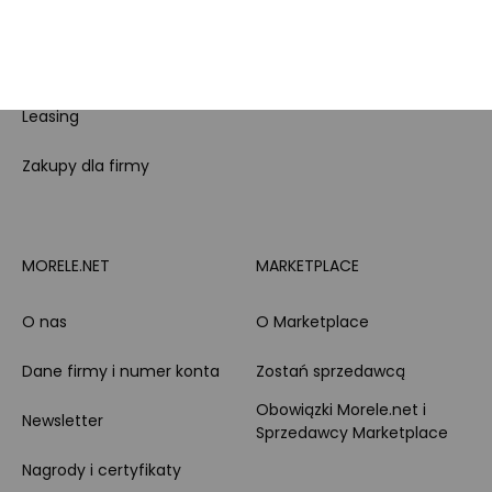
PayPo
Opinie o Morele.net
Całodobowe wsparcie
Raty
Klienta
Leasing
Zakupy dla firmy
MORELE.NET
MARKETPLACE
O nas
O Marketplace
Dane firmy i numer konta
Zostań sprzedawcą
Obowiązki Morele.net i
Newsletter
Sprzedawcy Marketplace
Nagrody i certyfikaty