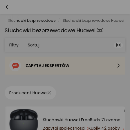
y
Słuchawki bezprzewodowe
Słuchawki bezprzewodowe Huawei
Słuchawki bezprzewodowe Huawei
(33)
Filtry
Sortuj
ZAPYTAJ EKSPERTÓW
Sortowanie domyślne
Cena - od najniższej
Huawei
Cena - od najwyższej
Po popularności
Słuchawki Huawei FreeBuds 7i czarne
Zapytaj społeczności
Kupiły 42 osoby