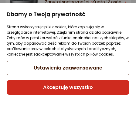
Zapytaj społeczności
Kupiło 12 osób
559,80 zł
Dbamy o Twoją prywatność
rata od 16,93 zł
Strona wykorzystuje pliki cookies, które zapisują się w
przeglądarce internetowej. Dzięki nim strona działa poprawnie.
Żeby móc w pełni korzystać z funkcjonalności naszych sklepów, w
tym, aby dopasować treść reklam do Twoich potrzeb poprzez
Sprzedaje i wysyła przedsiębiorca:
profilowanie oraz w celach statystycznych i analitycznych,
NET-S
konieczne jest zaakceptowanie wszystkich plików cookies.
7 propozycji
od 666,99 zł
Ustawienia zaawansowane
Słuchawki Huawei FreeClip 2 czarne
Akceptuję wszystko
(55038692)
Zapytaj społeczności
ocena
Ocena
(1)
Kupiło 11 osób
produktu
produktu
5/5
731,99 zł
gwiazdki
rata od 18,58 zł