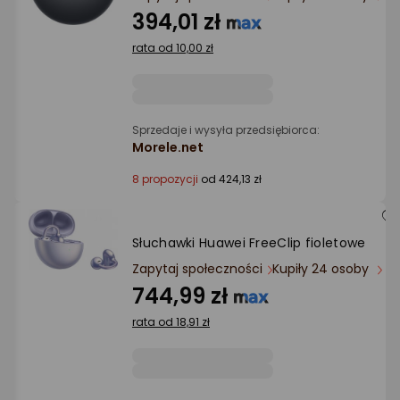
Ocena: od najlepszej
394,01 zł
rata od 10,00 zł
Po ilości komentarzy
Sprzedaje i wysyła przedsiębiorca:
Morele.net
8 propozycji
od 424,13 zł
Słuchawki Huawei FreeClip fioletowe
Zapytaj społeczności
Kupiły 24 osoby
744,99 zł
rata od 18,91 zł