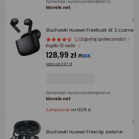
Sprzedaje i wysyła przedsiębiorca:
Morele.net
Słuchawki Huawei FreeBuds SE 2 czarne
Zapytaj społeczności
ocena
Ocena
(2)
Kupiło 12 osób
produktu
produktu
4.5/5
128,99 zł
gwiazdki
rata od 3,27 zł
Sprzedaje i wysyła przedsiębiorca:
Morele.net
2 propozycje
od 133,15 zł
Słuchawki Huawei Freeclip srebrne