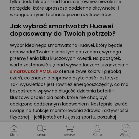
tylko dodatek do smartfona, ale również niezależne
narzędzie, które upraszcza codzienne aktywności i
wzbogaca życie technologiczne użytkowników.
Jak wybrać smartwatch Huawei
dopasowany do Twoich potrzeb?
Wybór idealnego smartwatcha Huawei, który będzie
odpowiadał Twoim osobistym potrzebom, wymaga
przemyślenia kilku kluczowych kwestii. Na początek,
warto zastanowić się nad wyświetlaczem urządzenia –
smartwatch AMOLED
oferuje żywe kolory i głęboką
czerń, co znacznie poprawia czytelność i estetykę.
Taki wyświetlacz jest również energooszczędny, co ma
bezpośredni wpływ na długość działania baterii –
kluczowy aspekt dla osób, które nie chcą być
obciążone codziennym ładowaniem. Następnie, zwróć
uwagę na funkcje monitorowania zdrowia i aktywności
fizycznej – jeśli jesteś entuzjastą sportu, poszukaj
modelu z zaawansowanymi czujnikami do śledzenia
twojej kondycji, tętna, a nawet poziomu tlenu we krwi.
Start
Konto
Więcej
Menu
Koszyk