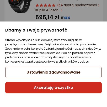
Zapytaj społeczności
ocena
Ocena
(5)
Kupiło 41 osób
produktu
produktu
5/5
595,14 zł
gwiazdki
rata od 15,11 zł
Dbamy o Twoją prywatność
Strona wykorzystuje pliki cookies, które zapisują się w
przeglądarce internetowej. Dzięki nim strona działa poprawnie.
Raty 3x0%
Żeby móc w pełni korzystać z funkcjonalności naszych sklepów, w
tym, aby dopasować treść reklam do Twoich potrzeb poprzez
Sprzedaje i wysyła przedsiębiorca:
profilowanie oraz w celach statystycznych i analitycznych,
Morele.net
konieczne jest zaakceptowanie wszystkich plików cookies.
1 propozycja
od 648,27 zł
Ustawienia zaawansowane
Gwarancja Najniższej Ceny
Akceptuję wszystko
Smartwatch Huawei Watch Fit 4 Beżowy
(55020EYL)
Zapytaj społeczności
ocena
Ocena