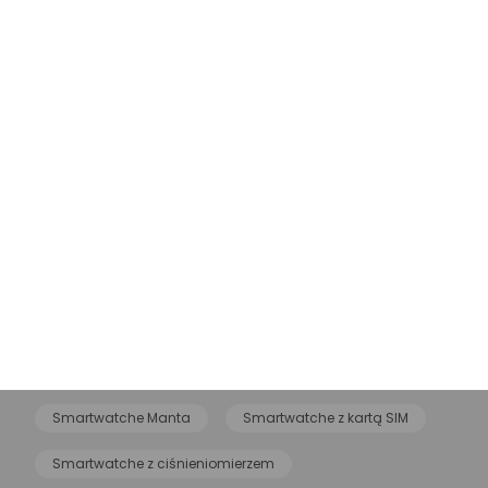
Powiązane kategorie
Apple Watch
Smartwatche damskie
Smartwatche męskie
Smartwatche dla dzieci
Smartwatche Samsung
Smartwatche Xiaomi
Smartwatche Forever
Smartwatche Garett
Smartwatche Amazfit
Maxcom smartwatche
Smartwatche z NFC
Rubicon smartwatche
Smartwatche Manta
Smartwatche z kartą SIM
Smartwatche z ciśnieniomierzem