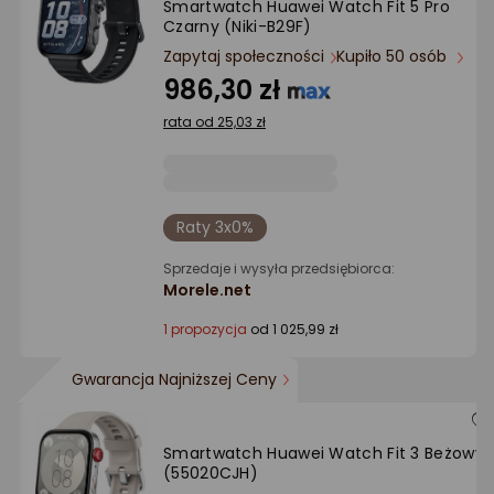
Smartwatch Huawei Watch Fit 5 Pro
Ocena: od najlepszej
Czarny (Niki-B29F)
Zapytaj społeczności
Kupiło 50 osób
Po ilości komentarzy
986,30 zł
rata od 25,03 zł
Raty 3x0%
Sprzedaje i wysyła przedsiębiorca:
Morele.net
1 propozycja
od 1 025,99 zł
Gwarancja Najniższej Ceny
Smartwatch Huawei Watch Fit 3 Beżowy
(55020CJH)