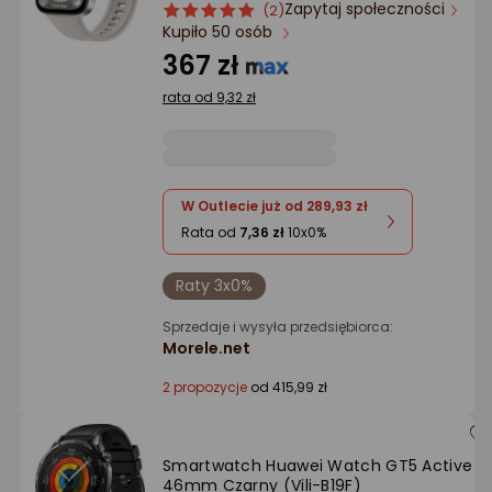
Zapytaj społeczności
ocena
Ocena
(2)
Kupiło 50 osób
produktu
produktu
5/5
367 zł
gwiazdki
rata od 9,32 zł
W Outlecie już od 289,93 zł
Rata od
7,36 zł
10x0%
Raty 3x0%
Sprzedaje i wysyła przedsiębiorca:
Morele.net
2 propozycje
od 415,99 zł
Smartwatch Huawei Watch GT5 Active
46mm Czarny (Vili-B19F)