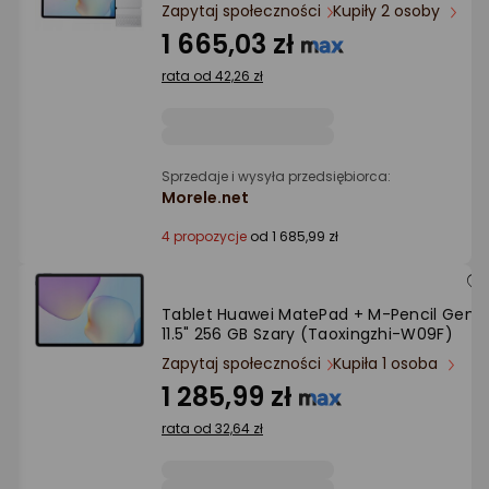
Ocena: od najlepszej
Zapytaj społeczności
Kupiły 2 osoby
1 665,03 zł
Po ilości komentarzy
rata od 42,26 zł
Sprzedaje i wysyła przedsiębiorca:
Morele.net
4 propozycje
od 1 685,99 zł
Tablet Huawei MatePad + M-Pencil Gen3
11.5" 256 GB Szary (Taoxingzhi-W09F)
Zapytaj społeczności
Kupiła 1 osoba
1 285,99 zł
rata od 32,64 zł