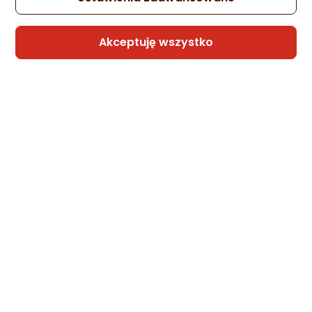
Gwarancja Najniższej Ceny
Akceptuję wszystko
Tablet Huawei MatePad X 12" 256 GB Biały
(Laurent -W09DK)
Zapytaj społeczności
Kupiła 1 osoba
-3%
2 051,98 zł
1 999 zł
rata od 50,74 zł
Najniższa cena
z 30 dni przed obniżką: 2 051,98 zł
Sprzedaje i wysyła przedsiębiorca:
Morele.net
1 propozycja
od 2 096,28 zł