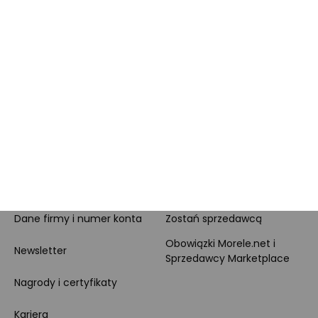
Całodobowe wsparcie
Raty
Klienta
Leasing
Zakupy dla firmy
MORELE.NET
MARKETPLACE
O nas
O Marketplace
Dane firmy i numer konta
Zostań sprzedawcą
Obowiązki Morele.net i
Newsletter
Sprzedawcy Marketplace
Nagrody i certyfikaty
Kariera