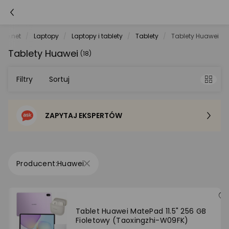
ele.net
Laptopy
Laptopy i tablety
Tablety
Tablety Huawei
Tablety Huawei
(18)
Filtry
Sortuj
ZAPYTAJ EKSPERTÓW
Sortowanie domyślne
Cena - od najniższej
Huawei
Cena - od najwyższej
Po popularności
Tablet Huawei MatePad 11.5" 256 GB
Fioletowy (Taoxingzhi-W09FK)