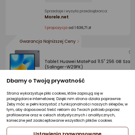
Sprzedaje i wysyła przedsiębiorca:
Morele.net
1 propozycja
od 1 636,71 zł
Gwarancja Najniższej Ceny
Tablet Huawei MatePad 11.5" 256 GB Szary
(Salinger-W29FK)
Zapytaj społeczności
Kupiła 1 osoba
Dbamy o Twoją prywatność
2 125,99 zł
rata od 53,96 zł
Strona wykorzystuje pliki cookies, które zapisują się w
przeglądarce internetowej. Dzięki nim strona działa poprawnie.
Żeby móc w pełni korzystać z funkcjonalności naszych sklepów, w
tym, aby dopasować treść reklam do Twoich potrzeb poprzez
profilowanie oraz w celach statystycznych i analitycznych,
konieczne jest zaakceptowanie wszystkich plików cookies.
Sprzedaje i wysyła przedsiębiorca:
Morele.net
Ustawienia zaawansowane