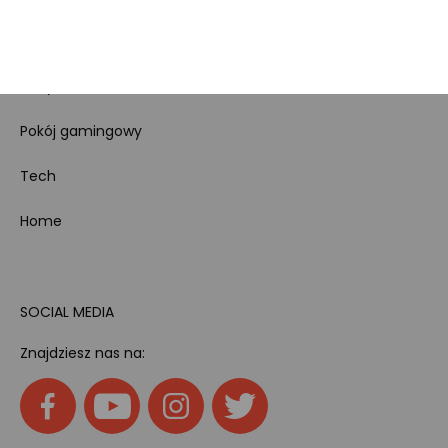
produktów
Dotacje i dofinansowania
Kody rabatowe
Pokój gamingowy
Tech
Home
SOCIAL MEDIA
Znajdziesz nas na: