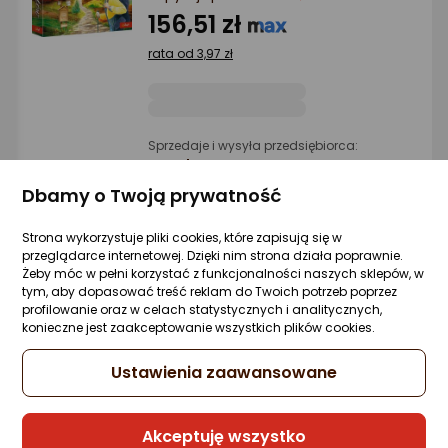
Ocena: od najlepszej
156,51 zł
rata od 3,97 zł
Po ilości komentarzy
Sprzedaje i wysyła przedsiębiorca:
Morele.net
Dbamy o Twoją prywatność
1 propozycja
od 166,42 zł
Strona wykorzystuje pliki cookies, które zapisują się w
przeglądarce internetowej. Dzięki nim strona działa poprawnie.
Kangur Gra planszowa Owiń w Bawełnę
Żeby móc w pełni korzystać z funkcjonalności naszych sklepów, w
tym, aby dopasować treść reklam do Twoich potrzeb poprzez
Zapytaj społeczności
profilowanie oraz w celach statystycznych i analitycznych,
29,99 zł
konieczne jest zaakceptowanie wszystkich plików cookies.
Ustawienia zaawansowane
Sprzedaje i wysyła przedsiębiorca:
Akceptuję wszystko
Morele.net