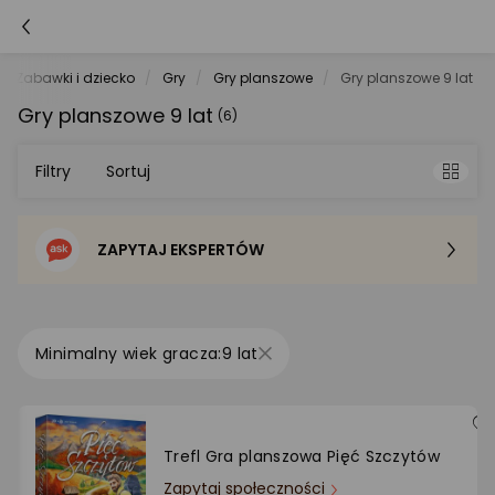
Zabawki i dziecko
Gry
Gry planszowe
Gry planszowe 9 lat
Gry planszowe 9 lat
(6)
Filtry
Sortuj
ZAPYTAJ EKSPERTÓW
Sortowanie domyślne
Cena - od najniższej
9 lat
Cena - od najwyższej
Po popularności
Trefl Gra planszowa Pięć Szczytów
Zapytaj społeczności