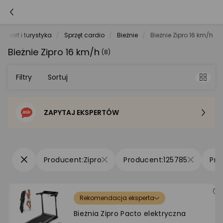
Sport i turystyka
Sprzęt cardio
Bieżnie
Bieżnie Zipro 16 km/h
Bieżnie Zipro 16 km/h
(8)
Filtry
Sortuj
ZAPYTAJ EKSPERTÓW
Sortowanie domyślne
Cena - od najniższej
Zipro
125785
Cena - od najwyższej
Rekomendacja eksperta
Po popularności
Bieżnia Zipro Pacto elektryczna