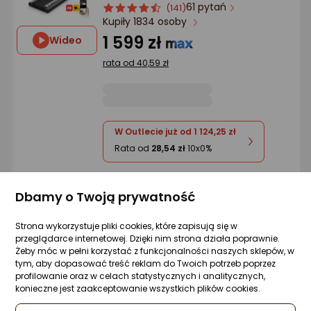
Ocena: od najlepszej
61 pytań
ocena
Ocena
(141)
Kupiły 1834 osoby
produktu
produktu
4.5/5
1 599 zł
Wideo
Po ilości komentarzy
gwiazdki
rata od 40,59 zł
W Outlecie już od 1 124,25 zł
Rata od
28,54 zł
10x0%
Raty 3x0%
Dbamy o Twoją prywatność
Sprzedaje i wysyła przedsiębiorca:
Morele.net
Strona wykorzystuje pliki cookies, które zapisują się w
przeglądarce internetowej. Dzięki nim strona działa poprawnie.
Żeby móc w pełni korzystać z funkcjonalności naszych sklepów, w
Producent poleca
tym, aby dopasować treść reklam do Twoich potrzeb poprzez
profilowanie oraz w celach statystycznych i analitycznych,
Bieżnia Zipro Jogger elektryczna
konieczne jest zaakceptowanie wszystkich plików cookies.
26 pytań
ocena
Ocena
(50)