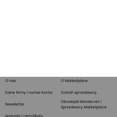
doradztwo produktowe
PayPo
Opinie o Morele.net
Całodobowe wsparcie
Raty
Klienta
Leasing
Zakupy dla firmy
MORELE.NET
MARKETPLACE
O nas
O Marketplace
Dane firmy i numer konta
Zostań sprzedawcą
Obowiązki Morele.net i
Newsletter
Sprzedawcy Marketplace
Nagrody i certyfikaty