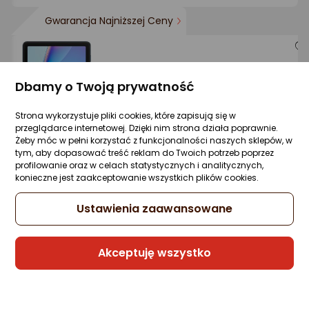
Gwarancja Najniższej Ceny
Tablet Blackview Tab 20 WiFi 10.1" 64GB
Wi-Fi 5 Niebieski (TAB20WIFI 4/64GB BLUE
Dbamy o Twoją prywatność
Zapytaj społeczności
Kupiło 5 osób
Strona wykorzystuje pliki cookies, które zapisują się w
Klasa energetyczna
przeglądarce internetowej. Dzięki nim strona działa poprawnie.
Karta informacyjna
Żeby móc w pełni korzystać z funkcjonalności naszych sklepów, w
423,99 zł
tym, aby dopasować treść reklam do Twoich potrzeb poprzez
profilowanie oraz w celach statystycznych i analitycznych,
rata od 10,90 zł
konieczne jest zaakceptowanie wszystkich plików cookies.
Ustawienia zaawansowane
Sprzedaje i wysyła przedsiębiorca:
SuperTech
Akceptuję wszystko
4 propozycje
od 429,54 zł
Gwarancja Najniższej Ceny