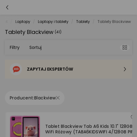
.net
Laptopy
Laptopy i tablety
Tablety
Tablety Blackview
Tablety Blackview
(41)
Filtry
Sortuj
ZAPYTAJ EKSPERTÓW
Sortowanie domyślne
Cena - od najniższej
Blackview
Cena - od najwyższej
Po popularności
Tablet Blackview Tab A6 Kids 10.1" 128GB
WiFi Różowy (TABA6KIDSWIFI 4/128GB PINK