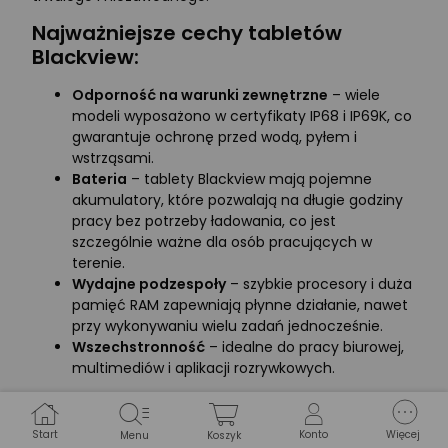
Najważniejsze cechy tabletów
Blackview:
Odporność na warunki zewnętrzne
– wiele
modeli wyposażono w certyfikaty IP68 i IP69K, co
gwarantuje ochronę przed wodą, pyłem i
wstrząsami.
Bateria
– tablety Blackview mają pojemne
akumulatory, które pozwalają na długie godziny
pracy bez potrzeby ładowania, co jest
szczególnie ważne dla osób pracujących w
terenie.
Wydajne podzespoły
– szybkie procesory i duża
pamięć RAM zapewniają płynne działanie, nawet
przy wykonywaniu wielu zadań jednocześnie.
Wszechstronność
– idealne do pracy biurowej,
multimediów i aplikacji rozrywkowych.
Modele tabletów Blackview w
Morele.net
Start
Konto
Więcej
Menu
Koszyk