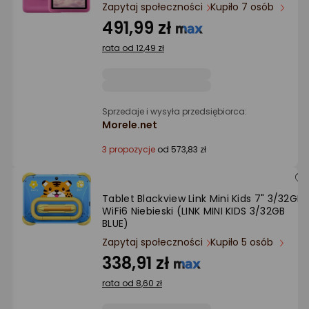
Ocena: od najlepszej
Zapytaj społeczności
Kupiło 7 osób
491,99 zł
Po ilości komentarzy
rata od 12,49 zł
Sprzedaje i wysyła przedsiębiorca:
Morele.net
3 propozycje
od 573,83 zł
Tablet Blackview Link Mini Kids 7" 3/32GB
WiFi6 Niebieski (LINK MINI KIDS 3/32GB
BLUE)
Zapytaj społeczności
Kupiło 5 osób
338,91 zł
rata od 8,60 zł