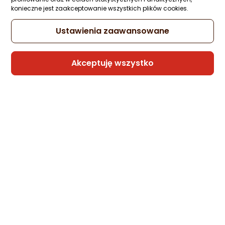
konieczne jest zaakceptowanie wszystkich plików cookies.
(88,90 zł/kg)
rata od 6,49 zł
Ustawienia zaawansowane
Akceptuję wszystko
Sprzedaje i wysyła przedsiębiorca:
kawawbiurze_pl
Kawa ziarnista Pera Kawa ziarnista włoska
MILANO BAR 1kg
Zapytaj społeczności
71,92 zł
(71,92 zł/kg)
Sprzedaje i wysyła przedsiębiorca:
kawawbiurze_pl