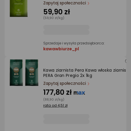
Ocena: od najlepszej
Zapytaj społeczności
59,90 zł
(59,90 zł/kg)
Po ilości komentarzy
Sprzedaje i wysyła przedsiębiorca:
kawawbiurze_pl
Kawa ziarnista Pera Kawa włoska ziarnista
PERA Gran Pregio 2x 1kg
Zapytaj społeczności
177,80 zł
(88,90 zł/kg)
rata od 4,51 zł