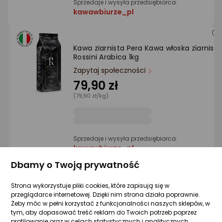
Sprzedaje i wysyła przedsiębiorca:
kawawbiurze_pl
Kawa ziarnista Pera Kawa włoska ziarnista
Rossini Arabica 1kg
Zapytaj społeczności
79,90 zł
(79,90 zł/kg)
Sprzedaje i wysyła przedsiębiorca:
kawawbiurze_pl
Dbamy o Twoją prywatność
Kawa ziarnista Pera Kawa włoska ziarnista
Strona wykorzystuje pliki cookies, które zapisują się w
2x 1kg Rossini Armonia
przeglądarce internetowej. Dzięki nim strona działa poprawnie.
Żeby móc w pełni korzystać z funkcjonalności naszych sklepów, w
Zapytaj społeczności
tym, aby dopasować treść reklam do Twoich potrzeb poprzez
177,80 zł
profilowanie oraz w celach statystycznych i analitycznych,