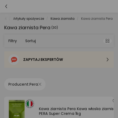
rket
Artykuły spożywcze
Kawa ziarnista
Kawa ziarnista Pera
Kawa ziarnista Pera
(30)
Filtry
Sortuj
ZAPYTAJ EKSPERTÓW
Sortowanie domyślne
Cena - od najniższej
Pera
Cena - od najwyższej
Po popularności
Kawa ziarnista Pera Kawa włoska ziarnista
PERA Super Crema 1kg