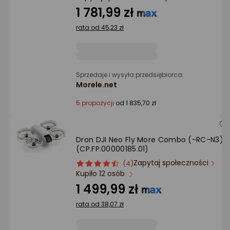
Ocena: od najlepszej
1 781,99 zł
rata od 45,23 zł
Po ilości komentarzy
Sprzedaje i wysyła przedsiębiorca:
Morele.net
5 propozycji
od 1 835,70 zł
Dron DJI Neo Fly More Combo (-RC-N3)
(CP.FP.00000185.01)
Zapytaj społeczności
ocena
Ocena
(4)
Kupiło 12 osób
produktu
produktu
4.5/5
1 499,99 zł
gwiazdki
rata od 38,07 zł