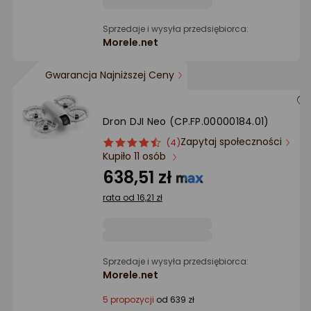
Sprzedaje i wysyła przedsiębiorca:
Morele.net
Gwarancja Najniższej Ceny
Dron DJI Neo (CP.FP.00000184.01)
Zapytaj społeczności
ocena
Ocena
(4)
Kupiło 11 osób
produktu
produktu
4.5/5
638,51 zł
gwiazdki
rata od 16,21 zł
Sprzedaje i wysyła przedsiębiorca:
Morele.net
5 propozycji
od 639 zł