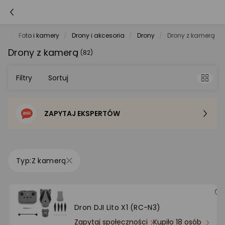
et
Foto i kamery
Drony i akcesoria
Drony
Drony z kamerą
Drony z kamerą
(82)
Filtry
Sortuj
ZAPYTAJ EKSPERTÓW
Sortowanie domyślne
Cena - od najniższej
Z kamerą
Cena - od najwyższej
Po popularności
Dron DJI Lito X1 (RC-N3)
Zapytaj społeczności
Kupiło 18 osób