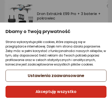
Dron ExtraLink E99 Pro + 3 baterie +
pokrowiec
Zapytaj społeczności
ocena
Ocena
(1)
Kupiło 10 osób
produktu
produktu
Dbamy o Twoją prywatność
1/5
120,07 zł
gwiazdki
Strona wykorzystuje pliki cookies, które zapisują się w
rata od 3,06 zł
przeglądarce internetowej. Dzięki nim strona działa poprawnie.
Żeby móc w pełni korzystać z funkcjonalności naszych sklepów, w
tym, aby dopasować treść reklam do Twoich potrzeb poprzez
profilowanie oraz w celach statystycznych i analitycznych,
konieczne jest zaakceptowanie wszystkich plików cookies.
Sprzedaje i wysyła przedsiębiorca:
NET-S
Ustawienia zaawansowane
2 propozycje
od 120,45 zł
Akceptuję wszystko
Dron DJI Neo 2 Fly More Combo
Zapytaj społeczności
ocena
Ocena
(3)