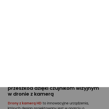
krajobrazami idzie najwyższa jakość obrazu. Nawet
największy minimalizm pod względem zasięgu i
parametrów, uzyskiwany w dronach z kamerą dla
dzieci pozwoli zachwycić niezwykłym rezultatem.
Sterowane w powietrzu urządzenia stały się niezbędne
podczas tworzenia unikatowych filmów, głównie na
potrzeby profesjonalne. Dają o wiele więcej możliwości
w kreowaniu przepięknych ujęć, gwarantujących
oryginalność. Dla najbardziej wymagających
zawodowców drony z kamerą DJI wyposażone zostały
w funkcję activetrack, umożliwiającą wykonywanie
wspaniałych zdjęć w maksymalnej jakości. Dzięki niej
sprzęt podąża za dowolnym obiektem, umożliwiając
śledzenie różnego rodzaju elementów, takich jak pilot,
samochód czy dany obserwator.
Inteligentne odnajdywanie
przeszkód dzięki czujnikom wizyjnym
w dronie z kamerą
Drony z kamerą HD
to innowacyjne urządzenia,
których design projektowany jest w oparciu o