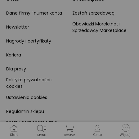
Dane firmy i numer konta
Zostań sprzedawcą
Obowiązki Morele.net i
Newsletter
Sprzedawcy Marketplace
Nagrody i certyfikaty
Kariera
Dla prasy
Polityka prywatności i
cookies
Ustawienia cookies
Regulamin sklepu
Koszty gospodarowania
odpadami
Start
Konto
Więcej
Menu
Koszyk
Bezpieczeństwo