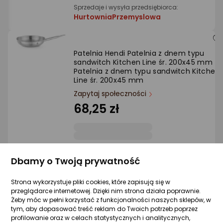
Sprzedaje i wysyła przedsiębiorca:
HurtowniaPrzemyslowa
Patelnia Hendi Patelnia z dnem typu
sandwitch Kitchen Line śr. 200x45 mm
Patelnia z dnem typu sandwitch Kitchen
Line śr. 200x45 mm
Zapytaj społeczności
68,25 zł
Sprzedaje i wysyła przedsiębiorca:
Dbamy o Twoją prywatność
HurtowniaPrzemyslowa
Strona wykorzystuje pliki cookies, które zapisują się w
przeglądarce internetowej. Dzięki nim strona działa poprawnie.
Patelnia Hendi Patelnia do pancakes jajk
Żeby móc w pełni korzystać z funkcjonalności naszych sklepów, w
stalowa śr. 120 mm
tym, aby dopasować treść reklam do Twoich potrzeb poprzez
profilowanie oraz w celach statystycznych i analitycznych,
Zapytaj społeczności