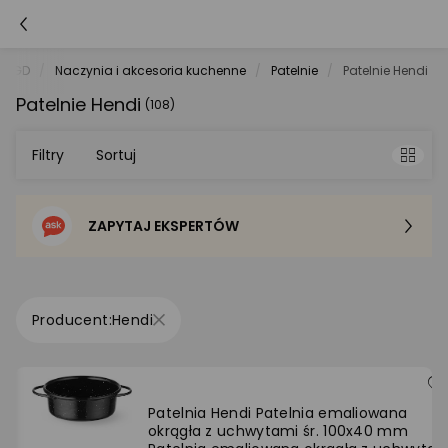
e AGD
Naczynia i akcesoria kuchenne
Patelnie
Patelnie Hendi
Patelnie Hendi
(108)
Filtry
Sortuj
ZAPYTAJ EKSPERTÓW
Sortowanie domyślne
Cena - od najniższej
Hendi
Cena - od najwyższej
Po popularności
Patelnia Hendi Patelnia emaliowana
okrągła z uchwytami śr. 100x40 mm