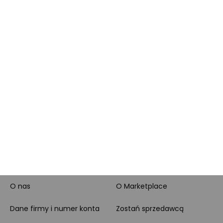
lojalnościowy
produktowe
Pytanie o produkt i
Morele MAX
doradztwo produktowe
PayPo
Opinie o Morele.net
Całodobowe wsparcie
Raty
Klienta
Leasing
Zakupy dla firmy
MORELE.NET
MARKETPLACE
O nas
O Marketplace
Dane firmy i numer konta
Zostań sprzedawcą