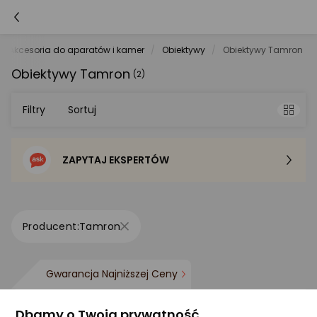
Akcesoria do aparatów i kamer
Obiektywy
Obiektywy Tamron
Obiektywy Tamron
(2)
Filtry
Sortuj
ZAPYTAJ EKSPERTÓW
Sortowanie domyślne
Cena - od najniższej
Tamron
Cena - od najwyższej
Gwarancja Najniższej Ceny
Po popularności
Dbamy o Twoją prywatność