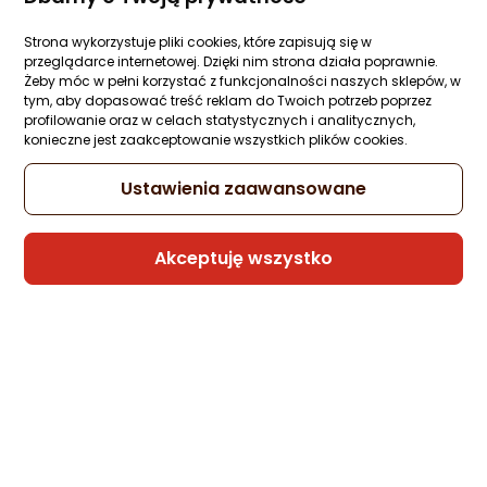
Obiektyw Tamron Sony E 28-75 mm F/2.
Ocena: od najlepszej
III DI G2 VXD
Strona wykorzystuje pliki cookies, które zapisują się w
Zapytaj społeczności
przeglądarce internetowej. Dzięki nim strona działa poprawnie.
Po ilości komentarzy
3 265 zł
Żeby móc w pełni korzystać z funkcjonalności naszych sklepów, w
tym, aby dopasować treść reklam do Twoich potrzeb poprzez
rata od 90,00 zł
profilowanie oraz w celach statystycznych i analitycznych,
konieczne jest zaakceptowanie wszystkich plików cookies.
Ustawienia zaawansowane
Sprzedaje i wysyła przedsiębiorca:
FOTO-KOŁODZIEJ
Akceptuję wszystko
Obiektyw Tamron A032N Nikon F 24-70
mm F/2.8 DI G2 USD VC
Zapytaj społeczności
5 494 zł
rata od 138,56 zł