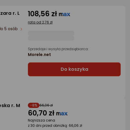
108,56 zł
ara r. L
rata od 2,76 zł
ło 5 osób
Sprzedaje i wysyła przedsiębiorca:
Morele.net
Do koszyka
eska r. M
-8%
66,06 zł
60,70 zł
Najniższa cena
z 30 dni przed obniżką: 66,06 zł