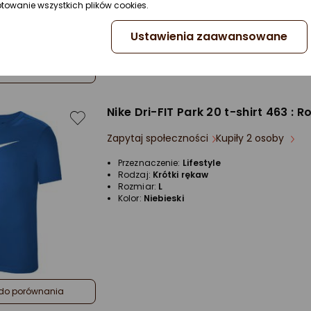
ptowanie wszystkich plików cookies.
Ustawienia zaawansowane
do porównania
Nike Dri-FIT Park 20 t-shirt 463 : R
Zapytaj społeczności
Kupiły 2 osoby
Przeznaczenie:
Lifestyle
Rodzaj:
Krótki rękaw
Rozmiar:
L
Kolor:
Niebieski
do porównania