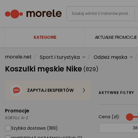
KATEGORIE
AKTUALNE PROMOCJE
morele.net
Sport i turystyka
Odzież męska
Laptopy
Koszulki męskie Nike
(829)
Komputery
Podzespoły komputerowe
ZAPYTAJ EKSPERTÓW
Gaming
AKTYWNE FILTRY
Smartfony i smartwatche
Promocje
Telewizory i audio
Cena (zł):
SORTUJ:
A-Z
Foto i kamery
Szybka dostawa (189)
AGD duże