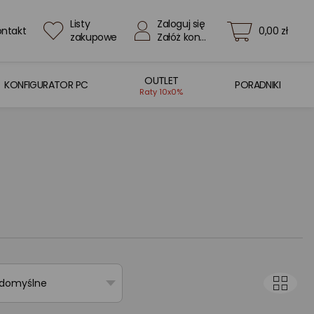
Listy
Zaloguj się
ontakt
0,00 zł
zakupowe
Załóż konto
OUTLET
KONFIGURATOR PC
PORADNIKI
Raty 10x0%
 domyślne