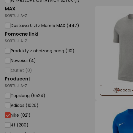
WYPRZEDAŻ OSTATNICH SZTUK (1)
MAX
AGD małe
SORTUJ:
A-Z
Dom i ogród
Dostawa 0 zł z Morele MAX (447)
Biuro i firma
Pomocne linki
SORTUJ:
A-Z
Sport i turystyka
Produkty z obniżoną ceną (110)
Zabawki i dziecko
Nowości (4)
Uroda i zdrowie
Outlet (0)
Supermarket
Producent
SORTUJ:
A-Z
Strefa marek
dodaj 
Topslang (6524)
Adidas (1026)
Nike (821)
4f (280)