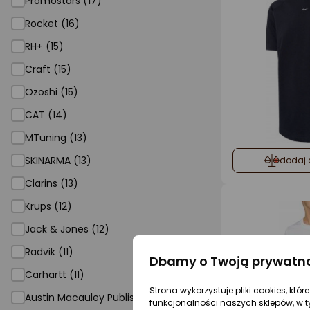
Promostars (17)
Rocket (16)
RH+ (15)
Craft (15)
Ozoshi (15)
CAT (14)
MTuning (13)
SKINARMA (13)
dodaj 
Clarins (13)
Krups (12)
Jack & Jones (12)
Radvik (11)
Dbamy o Twoją prywatn
Carhartt (11)
Strona wykorzystuje pliki cookies, któ
Austin Macauley Publishers (10)
funkcjonalności naszych sklepów, w t