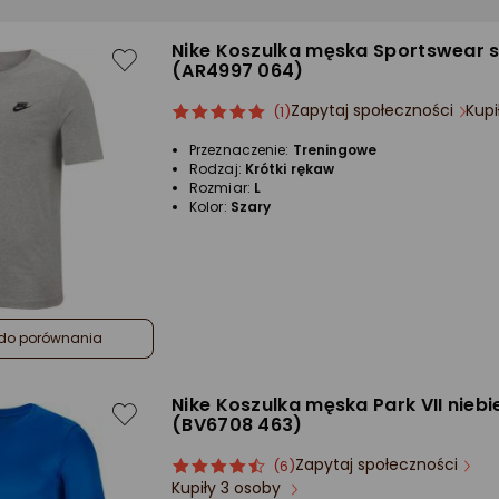
Nike Koszulka męska Sportswear sz
(AR4997 064)
Zapytaj społeczności
Kupi
ocena
Ocena
(1)
produktu
produktu
Przeznaczenie:
Treningowe
5/5
Rodzaj:
Krótki rękaw
gwiazdki
Rozmiar:
L
Kolor:
Szary
do porównania
Nike Koszulka męska Park VII niebi
(BV6708 463)
Zapytaj społeczności
ocena
Ocena
(6)
Kupiły 3 osoby
produktu
produktu