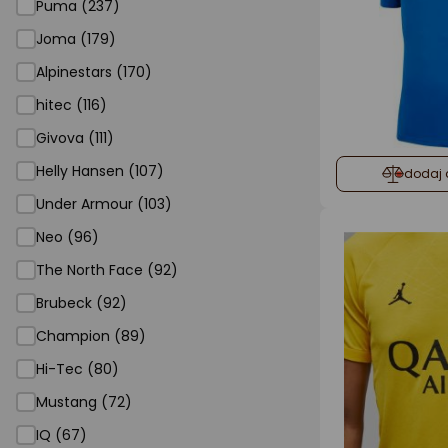
Puma (237)
Joma (179)
Alpinestars (170)
hitec (116)
Givova (111)
Helly Hansen (107)
dodaj 
Under Armour (103)
Neo (96)
The North Face (92)
Brubeck (92)
Champion (89)
Hi-Tec (80)
Mustang (72)
IQ (67)