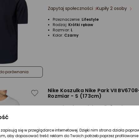
Zapytaj społeczności
Kupiły 2 osoby
Przeznaczenie:
Lifestyle
Rodzaj:
Krótki rękaw
Rozmiar:
L
Kolor:
Czarny
do porównania
Nike Koszulka Nike Park VII BV6708-
Rozmiar - S (173cm)
Zapytaj społeczności
Kupiły 2 osoby
ość
Przeznaczenie:
Piłkarskie
Rodzaj:
Krótki rękaw
Rozmiar:
S
re zapisują się w przeglądarce internetowej. Dzięki nim strona działa popra
Kolor:
Biały
ym, aby dopasować treść reklam do Twoich potrzeb poprzez profilowanie 