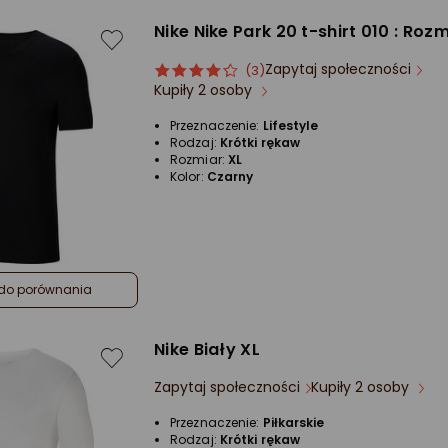
Nike Nike Park 20 t-shirt 010 : Rozm
Zapytaj społeczności
ocena
Ocena
(3)
Kupiły 2 osoby
produktu
produktu
4/5
Przeznaczenie:
Lifestyle
gwiazdki
Rodzaj:
Krótki rękaw
Rozmiar:
XL
Kolor:
Czarny
do porównania
Nike Biały XL
Zapytaj społeczności
Kupiły 2 osoby
Przeznaczenie:
Piłkarskie
Rodzaj:
Krótki rękaw