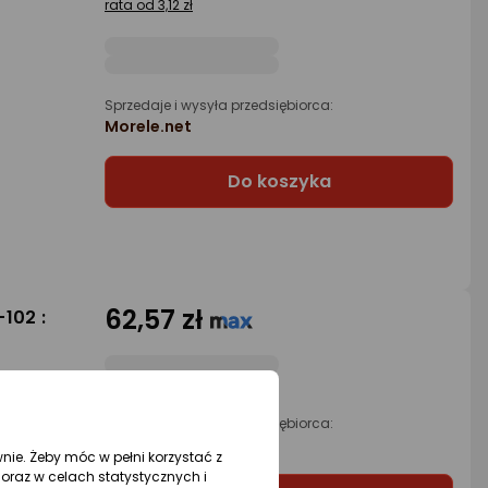
rata od 3,12 zł
Sprzedaje i wysyła przedsiębiorca:
Morele.net
Do koszyka
62,57 zł
102 :
Sprzedaje i wysyła przedsiębiorca:
Morele.net
wnie. Żeby móc w pełni korzystać z
oraz w celach statystycznych i