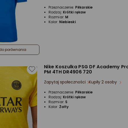
4.5/5
Przeznaczenie:
Piłkarskie
gwiazdki
Rodzaj:
Krótki rękaw
Rozmiar:
M
Kolor:
Niebieski
do porównania
Nike Koszulka PSG DF Academy Pr
PM 4TH DR4906 720
Zapytaj społeczności
Kupiły 2 osoby
Przeznaczenie:
Piłkarskie
Rodzaj:
Krótki rękaw
Rozmiar:
S
Kolor:
Żołty