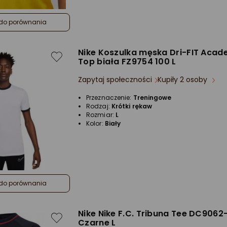
do porównania
Nike Koszulka męska Dri-FIT Acad
Top biała FZ9754 100 L
Zapytaj społeczności
Kupiły 2 osoby
Przeznaczenie:
Treningowe
Rodzaj:
Krótki rękaw
Rozmiar:
L
Kolor:
Biały
do porównania
Nike Nike F.C. Tribuna Tee DC9062
Czarne L