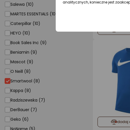
analitycznych, konieczne jest zaakce
Salewa (10)
MARTES ESSENTIALS (10)
Caterpillar (10)
dodaj 
HEYO (10)
Book Sales Inc (9)
Beniamin (9)
Mascot (9)
O Neill (8)
Smartwool (8)
Kappa (8)
Radziszewska (7)
Der8auer (7)
Geko (6)
dodaj 
NoName (5)