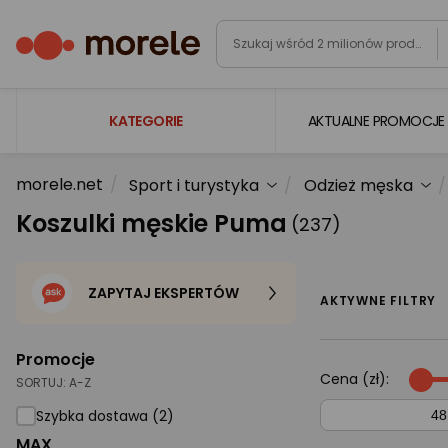
KATEGORIE
AKTUALNE PROMOCJE
morele.net
Sport i turystyka
Odzież męska
Laptopy
Koszulki męskie Puma
(237)
Komputery
Podzespoły komputerowe
ZAPYTAJ EKSPERTÓW
Gaming
AKTYWNE FILTRY
Smartfony i smartwatche
Promocje
Telewizory i audio
Cena (zł):
SORTUJ:
A-Z
Foto i kamery
Szybka dostawa (2)
MAX
AGD duże