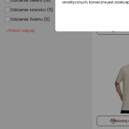
Odcienie zieleni (19)
analitycznych, konieczne jest zaakce
Odcienie szarości (11)
Odcienie fioletu (5)
dodaj 
Pokaż więcej
dodaj 