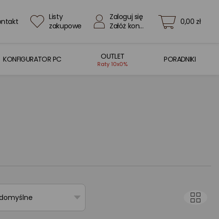
Listy
Zaloguj się
ontakt
0,00 zł
zakupowe
Załóż konto
OUTLET
KONFIGURATOR PC
PORADNIKI
Raty 10x0%
 domyślne