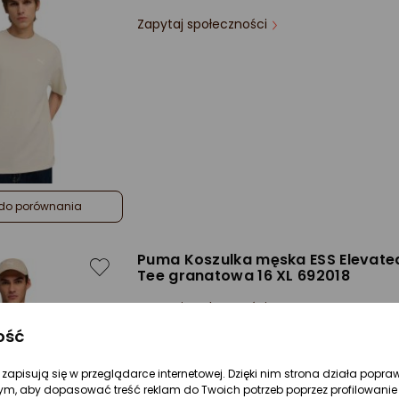
Zapytaj społeczności
do porównania
Puma Koszulka męska ESS Elevate
Tee granatowa 16 XL 692018
Zapytaj społeczności
ość
Kolor:
Niebieski
re zapisują się w przeglądarce internetowej. Dzięki nim strona działa popra
ym, aby dopasować treść reklam do Twoich potrzeb poprzez profilowanie 