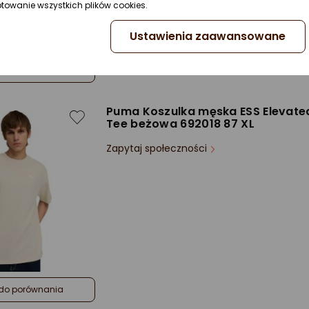
ptowanie wszystkich plików cookies.
Ustawienia zaawansowane
do porównania
Puma Koszulka męska ESS Elevate
Tee beżowa 692018 87 XL
Zapytaj społeczności
do porównania