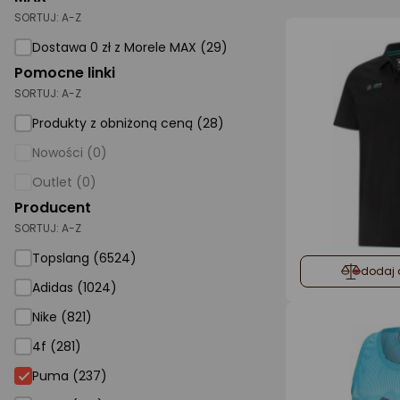
SORTUJ:
A-Z
AGD małe
Dostawa 0 zł z Morele MAX (29)
Dom i ogród
Pomocne linki
SORTUJ:
A-Z
Biuro i firma
Produkty z obniżoną ceną (28)
Sport i turystyka
Nowości (0)
Zabawki i dziecko
Outlet (0)
Uroda i zdrowie
Producent
SORTUJ:
Supermarket
A-Z
Topslang (6524)
Strefa marek
dodaj 
Adidas (1024)
Nike (821)
4f (281)
Puma (237)