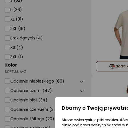
S (52)
L (36)
XL (31)
2XL (15)
Brak danych (4)
XS (4)
3XL (1)
Kolor
dodaj 
SORTUJ:
A-Z
Odcienie niebieskiego (60)
Odcienie czerni (47)
Odcienie bieli (34)
Dbamy o Twoją prywatn
Odcienie czerwieni (31)
Odcienie żółtego (20)
Strona wykorzystuje pliki cookies, któ
funkcjonalności naszych sklepów, w t