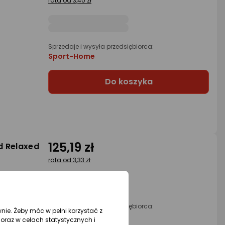
rata od 3,40 zł
Sprzedaje i wysyła przedsiębiorca:
Sport-Home
Do koszyka
125,19 zł
d Relaxed
rata od 3,33 zł
Sprzedaje i wysyła przedsiębiorca:
wnie. Żeby móc w pełni korzystać z
Sport-Home
oraz w celach statystycznych i