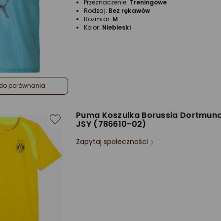
Przeznaczenie:
Treningowe
Rodzaj:
Bez rękawów
Rozmiar:
M
Kolor:
Niebieski
do porównania
Puma Koszulka Borussia Dortmund
JSY (786610-02)
Zapytaj społeczności