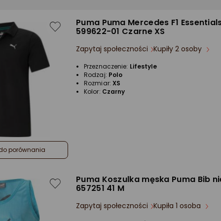
Puma Puma Mercedes F1 Essentials
599622-01 Czarne XS
Zapytaj społeczności
Kupiły 2 osoby
Przeznaczenie:
Lifestyle
Rodzaj:
Polo
Rozmiar:
XS
Kolor:
Czarny
do porównania
Puma Koszulka męska Puma Bib ni
657251 41 M
Zapytaj społeczności
Kupiła 1 osoba