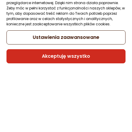
Ocena: od najlepszej
Zapytaj społeczności
przeglądarce internetowej. Dzięki nim strona działa poprawnie.
Żeby móc w pełni korzystać z funkcjonalności naszych sklepów, w
105,66 zł
tym, aby dopasować treść reklam do Twoich potrzeb poprzez
profilowanie oraz w celach statystycznych i analitycznych,
Po ilości komentarzy
rata od 2,68 zł
konieczne jest zaakceptowanie wszystkich plików cookies.
Ustawienia zaawansowane
Sprzedaje i wysyła przedsiębiorca:
Morele.net
Akceptuję wszystko
Levi`s Granatowy XS
Zapytaj społeczności
105,66 zł
rata od 2,68 zł
Sprzedaje i wysyła przedsiębiorca: