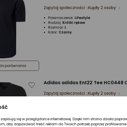
Zapytaj społeczności
Kupiły 2 osoby
Przeznaczenie:
Lifestyle
Rodzaj:
Krótki rękaw
Rozmiar:
L
Kolor:
Czarny
do porównania
Adidas adidas Ent22 Tee HC0448 
Zapytaj społeczności
Kupiły 2 osoby
Przeznaczenie:
Treningowe
ość
Rodzaj:
Krótki rękaw
Rozmiar:
L
Kolor:
Czarny
re zapisują się w przeglądarce internetowej. Dzięki nim strona działa popra
ym, aby dopasować treść reklam do Twoich potrzeb poprzez profilowanie 