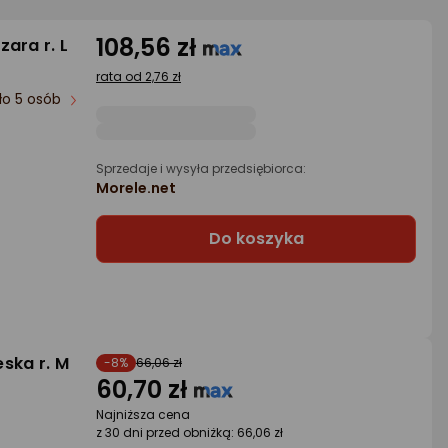
108,56 zł
ara r. L
rata od 2,76 zł
ło 5 osób
Sprzedaje i wysyła przedsiębiorca:
Morele.net
Do koszyka
eska r. M
-8%
66,06 zł
60,70 zł
Najniższa cena
z 30 dni przed obniżką: 66,06 zł