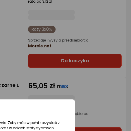
rata od 3,12 zł
Raty 3x0%
Sprzedaje i wysyła przedsiębiorca:
Morele.net
Do koszyka
65,05 zł
Czarne L
Sprzedaje i wysyła przedsiębiorca:
Morele.net
wnie. Żeby móc w pełni korzystać z
oraz w celach statystycznych i