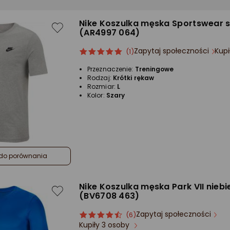
Nike Koszulka męska Sportswear sz
(AR4997 064)
Zapytaj społeczności
Kupi
ocena
Ocena
(1)
produktu
produktu
Przeznaczenie:
Treningowe
5/5
Rodzaj:
Krótki rękaw
gwiazdki
Rozmiar:
L
Kolor:
Szary
do porównania
Nike Koszulka męska Park VII niebi
(BV6708 463)
Zapytaj społeczności
ocena
Ocena
(6)
Kupiły 3 osoby
produktu
produktu