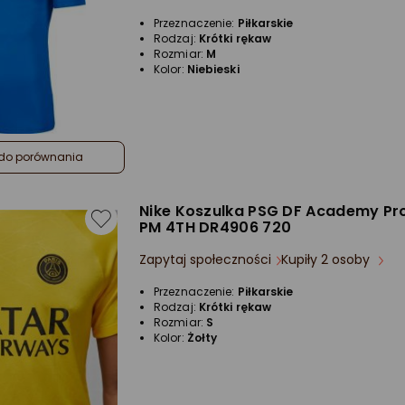
4.5/5
Przeznaczenie:
Piłkarskie
gwiazdki
Rodzaj:
Krótki rękaw
Rozmiar:
M
Kolor:
Niebieski
do porównania
Nike Koszulka PSG DF Academy Pr
PM 4TH DR4906 720
Zapytaj społeczności
Kupiły 2 osoby
Przeznaczenie:
Piłkarskie
Rodzaj:
Krótki rękaw
Rozmiar:
S
Kolor:
Żołty