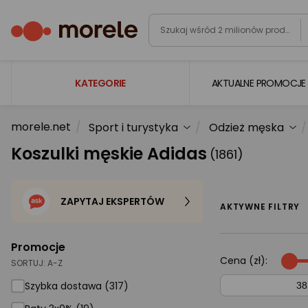
KATEGORIE
AKTUALNE PROMOCJE
morele.net
Sport i turystyka
Odzież męska
Laptopy
Koszulki męskie Adidas
(1861)
Komputery
Podzespoły komputerowe
ZAPYTAJ EKSPERTÓW
Gaming
AKTYWNE FILTRY
Smartfony i smartwatche
Promocje
Telewizory i audio
Cena (zł):
SORTUJ:
A-Z
Foto i kamery
Szybka dostawa (317)
AGD duże