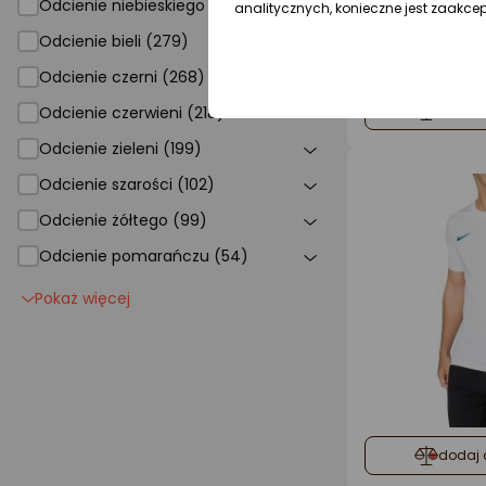
Odcienie niebieskiego (391)
analitycznych, konieczne jest zaakce
Odcienie bieli (279)
Odcienie czerni (268)
dodaj 
Odcienie czerwieni (218)
Odcienie zieleni (199)
Odcienie szarości (102)
Odcienie żółtego (99)
Odcienie pomarańczu (54)
Pokaż więcej
dodaj 