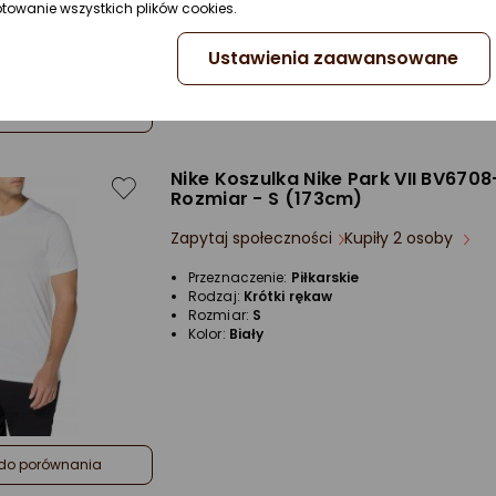
ptowanie wszystkich plików cookies.
Ustawienia zaawansowane
do porównania
Nike Koszulka Nike Park VII BV6708-
Rozmiar - S (173cm)
Zapytaj społeczności
Kupiły 2 osoby
Przeznaczenie:
Piłkarskie
Rodzaj:
Krótki rękaw
Rozmiar:
S
Kolor:
Biały
do porównania