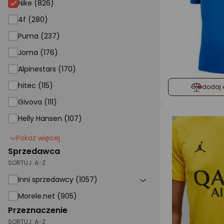
Nike (826)
4f (280)
Puma (237)
Joma (176)
Alpinestars (170)
hitec (115)
dodaj 
Givova (111)
Helly Hansen (107)
Pokaż więcej
Sprzedawca
SORTUJ:
A-Z
Inni sprzedawcy (1057)
Morele.net (905)
Przeznaczenie
SORTUJ:
A-Z