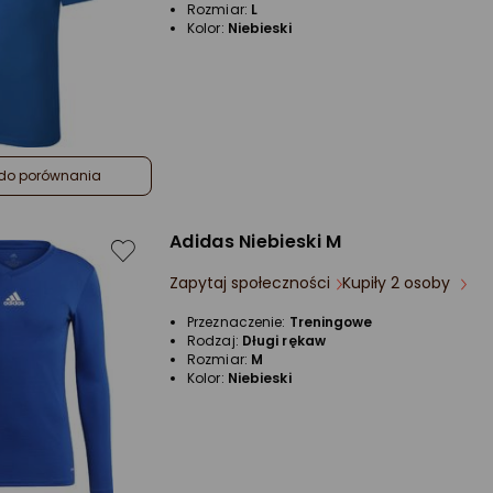
Rozmiar:
L
Kolor:
Niebieski
do porównania
Adidas Niebieski M
Zapytaj społeczności
Kupiły 2 osoby
Przeznaczenie:
Treningowe
Rodzaj:
Długi rękaw
Rozmiar:
M
Kolor:
Niebieski