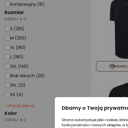
Kompresyjny (15)
Rozmiar
SORTUJ:
A-Z
S (255)
M (200)
XL (183)
L (180)
2XL (146)
dodaj 
Brak danych (29)
3XL (21)
XS (4)
Pokaż więcej
Dbamy o Twoją prywatn
Kolor
Strona wykorzystuje pliki cookies, któ
SORTUJ:
A-Z
funkcjonalności naszych sklepów, w t