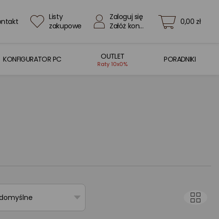
Listy
Zaloguj się
ontakt
0,00 zł
zakupowe
Załóż konto
OUTLET
KONFIGURATOR PC
PORADNIKI
Raty 10x0%
 domyślne