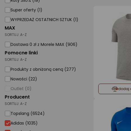
Raty 3x0% (19)
Super oferty (1)
AGD małe
WYPRZEDAŻ OSTATNICH SZTUK (1)
Dom i ogród
MAX
Biuro i firma
SORTUJ:
A-Z
Sport i turystyka
Dostawa 0 zł z Morele MAX (906)
Pomocne linki
Zabawki i dziecko
SORTUJ:
A-Z
Uroda i zdrowie
Produkty z obniżoną ceną (277)
Supermarket
Nowości (22)
Strefa marek
Outlet (0)
dodaj 
Producent
SORTUJ:
A-Z
Topslang (6524)
Adidas (1035)