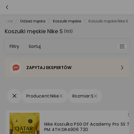
urystyka
Odzież męska
Koszulki męskie
Koszulki męskie Nike S
Koszulki męskie Nike S
(103)
Filtry
Sortuj
ZAPYTAJ EKSPERTÓW
Sortowanie domyślne
Cena - od najniższej
Nike
S
Cena - od najwyższej
Po popularności
Nike Koszulka PSG DF Academy Pro SS To
PM 4TH DR4906 720