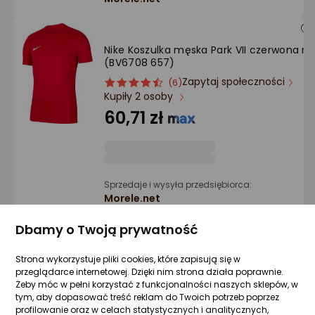
Nike Koszulka męska Park VII czerwona r. 
(BV6708 657)
Zapytaj społeczności
ocena
Ocena
(6)
Kupiły 2 osoby
produktu
produktu
4.5/5
60,71 zł
gwiazdki
Sprzedaje i wysyła przedsiębiorca:
Morele.net
1 propozycja
od 66,86 zł
Dbamy o Twoją prywatność
Strona wykorzystuje pliki cookies, które zapisują się w
przeglądarce internetowej. Dzięki nim strona działa poprawnie.
Nike Koszulka męska Park VII złota r. S
Żeby móc w pełni korzystać z funkcjonalności naszych sklepów, w
(BV6708 729)
tym, aby dopasować treść reklam do Twoich potrzeb poprzez
Zapytaj społeczności
ocena
Ocena
(6)
profilowanie oraz w celach statystycznych i analitycznych,