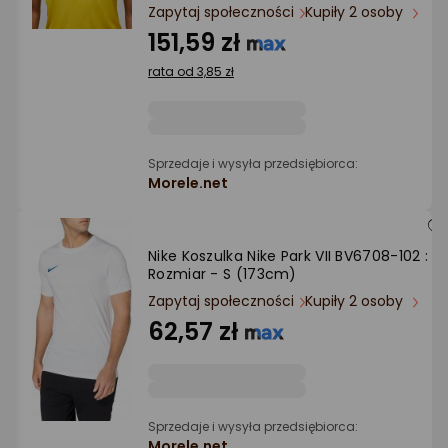
Ocena: od najlepszej
Zapytaj społeczności
Kupiły 2 osoby
151,59 zł
Po ilości komentarzy
rata od 3,85 zł
Sprzedaje i wysyła przedsiębiorca:
Morele.net
Nike Koszulka Nike Park VII BV6708-102 :
Rozmiar - S (173cm)
Zapytaj społeczności
Kupiły 2 osoby
62,57 zł
Sprzedaje i wysyła przedsiębiorca:
Morele.net