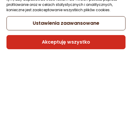
profilowanie oraz w celach statystycznych i analitycznych,
Nike Koszulka Polo Liverpool FC DF 2.0
konieczne jest zaakceptowanie wszystkich plików cookies.
FV7770-011
Zapytaj społeczności
Ustawienia zaawansowane
-14%
214,33 zł
184,96 zł
Akceptuję wszystko
rata od 4,69 zł
Najniższa cena
z 30 dni przed obniżką: 214,33 zł
Sprzedaje i wysyła przedsiębiorca:
Morele.net
Nike Koszulka Polo PSG DF 2.0 ESN FZ7245
410
Zapytaj społeczności