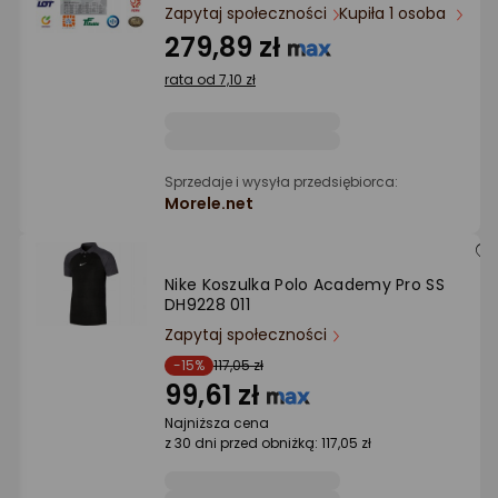
Ocena: od najlepszej
Zapytaj społeczności
Kupiła 1 osoba
279,89 zł
Po ilości komentarzy
rata od 7,10 zł
Sprzedaje i wysyła przedsiębiorca:
Morele.net
Nike Koszulka Polo Academy Pro SS
DH9228 011
Zapytaj społeczności
-15%
117,05 zł
99,61 zł
Najniższa cena
z 30 dni przed obniżką: 117,05 zł