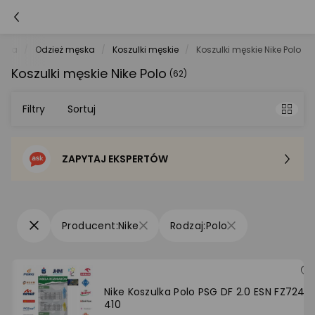
styka
Odzież męska
Koszulki męskie
Koszulki męskie Nike Polo
Koszulki męskie Nike Polo
(62)
Filtry
Sortuj
ZAPYTAJ EKSPERTÓW
Sortowanie domyślne
Cena - od najniższej
Nike
Polo
Cena - od najwyższej
Po popularności
Nike Koszulka Polo PSG DF 2.0 ESN FZ7245
410