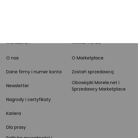
Leasing
Zakupy dla firmy
MORELE.NET
MARKETPLACE
O nas
O Marketplace
Dane firmy i numer konta
Zostań sprzedawcą
Obowiązki Morele.net i
Newsletter
Sprzedawcy Marketplace
Nagrody i certyfikaty
Kariera
Dla prasy