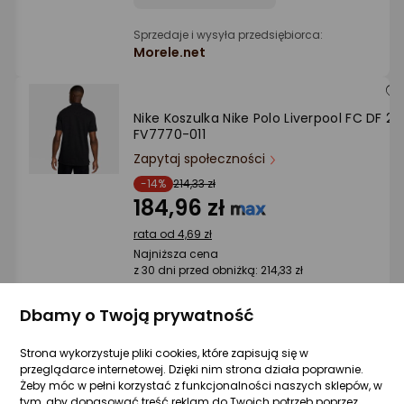
Sprzedaje i wysyła przedsiębiorca:
Morele.net
Nike Koszulka Nike Polo Liverpool FC DF 2.
FV7770-011
Zapytaj społeczności
-14%
214,33 zł
184,96 zł
rata od 4,69 zł
Najniższa cena
z 30 dni przed obniżką: 214,33 zł
Dbamy o Twoją prywatność
Sprzedaje i wysyła przedsiębiorca:
Strona wykorzystuje pliki cookies, które zapisują się w
Morele.net
przeglądarce internetowej. Dzięki nim strona działa poprawnie.
Żeby móc w pełni korzystać z funkcjonalności naszych sklepów, w
tym, aby dopasować treść reklam do Twoich potrzeb poprzez