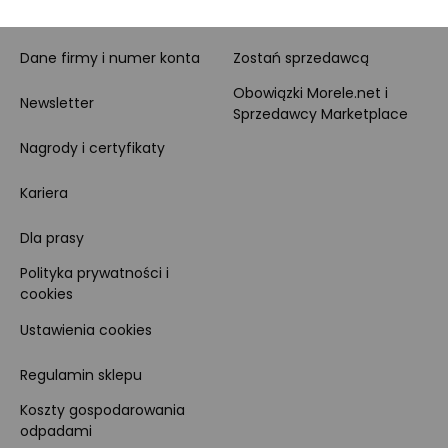
O nas
O Marketplace
Dane firmy i numer konta
Zostań sprzedawcą
Obowiązki Morele.net i
Newsletter
Sprzedawcy Marketplace
Nagrody i certyfikaty
Kariera
Dla prasy
Polityka prywatności i
cookies
Ustawienia cookies
Regulamin sklepu
Koszty gospodarowania
odpadami