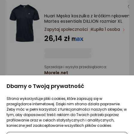
Huari Męska koszulka z krótkim rękawem
Martes essentials DILLION rozmiar XL
Zapytaj społeczności
Kupiła 1 osoba
26,14 zł
Sprzedaje i wysyła przedsiębiorca:
Morele.net
Dbamy o Twoją prywatność
Adidas Koszulka adidas SQUADRA 25 JSY
Strona wykorzystuje pliki cookies, które zapisują się w
JG5827
przeglądarce internetowej. Dzięki nim strona działa poprawnie.
Zapytaj społeczności
Kupiła 1 osoba
Żeby móc w pełni korzystać z funkcjonalności naszych sklepów, w
tym, aby dopasować treść reklam do Twoich potrzeb poprzez
65,05 zł
profilowanie oraz w celach statystycznych i analitycznych,
konieczne jest zaakceptowanie wszystkich plików cookies.