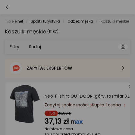
morele.net
Sport i turystyka
Odzież męska
Koszulki męskie
Koszulki męskie
(11187)
Filtry
Sortuj
ZAPYTAJ EKSPERTÓW
Sortowanie domyślne
Cena - od najniższej
Neo T-shirt OUTDOOR, góry, rozmiar XL
Cena - od najwyższej
Zapytaj społeczności
Kupiła 1 osoba
-15%
43,69 zł
37,13 zł
Po popularności
Najniższa cena
z 30 dni przed obniżką: 43,69 zł