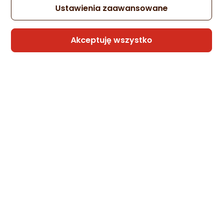
Ustawienia zaawansowane
Sprzedaje i wysyła przedsiębiorca:
Morele.net
Akceptuję wszystko
Radvik Męska koszulka z długim rękawem
THIALFI GTS rozmiar XL
Zapytaj społeczności
Kupiła 1 osoba
171,50 zł
rata od 4,35 zł
Sprzedaje i wysyła przedsiębiorca:
Morele.net
hitec Męska koszulka z krótkim rękawem
Hi-tec HILBI rozmiar M