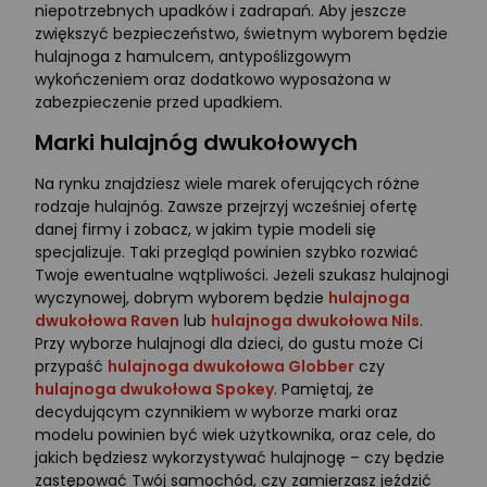
niepotrzebnych upadków i zadrapań. Aby jeszcze
zwiększyć bezpieczeństwo, świetnym wyborem będzie
hulajnoga z hamulcem, antypoślizgowym
wykończeniem oraz dodatkowo wyposażona w
zabezpieczenie przed upadkiem.
Marki hulajnóg dwukołowych
Na rynku znajdziesz wiele marek oferujących różne
rodzaje hulajnóg. Zawsze przejrzyj wcześniej ofertę
danej firmy i zobacz, w jakim typie modeli się
specjalizuje. Taki przegląd powinien szybko rozwiać
Twoje ewentualne wątpliwości. Jeżeli szukasz hulajnogi
wyczynowej, dobrym wyborem będzie
hulajnoga
dwukołowa Raven
lub
hulajnoga dwukołowa Nils
.
Przy wyborze hulajnogi dla dzieci, do gustu może Ci
przypaść
hulajnoga dwukołowa Globber
czy
hulajnoga dwukołowa Spokey
. Pamiętaj, że
decydującym czynnikiem w wyborze marki oraz
modelu powinien być wiek użytkownika, oraz cele, do
jakich będziesz wykorzystywać hulajnogę – czy będzie
zastępować Twój samochód, czy zamierzasz jeździć