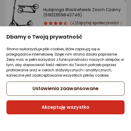
Hulajnoga Blackwheels Zoom Czarny
(5902659843746)
Zapytaj społeczności
ocena
Ocena
(4)
Kupiło 367 osób
produktu
produktu
4.5/5
Dbamy o Twoją prywatność
108 zł
gwiazdki
rata od 2,74 zł
Strona wykorzystuje pliki cookies, które zapisują się w
przeglądarce internetowej. Dzięki nim strona działa poprawnie.
Żeby móc w pełni korzystać z funkcjonalności naszych sklepów, w
tym, aby dopasować treść reklam do Twoich potrzeb poprzez
profilowanie oraz w celach statystycznych i analitycznych,
konieczne jest zaakceptowanie wszystkich plików cookies.
W Outlecie już od 71,28 zł
Sprzedaje i wysyła przedsiębiorca:
Ustawienia zaawansowane
Morele.net
Akceptuję wszystko
Gwarancja Najniższej Ceny
Hulajnoga Nils Extreme HM0180 Fioletowy