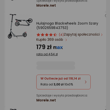
Sprzedaje i wysyła przedsiębiorca:
Morele.net
Hulajnoga Blackwheels Zoom Szary
(5902659843753)
Zapytaj społeczności
ocena
Ocena
(4)
Kupiło 369 osób
produktu
produktu
4.5/5
179 zł
gwiazdki
rata od 4,54 zł
W Outlecie już od 118,14 zł
Rata od
3,00 zł
10x0%
Sprzedaje i wysyła przedsiębiorca:
Morele.net