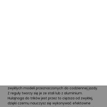
hulajnogi (im lżejsza, tym łatwiej ją ze sobą zabierzesz)
oraz dopuszczalna waga, którą dwukołowiec może
unieść. Nie zapominaj też o rączce – odpowiednio
dopasowany kształt i możliwość regulacji podniesie
komfort jazdy i sprawi, że będzie jeszcze
przyjemniejsza.
Wyczynowe hulajnogi dwukołowe
Pamiętasz próby akrobacji na deskorolce? Teraz
podobne rzeczy możesz poćwiczyć na hulajnodze.
Rosnąca popularność jednośladów w codziennym
użytku miała również wpływ na świat sportowy, dzięki
czemu zaczęły powstawać
hulajnogi wyczynowe
.
Różnica pomiędzy tym, do czego służy hulajnoga
miejska a hulajnoga skaterska to wykonywanie tricków,
zupełnie jak na deskorolkach. Hulajnogi na skatepark są
bardziej wytrzymałe i trwalsze w porównaniu do
zwykłych modeli przeznaczonych do codziennej jazdy.
Z reguły tworzy się je ze stali lub z aluminium.
Hulajnoga do trików jest przez to cięższa od zwykłej,
dzięki czemu nauczysz się wykonywać efektowne