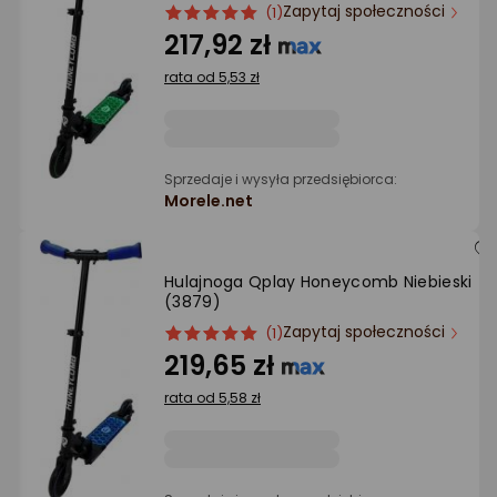
Ocena: od najlepszej
Zapytaj społeczności
ocena
Ocena
(1)
produktu
produktu
217,92 zł
5/5
Po ilości komentarzy
rata od 5,53 zł
gwiazdki
Sprzedaje i wysyła przedsiębiorca:
Morele.net
Hulajnoga Qplay Honeycomb Niebieski
(3879)
Zapytaj społeczności
ocena
Ocena
(1)
produktu
produktu
219,65 zł
5/5
rata od 5,58 zł
gwiazdki