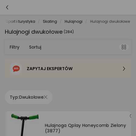
Sport i turystyka
Skating
Hulajnogi
Hulajnogi dwukołowe
Hulajnogi dwukołowe
(284)
Filtry
Sortuj
ZAPYTAJ EKSPERTÓW
Sortowanie domyślne
Cena - od najniższej
Dwukołowe
Cena - od najwyższej
Po popularności
Hulajnoga Qplay Honeycomb Zielony
(3877)