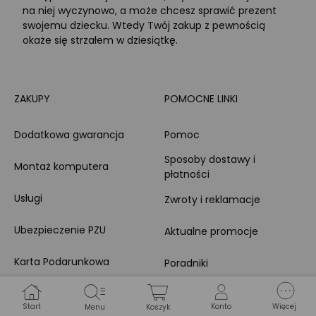
na niej wyczynowo, a może chcesz sprawić prezent
swojemu dziecku. Wtedy Twój zakup z pewnością
okaże się strzałem w dziesiątkę.
ZAKUPY
POMOCNE LINKI
Dodatkowa gwarancja
Pomoc
Sposoby dostawy i
Montaż komputera
płatności
Usługi
Zwroty i reklamacje
Ubezpieczenie PZU
Aktualne promocje
Karta Podarunkowa
Poradniki
Brand Club - program
Wszystkie kategorie
lojalnościowy
produktowe
Start
Konto
Więcej
Menu
Koszyk