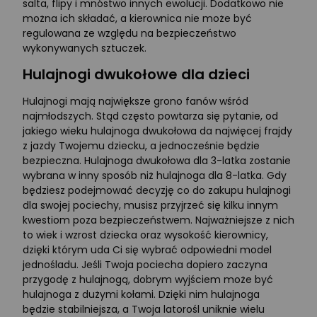
salta, flipy i mnóstwo innych ewolucji. Dodatkowo nie
można ich składać, a kierownica nie może być
regulowana ze względu na bezpieczeństwo
wykonywanych sztuczek.
Hulajnogi dwukołowe dla dzieci
Hulajnogi mają największe grono fanów wśród
najmłodszych. Stąd często powtarza się pytanie, od
jakiego wieku hulajnoga dwukołowa da najwięcej frajdy
z jazdy Twojemu dziecku, a jednocześnie będzie
bezpieczna. Hulajnoga dwukołowa dla 3-latka zostanie
wybrana w inny sposób niż hulajnoga dla 8-latka. Gdy
będziesz podejmować decyzję co do zakupu hulajnogi
dla swojej pociechy, musisz przyjrzeć się kilku innym
kwestiom poza bezpieczeństwem. Najważniejsze z nich
to wiek i wzrost dziecka oraz wysokość kierownicy,
dzięki którym uda Ci się wybrać odpowiedni model
jednośladu. Jeśli Twoja pociecha dopiero zaczyna
przygodę z hulajnogą, dobrym wyjściem może być
hulajnoga z dużymi kołami. Dzięki nim hulajnoga
będzie stabilniejsza, a Twoja latorośl uniknie wielu