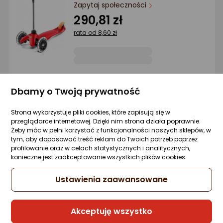
Ocena: od najlepszej
Zapytaj społeczności
290,81 zł
Po ilości komentarzy
rata od 8,60 zł
Sprzedaje i wysyła przedsiębiorca:
Morele.net
Dbamy o Twoją prywatność
Strona wykorzystuje pliki cookies, które zapisują się w
Poradniki zakupowe
przeglądarce internetowej. Dzięki nim strona działa poprawnie.
Żeby móc w pełni korzystać z funkcjonalności naszych sklepów, w
tym, aby dopasować treść reklam do Twoich potrzeb poprzez
profilowanie oraz w celach statystycznych i analitycznych,
konieczne jest zaakceptowanie wszystkich plików cookies.
Ustawienia zaawansowane
Akceptuję wszystko
Hulajnoga dla 10-latka -
Hulajnoga dla 8-latka