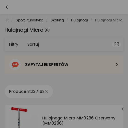
e.net
Sport i turystyka
Skating
Hulajnogi
Hulajnogi Micro
Hulajnogi Micro
(0)
Filtry
Sortuj
ZAPYTAJ EKSPERTÓW
Sortowanie domyślne
Cena - od najniższej
137163
Cena - od najwyższej
Po popularności
Hulajnoga Micro MM0286 Czerwony
(MM0286)