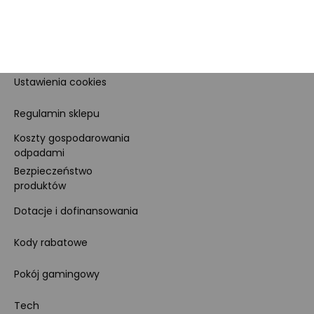
Dla prasy
Polityka prywatności i
cookies
Ustawienia cookies
Regulamin sklepu
Koszty gospodarowania
odpadami
Bezpieczeństwo
produktów
Dotacje i dofinansowania
Kody rabatowe
Pokój gamingowy
Tech