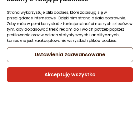
odczytać nawet numery rejestracyjne. Czy w cenie niższej
niż 200 zł można nabyć dobrej jakości kamerę do
Strona wykorzystuje pliki cookies, które zapisują się w
samochodu? Oczywiście! W dzisiejszym zestawieniu
przeglądarce internetowej. Dzięki nim strona działa poprawnie.
prezentujemy trzy najczęściej wybierane przez naszych
Żeby móc w pełni korzystać z funkcjonalności naszych sklepów, w
klientów rejestratory jazdy do 150 zł.
tym, aby dopasować treść reklam do Twoich potrzeb poprzez
profilowanie oraz w celach statystycznych i analitycznych,
Polecane wideorejestratory do 150 zł
konieczne jest zaakceptowanie wszystkich plików cookies.
Ustawienia zaawansowane
Akceptuję wszystko
61,90 zł
69,00 zł
Wideorejestrator Mio Uchwyt na przyssawk ...
Wideorejestrator 70mai Uchwyt mocowanie ...
(4)
Kamera samochodowa – czy warto?