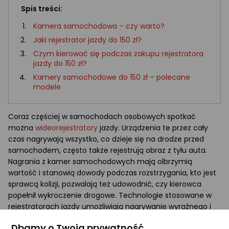
Spis treści:
Kamera samochodowa – czy warto?
Jaki rejestrator jazdy do 150 zł?
Czym kierować się podczas zakupu rejestratora
jazdy do 150 zł?
Kamery samochodowe do 150 zł – polecane
modele
Coraz częściej w samochodach osobowych spotkać
można
wideorejestratory
jazdy. Urządzenia te przez cały
czas nagrywają wszystko, co dzieje się na drodze przed
samochodem, często także rejestrują obraz z tyłu auta.
Nagrania z kamer samochodowych mają olbrzymią
wartość i stanowią dowody podczas rozstrzygania, kto jest
sprawcą kolizji, pozwalają też udowodnić, czy kierowca
popełnił wykroczenie drogowe. Technologie stosowane w
rejestratorach jazdy umożliwiają nagrywanie wyraźnego i
szczegółowego obrazu, dzięki czemu z filmu łatwo można
Dbamy o Twoją prywatność