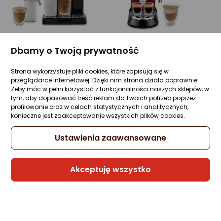
3372,99 zł
508,00 zł
Dbamy o Twoją prywatność
Ekspres ciśnieniowy DeLonghi Eletta Expl ...
Ekspres ciśnieniowy DeLonghi Dedica EC 6 ...
(26)
(115)
Strona wykorzystuje pliki cookies, które zapisują się w
przeglądarce internetowej. Dzięki nim strona działa poprawnie.
Ekspres do kawy przelewowy – budowa i działanie
Żeby móc w pełni korzystać z funkcjonalności naszych sklepów, w
tym, aby dopasować treść reklam do Twoich potrzeb poprzez
Jednym z popularnych i niedrogich rozwiązań są ekspresy
profilowanie oraz w celach statystycznych i analitycznych,
konieczne jest zaakceptowanie wszystkich plików cookies.
do kawy przelewowe. Ich konstrukcja i działanie są bardzo
proste, a cena zachęca do zakupu. Jak są zbudowane?
Ustawienia zaawansowane
Ekspres przelewowy
– budowa i działanie:
konstrukcja
ekspresu przelewowego jest bardzo prosta. To urządzenie
wyposażone w zbiornik na wodę, która jest podgrzewana i
Akceptuję wszystko
przepuszczana przez pojemnik z filtrem, w którym znajduje
się kawa. Parzenie odbywa się przelewowo – podobnie, jak
dzieje się to podczas parzenia kawy metodami
alternatywnymi, jak drip lub chemex, ale proces jest nieco