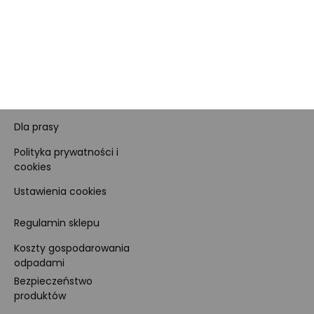
Dane firmy i numer konta
Zostań sprzedawcą
Obowiązki Morele.net i
Newsletter
Sprzedawcy Marketplace
Nagrody i certyfikaty
Kariera
Dla prasy
Polityka prywatności i
cookies
Ustawienia cookies
Regulamin sklepu
Koszty gospodarowania
odpadami
Bezpieczeństwo
produktów