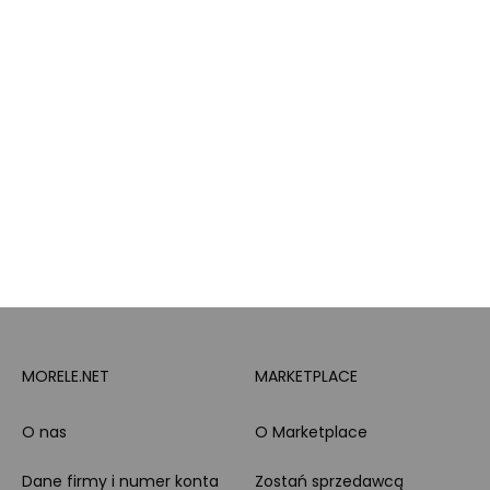
Brand Club - program
Wszystkie kategorie
lojalnościowy
produktowe
Pytanie o produkt i
Morele MAX
doradztwo produktowe
PayPo
Opinie o Morele.net
Całodobowe wsparcie
Raty
Klienta
Leasing
Zakupy dla firmy
MORELE.NET
MARKETPLACE
O nas
O Marketplace
Dane firmy i numer konta
Zostań sprzedawcą