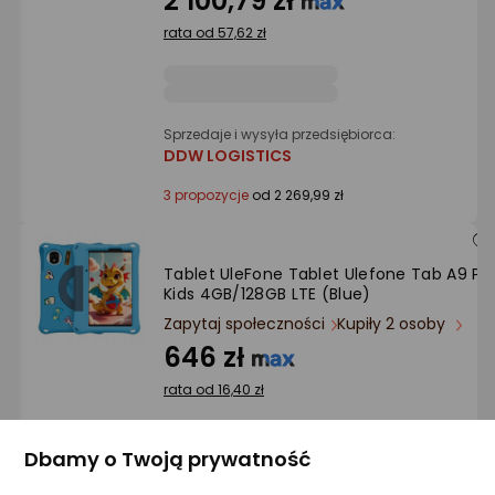
2 100,79 zł
rata od 57,62 zł
Sprzedaje i wysyła przedsiębiorca:
DDW LOGISTICS
3 propozycje
od 2 269,99 zł
Tablet UleFone Tablet Ulefone Tab A9 Pr
Kids 4GB/128GB LTE (Blue)
Zapytaj społeczności
Kupiły 2 osoby
646 zł
rata od 16,40 zł
Dbamy o Twoją prywatność
Sprzedaje i wysyła przedsiębiorca: