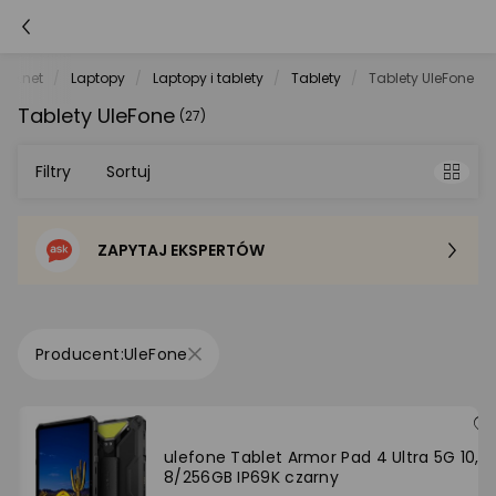
ele.net
Laptopy
Laptopy i tablety
Tablety
Tablety UleFone
Tablety UleFone
(27)
Filtry
Sortuj
ZAPYTAJ EKSPERTÓW
Sortowanie domyślne
Cena - od najniższej
UleFone
Cena - od najwyższej
Po popularności
ulefone Tablet Armor Pad 4 Ultra 5G 10,36
8/256GB IP69K czarny