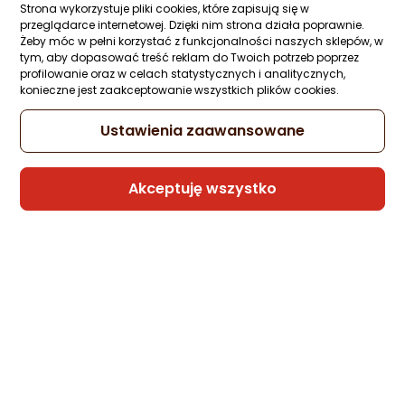
Strona wykorzystuje pliki cookies, które zapisują się w
Morele.net
przeglądarce internetowej. Dzięki nim strona działa poprawnie.
Żeby móc w pełni korzystać z funkcjonalności naszych sklepów, w
2 propozycje
od 730,93 zł
tym, aby dopasować treść reklam do Twoich potrzeb poprzez
profilowanie oraz w celach statystycznych i analitycznych,
konieczne jest zaakceptowanie wszystkich plików cookies.
Tablet UleFone Armor Pad 4 Ultra Therma
10.36" 256 GB 5G Czarny (UF-TAP4UT_NC
Ustawienia zaawansowane
Zapytaj społeczności
Kupiły 2 osoby
Klasa energetyczna
Akceptuję wszystko
Karta informacyjna
2 147,73 zł
rata od 54,51 zł
Sprzedaje i wysyła przedsiębiorca:
Morele.net
4 propozycje
od 2 266,99 zł