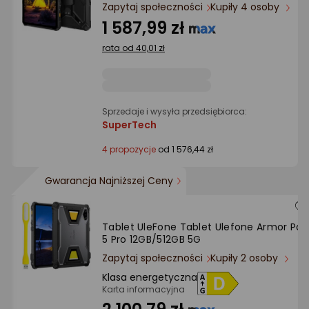
Ocena: od najlepszej
Zapytaj społeczności
Kupiły 4 osoby
1 587,99 zł
Po ilości komentarzy
rata od 40,01 zł
Sprzedaje i wysyła przedsiębiorca:
SuperTech
4 propozycje
od 1 576,44 zł
Gwarancja Najniższej Ceny
Tablet UleFone Tablet Ulefone Armor Pad
5 Pro 12GB/512GB 5G
Zapytaj społeczności
Kupiły 2 osoby
Klasa energetyczna
Karta informacyjna