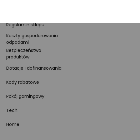
Ustawienia cookies
Regulamin sklepu
Koszty gospodarowania
odpadami
Bezpieczeństwo
produktów
Dotacje i dofinansowania
Kody rabatowe
Pokój gamingowy
Tech
Home