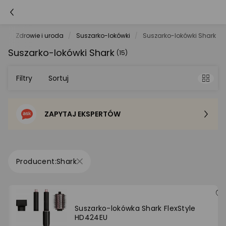
D
Zdrowie i uroda
Suszarko-lokówki
Suszarko-lokówki Shark
Suszarko-lokówki Shark
(15)
Filtry
Sortuj
ZAPYTAJ EKSPERTÓW
Sortowanie domyślne
Cena - od najniższej
Shark
Cena - od najwyższej
Po popularności
Suszarko-lokówka Shark FlexStyle
HD424EU