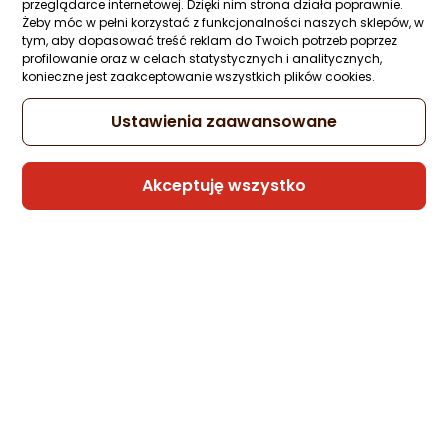
przeglądarce internetowej. Dzięki nim strona działa poprawnie.
Żeby móc w pełni korzystać z funkcjonalności naszych sklepów, w
Raty 3x0%
tym, aby dopasować treść reklam do Twoich potrzeb poprzez
profilowanie oraz w celach statystycznych i analitycznych,
Sprzedaje i wysyła przedsiębiorca:
konieczne jest zaakceptowanie wszystkich plików cookies.
Morele.net
Ustawienia zaawansowane
2 propozycje
od 945,69 zł
Akceptuję wszystko
Suszarko-lokówka Shark HD424DE
Zapytaj społeczności
Kupiło 16 osób
605,98 zł
rata od 15,38 zł
Sprzedaje i wysyła przedsiębiorca:
Morele.net
1 propozycja
od 704,16 zł